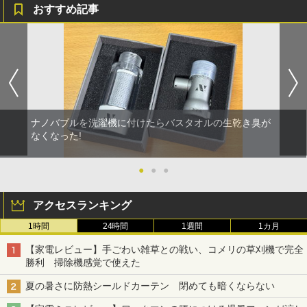
おすすめ記事
ナノバブルを洗濯機に付けたらバスタオルの生乾き臭が
なくなった!
●
●
●
アクセスランキング
1時間
24時間
1週間
1カ月
【家電レビュー】手ごわい雑草との戦い、コメリの草刈機で完全
勝利 掃除機感覚で使えた
夏の暑さに防熱シールドカーテン 閉めても暗くならない