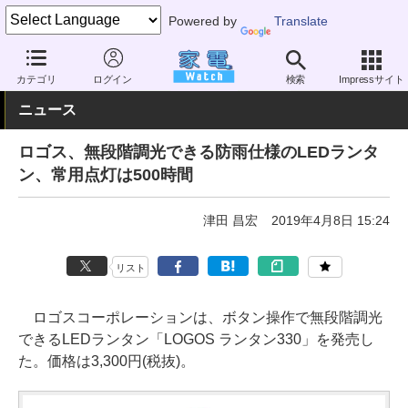
Powered by
Translate
家電 Watch
生活家電
照明器具
懐中電灯
カテゴリ
ログイン
検索
Impressサイト
ニュース
ロゴス、無段階調光できる防雨仕様のLEDランタ
ン、常用点灯は500時間
津田 昌宏
2019年4月8日 15:24
リスト
ロゴスコーポレーションは、ボタン操作で無段階調光
できるLEDランタン「LOGOS ランタン330」を発売し
た。価格は3,300円(税抜)。