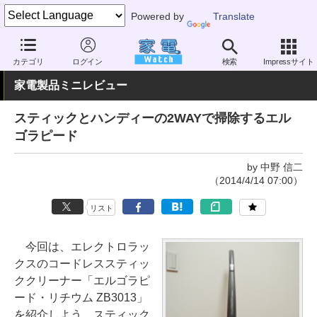
Powered by
Translate
家電 Watch
生活家電
掃除機
スティック型
カテゴリ
ログイン
検索
Impressサイト
家電製品ミニレビュー
スティックとハンディーの2WAYで掃除するエル
ゴラピード
by 中野 信二
（2014/4/14 07:00）
リスト
今回は、エレクトロラッ
クスのコードレススティッ
ククリーナー「エルゴラピ
ード・リチウム ZB3013」
を紹介しよう。スティック