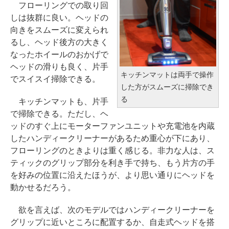
フローリングでの取り回
しは抜群に良い。ヘッドの
向きをスムーズに変えられ
るし、ヘッド後方の大きく
なったホイールのおかげで
ヘッドの滑りも良く、片手
キッチンマットは両手で操作
でスイスイ掃除できる。
した方がスムーズに掃除でき
る
キッチンマットも、片手
で掃除できる。ただし、ヘ
ッドのすぐ上にモーターファンユニットや充電池を内蔵
したハンディークリーナーがあるため重心が下にあり、
フローリングのときよりは重く感じる。非力な人は、ス
ティックのグリップ部分を利き手で持ち、もう片方の手
を好みの位置に沿えたほうが、より思い通りにヘッドを
動かせるだろう。
欲を言えば、次のモデルではハンディークリーナーを
グリップに近いところに配置するか、自走式ヘッドを搭