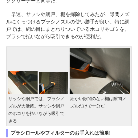
ククリーナーと同等だ。
早速、サッシや網戸、棚を掃除してみたが、隙間ノズ
ルにくっつけるブラシノズルの使い勝手が良い。特に網
戸では、網の目にまとわりついているホコリやゴミを、
ブラシで払いながら吸引できるのが便利だ。
サッシや網戸では、ブラシノ
細かい隙間のない棚は隙間ノ
ズルが大活躍。サッシや網戸
ズルだけで十分だ
のホコリを払いながら吸引で
きる
ブラシロールやフィルターのお手入れは簡単!