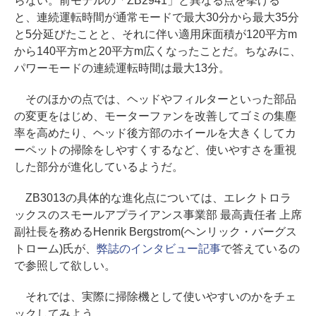
らない。前モデルの「ZB2941」と異なる点を挙げる
と、連続運転時間が通常モードで最大30分から最大35分
と5分延びたことと、それに伴い適用床面積が120平方m
から140平方mと20平方m広くなったことだ。ちなみに、
パワーモードの連続運転時間は最大13分。
そのほかの点では、ヘッドやフィルターといった部品
の変更をはじめ、モーターファンを改善してゴミの集塵
率を高めたり、ヘッド後方部のホイールを大きくしてカ
ーペットの掃除をしやすくするなど、使いやすさを重視
した部分が進化しているようだ。
ZB3013の具体的な進化点については、エレクトロラ
ックスのスモールアプライアンス事業部 最高責任者 上席
副社長を務めるHenrik Bergstrom(ヘンリック・バーグス
トローム)氏が、
弊誌のインタビュー記事
で答えているの
で参照して欲しい。
それでは、実際に掃除機として使いやすいのかをチェ
ックしてみよう。