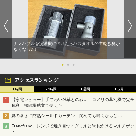
ナノバブルを洗濯機に付けたらバスタオルの生乾き臭が
なくなった!
●
●
●
アクセスランキング
1時間
24時間
1週間
1カ月
【家電レビュー】手ごわい雑草との戦い、コメリの草刈機で完全
勝利 掃除機感覚で使えた
夏の暑さに防熱シールドカーテン 閉めても暗くならない
Francfranc、レンジで焼き目つくグリルと米も炊けるマルチポッ
ト