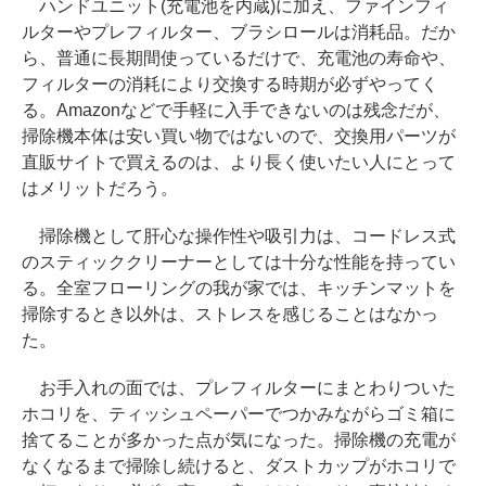
ハンドユニット(充電池を内蔵)に加え、ファインフィ
ルターやプレフィルター、ブラシロールは消耗品。だか
ら、普通に長期間使っているだけで、充電池の寿命や、
フィルターの消耗により交換する時期が必ずやってく
る。Amazonなどで手軽に入手できないのは残念だが、
掃除機本体は安い買い物ではないので、交換用パーツが
直販サイトで買えるのは、より長く使いたい人にとって
はメリットだろう。
掃除機として肝心な操作性や吸引力は、コードレス式
のスティッククリーナーとしては十分な性能を持ってい
る。全室フローリングの我が家では、キッチンマットを
掃除するとき以外は、ストレスを感じることはなかっ
た。
お手入れの面では、プレフィルターにまとわりついた
ホコリを、ティッシュペーパーでつかみながらゴミ箱に
捨てることが多かった点が気になった。掃除機の充電が
なくなるまで掃除し続けると、ダストカップがホコリで