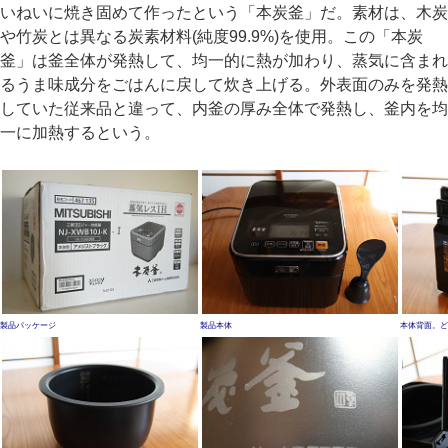
いねいに焼き固めて作ったという「本炭釜」だ。素材は、木炭
や竹炭とは異なる炭素材料(純度99.9%)を使用。この「本炭
釜」は釜全体が発熱して、均一的に熱が加わり、蒸気に含まれ
るうま味成分をごはんに戻して炊き上げる。外表面のみを発熱
していた従来品と違って、内釜の厚み全体で発熱し、釜内を均
一に加熱するという。
製品パッケージ
製品本体
本体背面。ど