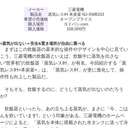
メーカー
三菱電機
製品名
蒸気レスIH 本炭釜 NJ-XWB10J
希望小売価格
オープンプライス
購入場所
ヨドバシ.com
購入価格
108,000円
■
蒸気が出ない＝安全&置き場所が自由に選べる
まずはこの炊飯器の基本的な操作やデザインを中心に見てい
こう。三菱電機の炊飯器といえば、炊飯中に蒸気を出さな
い“世界初”の炊飯器「蒸気レスIH」が有名。今回紹介する「蒸
気レスIH<本炭釜>」は、「蒸気レスIH」が更に進化して、操
作性も向上した製品だ。
そもそも、炊飯するのに、どうして蒸気が出ないのだろう
か?
炊飯器といったら、あの立ち上る蒸気が、まさに「今、ごは
んを炊いています!」という印象がある。三菱電機のホームペ
ージによると、「蒸気を本体に搭載された水タンクに送って冷