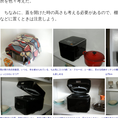
所を色々考えた。
ちなみに、蓋を開けた時の高さも考える必要があるので、棚
などに置くときは注意しよう。
我が家の先住炊飯器。いつも、布を被せられている。ち
お気に入りの鍋「ル・クルーゼ」と一緒に。見せる収納
キッチンの棚
ょっとかわいそう!?
も楽しめる
は70cm