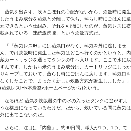
蒸気を出さず、吹きこぼれの心配がないから、炊飯時に発生
したうまみ成分を蒸気と分離して保ち、蒸らし時にごはんに還
元できるという仕組み。それを可能にしたのが、蒸気レスに搭
載されている「連続激沸騰」という炊飯方式だ。
「『蒸気レスIH』には蒸気口がなく、蒸気を外に逃しませ
ん。では炊飯時に発生した蒸気はどこへ行くのかというと、内
蔵カートリッジを通ってタンクの中へ入ります。ここで水に戻
すんです。しかもお米のうまみ成分は、カートリッジにしっか
りキープしておいて、蒸らし時にごはんに戻します。蒸気口を
なくしたことで、まったく新しい炊飯方式が誕生しました』」
(蒸気レスIH<本炭釜>ホームページから)という。
なるほど!蒸気を炊飯器の中の水の入ったタンクに逃がすよ
うな構造になっているわけだ。だから、炊いている間に蒸気は
外に出てこないのだ。
さらに、注目は「内釜」。約90日間、職人が1つ、1つ、て