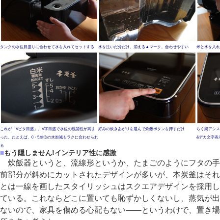
タンクの水位目盛りに合わせて水を入れてセットする
水を注いだ分だけ、消える▲マーク。合わせやすい
米と水を入れ
これが「Vピタ目盛」。V字目盛で水位の視認性が高ま
好みの炊きあがりを選んで炊飯ボタンを押すだけ
らく楽アシス
った。たとえば、0・5単位の水加減もラクに合わせられ
&デカ文字表
る
■
もう隠しません!インテリア性に感激
炊飯器というと、流線形というか、たまごのようにフタの手
前部分が斜めにカットされたデザインが多いが、本炭釜はそれ
とは一線を画したスタイリッシュはスクエアデザインを採用し
ている。これならどこに置いても恥ずかしくないし、蒸気が出
ないので、家具を傷める心配もない――というわけで、置き場