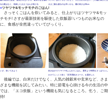
棚の2段目に設置。蒸気が出ないから、家具や壁を傷め
スクエア型のフタがつかえて、手が入れられない。この
棚の高さに注
る心配はなく、収納したままごはんが炊ける
ままご飯を盛るのは辛いかも。棚の高さは35cm
■
ツヤツヤ&モッチモチのごはん!
さっそくごはんを炊いてみると、仕上がりはツヤツヤ&モッ
チモチ! さすが最新技術を駆使した炊飯器! いつものお米なの
に、食感が全然違っていてびっくり。
いざ、炊いてみよう
炊きあがり!ツヤツヤ&ふんわりごはん。通常より時間を
さっぱりとし
かけてじっくり炊く「匠芳潤炊きコース」を選択した
後編では、白米だけでなく、人気の雑穀米や玄米など、さま
ざまな機能を試してみたい。特に節電を心掛ける今の生活の中
では、「エコ炊飯」という機能も気になるところ。乞う、ご期
待!