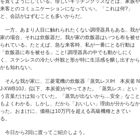
を置くようにしている。珍しいキッチングッズなどは、家族や
来客とのコミュニケーションになっていい。「これは何?」
と、会話がはずむことも多いからだ。
一方、あまり人目に触れられたくない調理器具もある。我が
家の場合、それは炊飯器だ。我が家の炊飯器はいつも布を被せ
られている。たとえば、急な来客時、私が一番にとる行動は
「炊飯器に布を被せる」こと! 調理器具の中でも動かしにく
く、ステンレスの冷たい外観と形が特に生活感を醸し出すから
かも知れない。
そんな我が家に、三菱電機の炊飯器「蒸気レスIH 本炭釜 N
J-XWB10J」(以下、本炭釜)がやってきた。「蒸気レス」とい
う言葉だけは知っていた。「蒸気が出ないから…安全」なこと
もよくわかる。しかし、だから「おいしい」理由が分からなか
った。おまけに、価格は10万円を超える高級機種ときてい
る。
今日から2回に渡ってご紹介しよう。