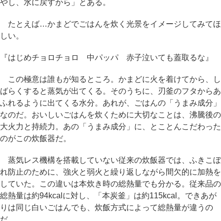
やし、水に戻すから」とある。
たとえば…かまどでごはんを炊く光景をイメージしてみてほ
しい。
『はじめチョロチョロ 中パッパ 赤子泣いても蓋取るな』
この極意は誰もが知るところ。かまどに火を着けてから、し
ばらくすると蒸気が出てくる。そのうちに、刃釜のフタからあ
ふれるように出てくる水分。あれが、ごはんの「うまみ成分」
なのだ。おいしいごはんを炊くために大切なことは、沸騰後の
大火力と持続力。あの「うまみ成分」に、とことんこだわった
のがこの炊飯器だ。
蒸気レス機構を搭載していない従来の炊飯器では、ふきこぼ
れ防止のために、強火と弱火と繰り返しながら間欠的に加熱を
していた。この違いは本炊き時の総熱量でも分かる。従来品の
総熱量は約94kcalに対し、「本炭釜」は約115kcal。できあが
りは同じ白いごはんでも、炊飯方式によって総熱量が違うの
だ。