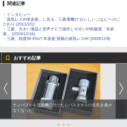
関連記事
・
インタビュー
「蒸気レスIH本炭釜」に見る、三菱電機の“おいしいごはん”へのこ
だわり (2011/2/1)
・
三菱、大きい液晶と音声ナビで操作しやすいIH炊飯器「本炭
釜」 (2010/12/16)
・
三菱、純度99.9%の“本炭釜”搭載の蒸気レスIH (2009/12/8)
おすすめ記事
ナノバブルを洗濯機に付けたらバスタオルの生乾き臭が
なくなった!
●
●
●