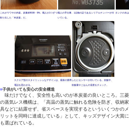
これがウワサの内釜。炭素材料99・9%、職人が1つずつ
職人の手仕事、1点物の証であるシリアルナンバーが付
タンクの水は
削り出した「本炭釜」だ。
いている。
スクエア型のスタイリッシュなデザインは、最新の携帯
ふたにセンサーが付いている。炊飯中、
電話を思わせる。
炊飯量やごはんの湿度をチェック。
■
子供がいても安心の安全構造
味だけでなく、安全性も高いのが本炭釜の良いところ。三菱
の蒸気レス機構は、「高温の蒸気に触れる危険を防ぎ、収納家
具などに結露せず、省スペースを実現するといういくつかのメ
リットを同時に達成している」として、キッズデザイン大賞に
も選ばれている。