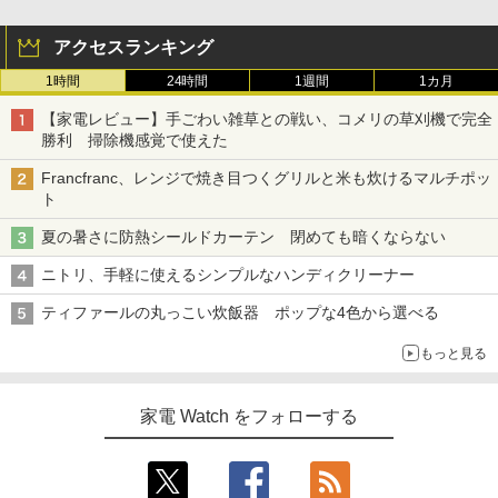
アクセスランキング
1時間
24時間
1週間
1カ月
【家電レビュー】手ごわい雑草との戦い、コメリの草刈機で完全
勝利 掃除機感覚で使えた
Francfranc、レンジで焼き目つくグリルと米も炊けるマルチポッ
ト
夏の暑さに防熱シールドカーテン 閉めても暗くならない
ニトリ、手軽に使えるシンプルなハンディクリーナー
ティファールの丸っこい炊飯器 ポップな4色から選べる
もっと見る
家電 Watch をフォローする