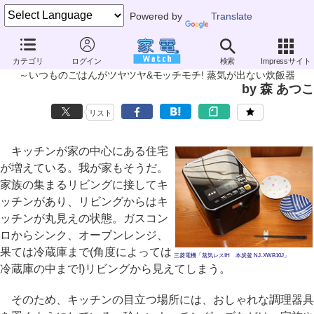
Powered by
Translate
家電製品ミニレビュー
カテゴリ
ログイン
検索
Impressサイト
三菱「蒸気レスIH 本炭釜 NJ-XWB10J」 前編
～いつものごはんがツヤツヤ&モッチモチ! 蒸気が出ない炊飯器
by 森 あつこ
リスト
キッチンが家の中心にある住宅
が増えている。我が家もそうだ。
家族の集まるリビングに接してキ
ッチンがあり、リビングからはキ
ッチンが丸見えの状態。ガスコン
ロからシンク、オーブンレンジ、
果ては冷蔵庫まで(角度によっては
三菱電機「蒸気レスIH 本炭釜 NJ-XWB10J」
冷蔵庫の中まで!)リビングから見えてしまう。
そのため、キッチンの目立つ場所には、おしゃれな調理器具