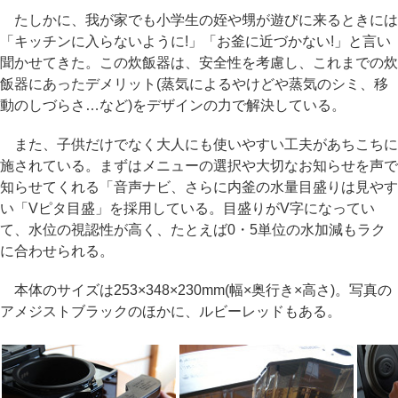
たしかに、我が家でも小学生の姪や甥が遊びに来るときには
「キッチンに入らないように!」「お釜に近づかない!」と言い
聞かせてきた。この炊飯器は、安全性を考慮し、これまでの炊
飯器にあったデメリット(蒸気によるやけどや蒸気のシミ、移
動のしづらさ…など)をデザインの力で解決している。
また、子供だけでなく大人にも使いやすい工夫があちこちに
施されている。まずはメニューの選択や大切なお知らせを声で
知らせてくれる「音声ナビ、さらに内釜の水量目盛りは見やす
い「Vピタ目盛」を採用している。目盛りがV字になってい
て、水位の視認性が高く、たとえば0・5単位の水加減もラク
に合わせられる。
本体のサイズは253×348×230mm(幅×奥行き×高さ)。写真の
アメジストブラックのほかに、ルビーレッドもある。