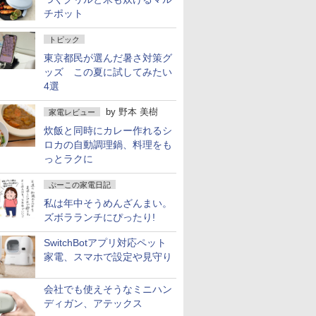
チポット
トピック
東京都民が選んだ暑さ対策グ
ッズ この夏に試してみたい
4選
by
野本 美樹
家電レビュー
炊飯と同時にカレー作れるシ
ロカの自動調理鍋、料理をも
っとラクに
ぷーこの家電日記
私は年中そうめんざんまい。
ズボラランチにぴったり!
SwitchBotアプリ対応ペット
家電、スマホで設定や見守り
会社でも使えそうなミニハン
ディガン、アテックス