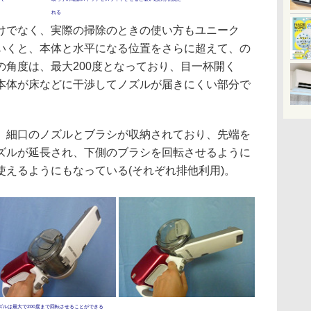
れる
でなく、実際の掃除のときの使い方もユニーク
いくと、本体と水平になる位置をさらに超えて、の
の角度は、最大200度となっており、目一杯開く
本体が床などに干渉してノズルが届きにくい部分で
細口のノズルとブラシが収納されており、先端を
ズルが延長され、下側のブラシを回転させるように
使えるようにもなっている(それぞれ排他利用)。
ズルは最大で200度まで回転させることができる