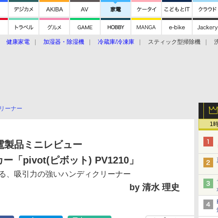
健康家電
加湿器・除湿機
冷蔵庫/冷凍庫
スティック型掃除機
扇風機
オーブン・電子レンジ
スマートハウス
掃除機
家事家電
ke大賞2019】
CES 2020
リーナー
1
電製品ミニレビュー
「pivot(ピボット) PV1210」
る、吸引力の強いハンディクリーナー
by 清水 理史