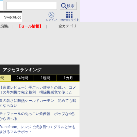
ログイン
Impress サイト
全カテゴリ
洗濯機
【セール情報】
照明器具
美容家電
アクセスランキング
時間
24時間
1週間
1カ月
【家電レビュー】手ごわい雑草との戦い、コメ
リの草刈機で完全勝利 掃除機感覚で使えた
夏の暑さに防熱シールドカーテン 閉めても暗
くならない
ティファールの丸っこい炊飯器 ポップな4色
から選べる
Francfranc、レンジで焼き目つくグリルと米も
炊けるマルチポット