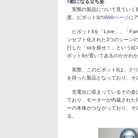
■
絵になる立ち姿
実際の製品について見ていく前
度、ピボットIIの
Webページ
に
ピボットIIを「Love」、「Fa
ンセプト化された3つのシーン
行した「xxを探せ！」という
ボットIIが置いてあるのかがわ
実際、このピボットIIは、ク
を持った製品となっており、そ
充電台に収まっているその姿は
ており、モーターが内蔵された
ーの本体がつながっており、そ
る。