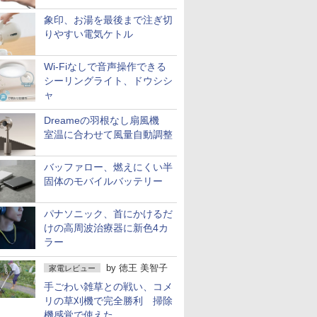
象印、お湯を最後まで注ぎ切
りやすい電気ケトル
Wi-Fiなしで音声操作できる
シーリングライト、ドウシシ
ャ
Dreameの羽根なし扇風機
室温に合わせて風量自動調整
バッファロー、燃えにくい半
固体のモバイルバッテリー
パナソニック、首にかけるだ
けの高周波治療器に新色4カ
ラー
by
徳王 美智子
家電レビュー
手ごわい雑草との戦い、コメ
リの草刈機で完全勝利 掃除
機感覚で使えた