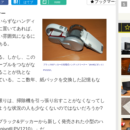
ブックマーク
ェア
はてブ
note
ナー
いらずなハンディ
に置いてあれば、
い雰囲気になるに
ある。
る。しかし、この
ーブルをつながな
ブラック&デッカーの充電式ハンディクリーナー「pivot(ピボット)
PV1210」
ることが仇とな
ている。ここ数年、紙パックを交換した記憶もな
りは、掃除機を引っ張り出すことがなくなってし
ような状況の人も少なくないのではないだろうか?
ラック&デッカーから新しく発売された小型のハ
otII PV1210）」だ。