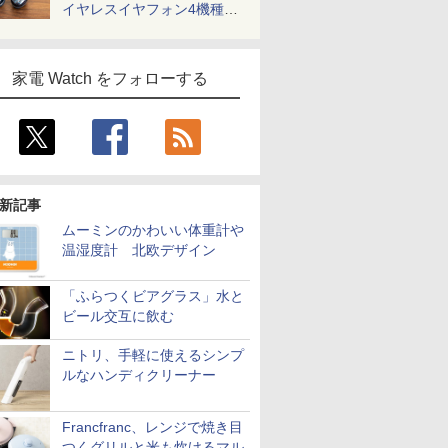
イヤレスイヤフォン4機種を
一気に聴く
家電 Watch をフォローする
新記事
ムーミンのかわいい体重計や
温湿度計 北欧デザイン
「ふらつくビアグラス」水と
ビール交互に飲む
ニトリ、手軽に使えるシンプ
ルなハンディクリーナー
Francfranc、レンジで焼き目
つくグリルと米も炊けるマル