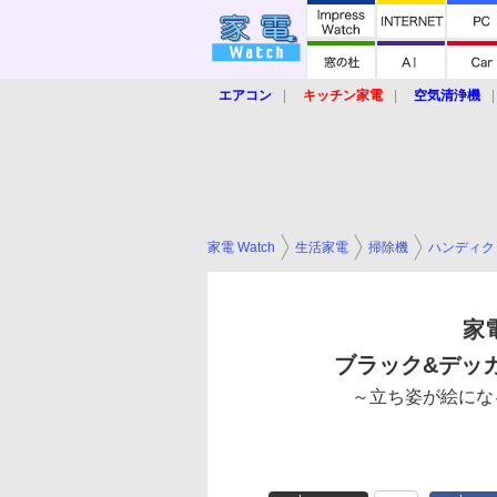
エアコン
キッチン家電
空気清浄機
炊飯器
ロボット掃除機
暖房器具
業界動向
【家電大賞2019】
【e-bi
家電 Watch
生活家電
掃除機
ハンディク
家
ブラック&デッカー
～立ち姿が絵にな