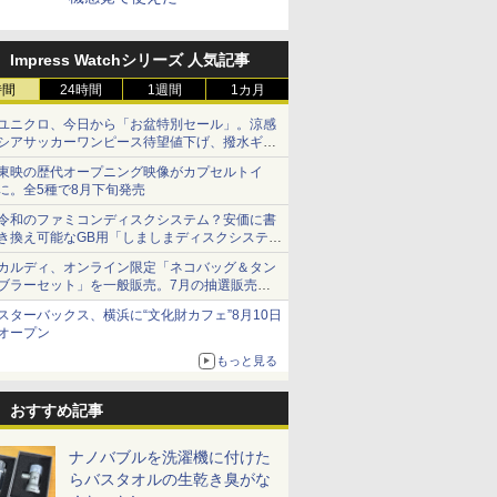
Impress Watchシリーズ 人気記事
時間
24時間
1週間
1カ月
ユニクロ、今日から「お盆特別セール」。涼感
シアサッカーワンピース待望値下げ、撥水ギア
ショーツは1990円に
東映の歴代オープニング映像がカプセルトイ
に。全5種で8月下旬発売
令和のファミコンディスクシステム？安価に書
き換え可能なGB用「しましまディスクシステ
ム」
カルディ、オンライン限定「ネコバッグ＆タン
ブラーセット」を一般販売。7月の抽選販売の
当選無効分
スターバックス、横浜に“文化財カフェ”8月10日
オープン
もっと見る
おすすめ記事
ナノバブルを洗濯機に付けた
らバスタオルの生乾き臭がな