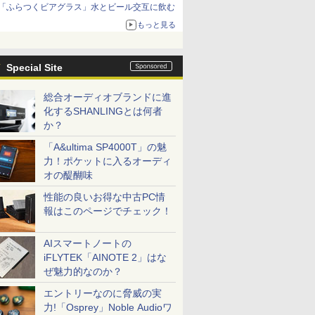
「ふらつくビアグラス」水とビール交互に飲む
もっと見る
Special Site
総合オーディオブランドに進
化するSHANLINGとは何者
か？
「A&ultima SP4000T」の魅
力！ポケットに入るオーディ
オの醍醐味
性能の良いお得な中古PC情
報はこのページでチェック！
AIスマートノートの
iFLYTEK「AINOTE 2」はな
ぜ魅力的なのか？
エントリーなのに脅威の実
力!「Osprey」Noble Audioワ