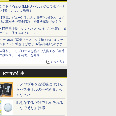
ミスド「Mrs. GREEN APPLE」のコラボドーナ
ツ4種、いよいよ発売！
【家電レビュー】手ごわい雑草との戦い、コメ
リの草刈機で完全勝利 掃除機感覚で使えた
NTT島田社長、ソフトバンクのセブン出資に「d
ポイント使えるようにして」
NewDays「増量フェス」を実施！おにぎり/サ
ンドイッチ/焼きそばなど16品が値段そのままで
ボリュームアップ
吉野家、牛リブロースを熱々で提供する「極旨
牛鉄板ステーキ定食」を発売
もっと見る
おすすめ記事
ナノバブルを洗濯機に付けた
らバスタオルの生乾き臭がな
くなった!
肌をなでるだけで毛がそれる
「なでそり」貝印