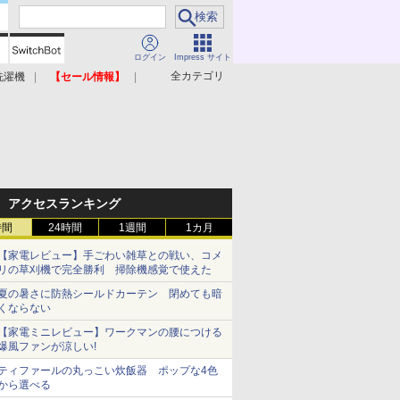
ログイン
Impress サイト
全カテゴリ
洗濯機
【セール情報】
照明器具
美容家電
アクセスランキング
時間
24時間
1週間
1カ月
【家電レビュー】手ごわい雑草との戦い、コメ
リの草刈機で完全勝利 掃除機感覚で使えた
夏の暑さに防熱シールドカーテン 閉めても暗
くならない
【家電ミニレビュー】ワークマンの腰につける
爆風ファンが涼しい!
ティファールの丸っこい炊飯器 ポップな4色
から選べる