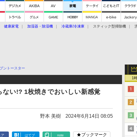
健康家電
加湿器・除湿機
冷蔵庫/冷凍庫
スティック型掃除機
扇風機
オーブン・電子レンジ
スマートハウス
掃除機
家事家電
ke大賞2019】
CES 2020
ブントースター
1
ない!? 1枚焼きでおいしい新感覚
野本 美樹
2024年6月14日 08:05
ブックマーク
ェア
はてブ
note