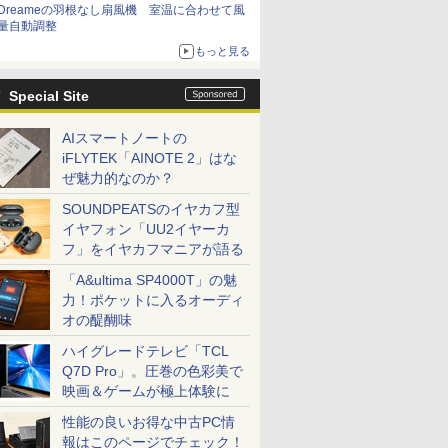
Dreameの羽根なし扇風機 室温に合わせて風
量自動調整
もっと見る
Special Site
AIスマートノートの
iFLYTEK「AINOTE 2」はな
ぜ魅力的なのか？
SOUNDPEATSのイヤカフ型
イヤフォン「UU2イヤーカ
フ」をイヤカフマニアが語る
「A&ultima SP4000T」の魅
力！ポケットに入るオーディ
オの醍醐味
ハイグレードテレビ「TCL
Q7D Pro」。圧巻の色彩美で
映画＆ゲームが極上体験に
性能の良いお得な中古PC情
報はこのページでチェック！