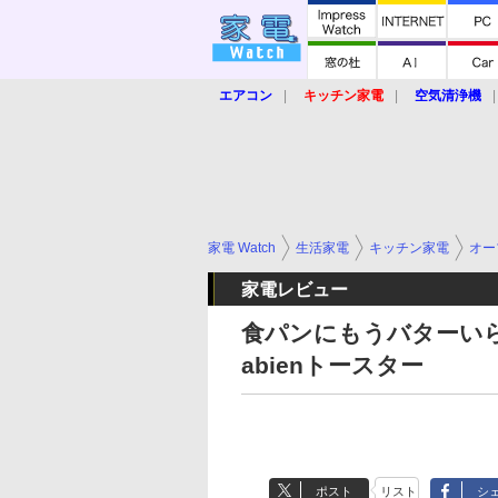
エアコン
キッチン家電
空気清浄機
炊飯器
ロボット掃除機
暖房器具
業界動向
【家電大賞2019】
【e-bi
家電 Watch
生活家電
キッチン家電
オー
家電レビュー
食パンにもうバターいら
abienトースター
ポスト
リスト
シ