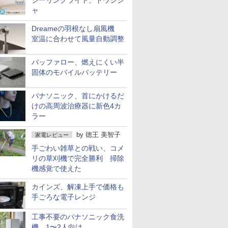
シーリングライト、ドウシシ
ャ
Dreameの羽根なし扇風機
室温に合わせて風量自動調整
バッファロー、燃えにくい半
固体のモバイルバッテリー
パナソニック、首にかけるだ
けの高周波治療器に新色4カ
ラー
by
徳王 美智子
家電レビュー
手ごわい雑草との戦い、コメ
リの草刈機で完全勝利 掃除
機感覚で使えた
カインズ、解凍上手で価格も
手ごろな電子レンジ
工事不要のパナソニック食洗
機 1〜2人向け