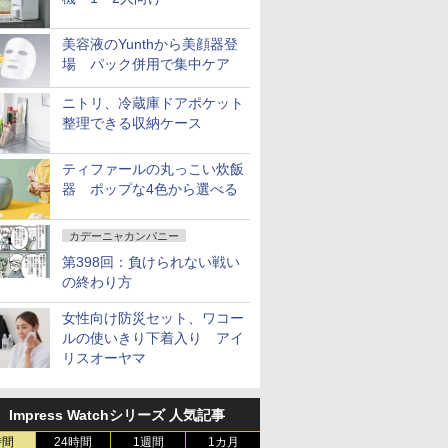
美容液のYunthから美顔器登
場 パック併用で集中ケア
ニトリ、冷蔵庫ドアポケット
整理できる収納ケース
ティファールの丸っこい炊飯
器 ポップな4色から選べる
カデーニャカンパニー
第398回：負けられない戦い
の終わり方
女性向け防災セット、ワコー
ルの使いきり下着入り アイ
リスオーヤマ
Impress Watchシリーズ 人気記事
時間
24時間
1週間
1カ月