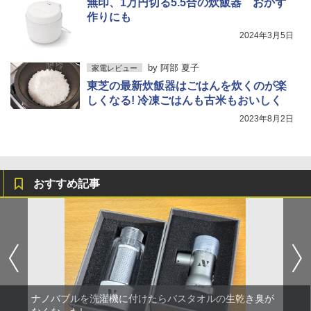
無印、1万円切る5.5合の炊飯器 おかず
作りにも
2024年3月5日
by
阿部 夏子
家電レビュー
東芝の最新炊飯器はごはんを炊くのが楽
しくなる! 冷凍ごはんも古米もおいしく
2023年8月2日
おすすめ記事
ナノバブルを洗濯機に付けたらバスタオルの生乾き臭が