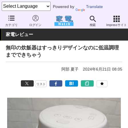
Powered by
Translate
家電 Watch
生活家電
炊飯器
大容量（5合以上）
カテゴリ
ログイン
検索
Impressサイト
家電レビュー
無印の炊飯器はすっきりデザインなのに低温調理
までできちゃう
阿部 夏子
2024年6月21日 08:05
リスト