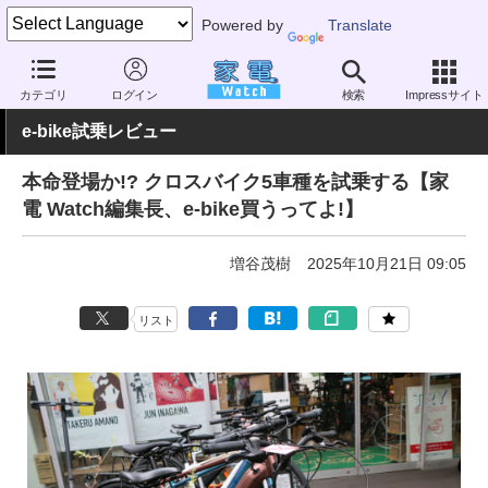
Powered by
Translate
家電 Watch
その他・家電
アウトドア
電動自転車
カテゴリ
ログイン
検索
Impressサイト
e-bike試乗レビュー
本命登場か!? クロスバイク5車種を試乗する【家
電 Watch編集長、e-bike買うってよ!】
増谷茂樹
2025年10月21日 09:05
リスト