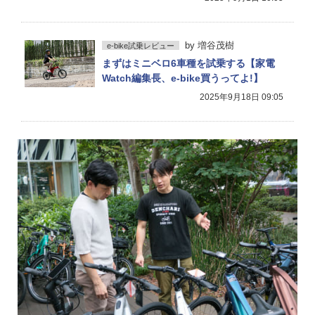
by
増谷茂樹
e-bike試乗レビュー
まずはミニベロ6車種を試乗する【家電
Watch編集長、e-bike買うってよ!】
2025年9月18日 09:05