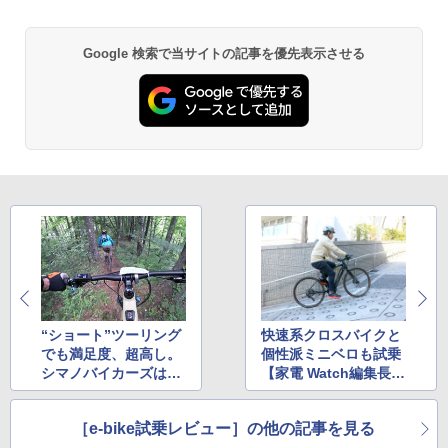
Google 検索で当サイトの記事を優先表示させる
“ショート”ツーリング
快速系クロスバイクと
でも満足度、超高し。
個性派ミニベロも試乗
シマノバイカーズはe-
【家電 Watch編集長、
MTBだと150％楽しめ
e-bike買うってよ!】
る、かも!
［e-bike試乗レビュー］の他の記事を見る