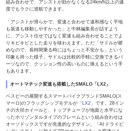
組み合わせで、アシストが効かなくなる24km/h以上の速
度でもラクに巡航できます。
「アシストが滑らかで、変速と合わせて違和感なく平地
も坂道も移動しやすかった」と中林編集長が話すよう
に、アシスト任せではなく変速も組み合わせることでよ
りキビキビとした走りを味わえます。ただ「サドルが硬
めなので、長時間乗る時にはちょっと不安かも」という
印象も持った様子。サドルは比較的手軽に交換できるパ
ーツなので、クッション性の高いものに換えるという手
もあります。
オートマチック変速も搭載したSMALO「LX2」
ベスビーの展開するスマートバイクブランドSMALO(ス
マーロ)のフラッグシップモデルが
「LX2」
です。28イン
チの大径ホイールと、トップチューブが地面と水平にな
ったホリゾンタルタイプのフレームという組み合わせは
オーソドックスですが先進的なデザイン。「AI ドライビ