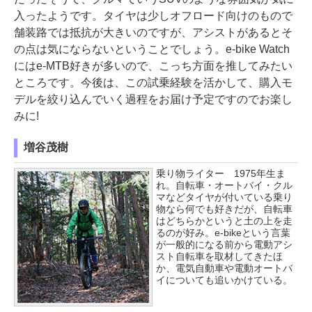
入ったようです。タイヤは少しオフロード向けのもので
舗装路では抵抗が大きいのですが、アシストがあるとそ
の点は気にならないということでしょう。e-bike Watch
にはe-MTB好きが多いので、こっち方面を推してみたい
ところです。今後は、この試乗経験を活かして、購入モ
デルを絞り込んでいく過程をお届け予定ですのでお楽し
みに!
増谷茂樹
乗り物ライター 1975年生ま
れ。自転車・オートバイ・クル
マなどタイヤが付いている乗り
物なら何でも好きだが、自転車
はどちらかというと土の上を走
るのが好み。e-bikeという言葉
が一般的になる前から電動アシ
スト自転車を取材してきたほ
か、電気自動車や電動オートバ
イについても追いかけている。