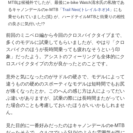
MTBは候補外でしたが、最後にe-bike Watch清水氏の私物であ
るキャノンデールのe-MTB
「Trail Neo(トレイルネオ)4」
にも
乗せられていました(笑) が、ハードテイルMTBと街乗りの相性
の良さに気付いた!?
前回のミニベロ編から今回のクロスバイクタイプまで、
多くのモデルに試乗してもらいましたが、やはり「クロ
スバイクのほうが長時間乗っても疲れなそうという印
象」だったよう。アシストのフィーリングも全体的にク
ロスバイクタイプの方が良かったとのことです。
意外と気になったのがサドルの硬さで、モデルによって
違うものの硬めのスポーティなモデルは短時間でもお尻
が痛くなったとか。このへんの感じ方は人によってだい
ぶ違いがありますが、試乗の際には長時間またがってい
た場合のことも考慮しておいたほうがいいかもしれませ
ん。
見た目的に一番好みだったのはキャノンデールのe-MTB
だったそうで、クルマでいうSUVのような雰囲気が気に