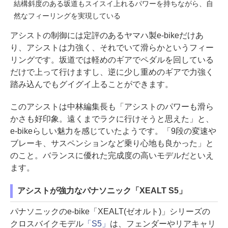
結構斜度のある坂道もスイスイ上れるパワーを持ちながら、自
然なフィーリングを実現している
アシストの制御には定評のあるヤマハ製e-bikeだけあ
り、アシストは力強く、それでいて滑らかというフィー
リングです。坂道では軽めのギアでペダルを回している
だけで上って行けますし、逆に少し重めのギアで力強く
踏み込んでもグイグイ上ることができます。
このアシストは中林編集長も「アシストのパワーも滑ら
かさも好印象。遠くまでラクに行けそうと思えた」と、
e-bikeらしい魅力を感じていたようです。「9段の変速や
ブレーキ、サスペンションなど乗り心地も良かった」と
のこと。バランスに優れた完成度の高いモデルだといえ
ます。
アシストが強力なパナソニック「XEALT S5」
パナソニックのe-bike「XEALT(ゼオルト)」シリーズの
クロスバイクモデル
「S5」
は、フェンダーやリアキャリ