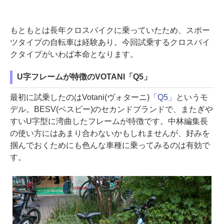
もともとは長年クロスバイクに乗っていたため、スポー
ツタイプの自転車は経験あり。今回試乗するクロスバイ
クタイプがいわば本命となります。
U字フレームが特徴のVOTANI「Q5」
最初に試乗したのはVotani(ヴォターニ)
「Q5」
というモ
デル。BESV(ベスビー)のセカンドブランドで、またぎや
すいU字型に湾曲したフレームが特徴です。中林編集長
の使い方にはあまり合わないかもしれませんが、好みを
掴んでおくためにも色んな車種に乗ってみるのは有効で
す。