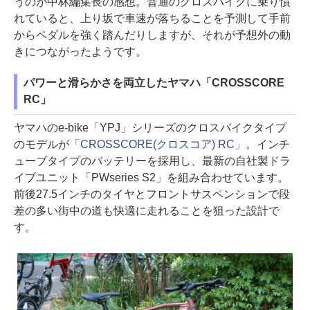
うのが中林編集長の感想。普通のクロスバイクに乗り慣
れていると、上り坂で車速が落ちることを予測して手前
からペダルを強く踏んだりしますが、それが予想外の動
きにつながったようです。
パワーと滑らかさを両立したヤマハ「CROSSCORE
RC」
ヤマハのe-bike「YPJ」シリーズのクロスバイクタイプ
のモデルが
「CROSSCORE(クロスコア) RC」
。インチ
ューブタイプのバッテリーを採用し、最新の自社製ドラ
イブユニット「PWseries S2」を組み合わせています。
前後27.5インチのタイヤとフロントサスペンションで段
差の多い街中の道も快適に走れることを狙った設計で
す。