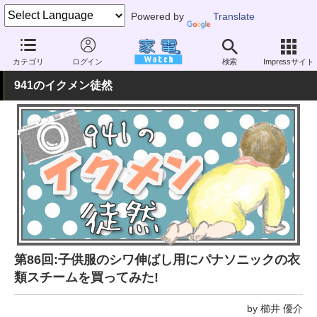
Powered by
Translate
家電 Watch
生活家電
家事家電
アイロン
カテゴリ
ログイン
検索
Impressサイト
941のイクメン徒然
第86回:子供服のシワ伸ばし用にパナソニックの衣
類スチームを買ってみた!
by 櫛井 優介