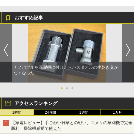
おすすめ記事
ナノバブルを洗濯機に付けたらバスタオルの生乾き臭が
なくなった!
●
●
●
アクセスランキング
1時間
24時間
1週間
1カ月
【家電レビュー】手ごわい雑草との戦い、コメリの草刈機で完全
勝利 掃除機感覚で使えた