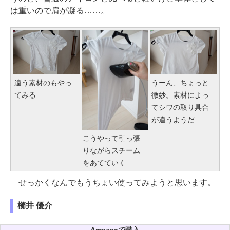
は重いので肩が凝る……。
違う素材のもやっ
うーん、ちょっと
てみる
微妙。素材によっ
てシワの取り具合
が違うようだ
こうやって引っ張
りながらスチーム
をあてていく
せっかくなんでもうちょい使ってみようと思います。
櫛井 優介
Amazonで購入