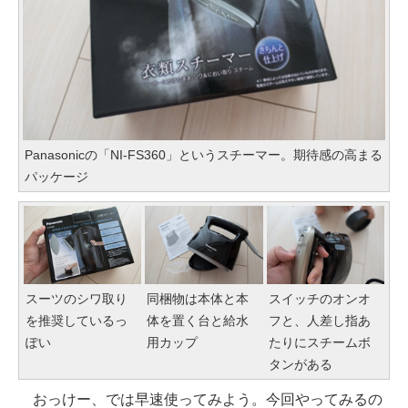
Panasonicの「NI-FS360」というスチーマー。期待感の高まる
パッケージ
スーツのシワ取り
同梱物は本体と本
スイッチのオンオ
を推奨しているっ
体を置く台と給水
フと、人差し指あ
ぽい
用カップ
たりにスチームボ
タンがある
おっけー、では早速使ってみよう。今回やってみるの