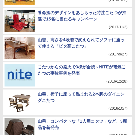
(2018/1/23)
養命酒のデザインをあしらった特注こたつが抽
選で15名に当たるキャンペーン
(2017/11/2)
山善、高さを4段階で変えられてソファに座っ
て使える「ピタ高こたつ」
(2017/9/27)
こたつからの発火で3棟が全焼～NITEが電気こ
たつの事故事例を発表
(2016/12/28)
山善、椅子に座って温まれる2本脚のダイニン
グこたつ
(2016/10/7)
山善、コンパクトな「1人用コタツ」など、3商
品を新発売