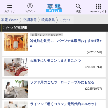
カテゴリ
ログイン
検索
Impressサイト
家電 Watch
空調家電
暖房器具
こたつ
こたつ 関連記事
家電トレンドチェッカー
冷え込む足元に パーソナル暖房おすすめ4選+
α
(2026/1/28)
天板下にリモコンしまえるこたつ
(2025/11/14)
ソファ用のこたつ ローテーブルにもなる
(2025/10/27)
ライソン「巻くコタツ」電気代約36%カット