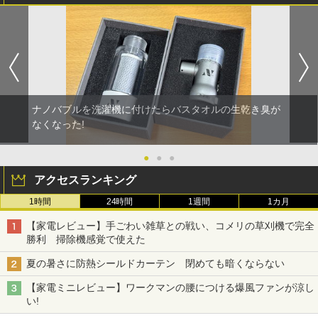
ナノバブルを洗濯機に付けたらバスタオルの生乾き臭が
なくなった!
●
●
●
アクセスランキング
1時間
24時間
1週間
1カ月
【家電レビュー】手ごわい雑草との戦い、コメリの草刈機で完全
勝利 掃除機感覚で使えた
夏の暑さに防熱シールドカーテン 閉めても暗くならない
【家電ミニレビュー】ワークマンの腰につける爆風ファンが涼し
い!