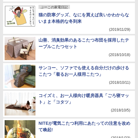
ぷーこの家電日記
猫の防寒グッズ、なにを買えば良いかわからな
いまま本格的な冬到来
(2019/11/29)
山善、消臭効果のあるこたつ布団を採用したテ
ーブルこたつセット
(2018/10/18)
サンコー、ソファでも使える自分だけの歩ける
こたつ「着るお一人様用こたつ」
(2018/10/11)
コイズミ、お一人様向け暖房器具「ごろ寝マッ
ト」と「コタツ」
(2018/10/5)
NITEが電気こたつ利用にあたっての注意を改め
て喚起!