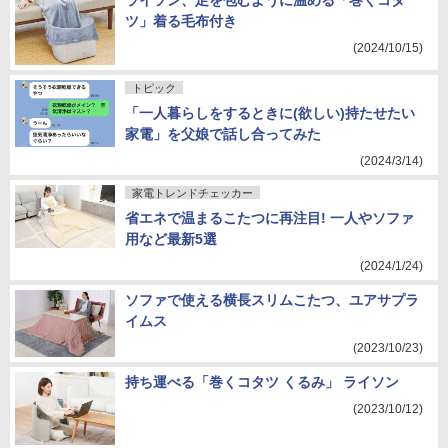
ライソン、足を包むように温める「巻くコタ
ツ」着る毛布付き
(2024/10/15)
トピック
「一人暮らしをするときに(欲しい)持たせたい
家電」を父娘で話し合ってみた
(2024/3/14)
家電トレンドチェッカー
省エネで温まるこたつに再注目! 一人やソファ
用など最新5選
(2024/1/24)
ソファで使える横長スリムこたつ、ユアサプラ
イムス
(2023/10/23)
持ち運べる「巻くコタツ くるみ」 ライソン
(2023/10/12)