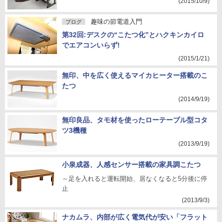
(2015/10/9)
趣味の節電道入門
ブログ
第32回:デスクの“こたつ化”とハクキンカイロ
でエアコンいらず!
(2015/1/21)
無印、中を広く使えるマイカヒーター搭載のこ
たつ
(2014/9/19)
無印良品、タモ材を使ったローテーブル型コタ
ツ3機種
(2013/9/19)
小泉成器、人感センサー搭載の家具調こたつ
～足を入れると運転開始、居なくなると5分後に停
止
(2013/9/3)
ナカムラ、内部が広く電気代が安い「フラット