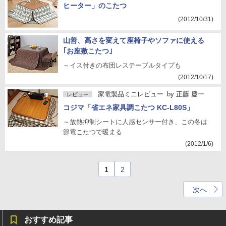
ヒーター」のこたつ
(2012/10/31)
山善、高さを変えて座椅子やソファに使える
｢お座敷こたつ｣
～イス付きの布団レステーブルタイプも
(2012/10/17)
家電製品ミニレビュー
by
正藤 慶一
レビュー
コジマ「省エネ家具調こたつ KC-L80S」
～放熱抑制シートに人感センサー付き、この冬は
節電こたつで暖まる
(2012/1/6)
1
2
次へ
おすすめ記事