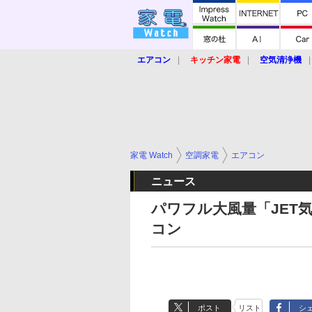
エアコン
キッチン家電
空気清浄機
炊飯器
ロボット掃除機
暖房器具
業界動向
【家電大賞2019】
【e-bi
家電 Watch
空調家電
エアコン
ニュース
パワフル大風量「JET
コン
ポスト
リスト
シ