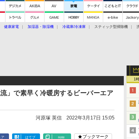
健康家電
加湿器・除湿機
冷蔵庫/冷凍庫
スティック型掃除機
扇風機
オーブン・電子レンジ
スマートハウス
掃除機
家事家電
ke大賞2019】
CES 2020
1
気流」で素早く冷暖房するビーバーエア
河原塚 英信
2022年3月17日 15:05
ブックマーク
ェア
はてブ
note