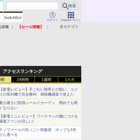
ログイン
Impress サイト
全カテゴリ
洗濯機
【セール情報】
照明器具
美容家電
アクセスランキング
時間
24時間
1週間
1カ月
【家電レビュー】手ごわい雑草との戦い、コメ
リの草刈機で完全勝利 掃除機感覚で使えた
夏の暑さに防熱シールドカーテン 閉めても暗
くならない
【家電ミニレビュー】ワークマンの腰につける
爆風ファンが涼しい!
ティファールの丸っこい炊飯器 ポップな4色
から選べる