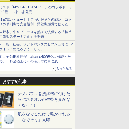
ミスド「Mrs. GREEN APPLE」のコラボドーナ
ツ4種、いよいよ発売！
【家電レビュー】手ごわい雑草との戦い、コメ
リの草刈機で完全勝利 掃除機感覚で使えた
吉野家、牛リブロースを熱々で提供する「極旨
牛鉄板ステーキ定食」を発売
NTT島田社長、ソフトバンクのセブン出資に「d
ポイント使えるようにして」
ドコモ前田社長が「ahamo40GB化は検証のた
め」、料金値上げへの考え方にも言及
もっと見る
おすすめ記事
ナノバブルを洗濯機に付けた
らバスタオルの生乾き臭がな
くなった!
肌をなでるだけで毛がそれる
「なでそり」貝印