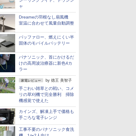
シーリングライト、ドウシシ
ャ
Dreameの羽根なし扇風機
室温に合わせて風量自動調整
バッファロー、燃えにくい半
固体のモバイルバッテリー
パナソニック、首にかけるだ
けの高周波治療器に新色4カ
ラー
by
徳王 美智子
家電レビュー
手ごわい雑草との戦い、コメ
リの草刈機で完全勝利 掃除
機感覚で使えた
カインズ、解凍上手で価格も
手ごろな電子レンジ
工事不要のパナソニック食洗
機 1〜2人向け