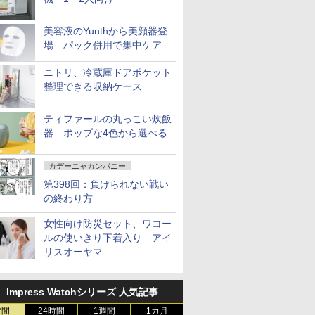
美容液のYunthから美顔器登
場 パック併用で集中ケア
ニトリ、冷蔵庫ドアポケット
整理できる収納ケース
ティファールの丸っこい炊飯
器 ポップな4色から選べる
カデーニャカンパニー
第398回：負けられない戦い
の終わり方
女性向け防災セット、ワコー
ルの使いきり下着入り アイ
リスオーヤマ
Impress Watchシリーズ 人気記事
時間
24時間
1週間
1カ月