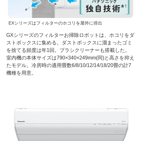
EXシリーズはフィルターのホコリを屋外に排出
GXシリーズのフィルターお掃除ロボットは、ホコリをダ
ストボックスに集める。ダストボックスに溜まったゴミ
を捨てる頻度は年1回。ブラシクリーナーも搭載した。
室内機の本体サイズは790×340×249mm(同)と高さを抑え
たモデル。冷房時の適用畳数6/8/10/12/14/18/20畳の計7
機種を用意。