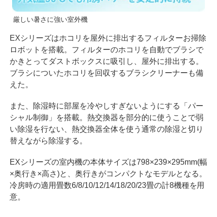
厳しい暑さに強い室外機
EXシリーズはホコリを屋外に排出するフィルターお掃除
ロボットを搭載。フィルターのホコリを自動でブラシで
かきとってダストボックスに吸引し、屋外に排出する。
ブラシについたホコリを回収するブラシクリーナーも備
えた。
また、除湿時に部屋を冷やしすぎないようにする「パー
シャル制御」を搭載。熱交換器を部分的に使うことで弱
い除湿を行ない、熱交換器全体を使う通常の除湿と切り
替えながら除湿する。
EXシリーズの室内機の本体サイズは798×239×295mm(幅
×奥行き×高さ)と、奥行きがコンパクトなモデルとなる。
冷房時の適用畳数6/8/10/12/14/18/20/23畳の計8機種を用
意。