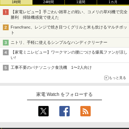
1時間
24時間
1週間
1カ月
【家電レビュー】手ごわい雑草との戦い、コメリの草刈機で完全
勝利 掃除機感覚で使えた
Francfranc、レンジで焼き目つくグリルと米も炊けるマルチポッ
ト
ニトリ、手軽に使えるシンプルなハンディクリーナー
【家電ミニレビュー】ワークマンの腰につける爆風ファンが涼し
い!
工事不要のパナソニック食洗機 1〜2人向け
もっと見る
家電 Watch をフォローする