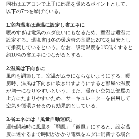
同社はエアコンで上手に部屋を暖めるポイントとして、
以下の7つを挙げている。
1.室内温度は適温に設定し省エネに
暖めすぎは電気のムダ使いにもなるため、室温は適温に
設定する。環境省は冬の暖房時の室温は20℃を目安とし
て推奨しているという。なお、設定温度を1℃低くすると
約10%の省エネにつながるとする。
2.温風は下向きに
風向を調節して、室温がムラにならないようにする。暖
房時、温風は下向きに吹き出すようにすると部屋の温度
が均一になりやすいという。また、暖かい空気は部屋の
上方にたまりやすいため、サーキュレーターを併用して
空気を循環させるのも効果的としている。
3.省エネには「風量自動運転」
運転開始時に風量を「弱風」「微風」にすると、設定温
度に達するまで時間がかかり電気をムダに消費する場合