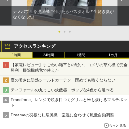
ナノバブルを洗濯機に付けたらバスタオルの生乾き臭が
なくなった!
●
●
●
アクセスランキング
1時間
24時間
1週間
1カ月
【家電レビュー】手ごわい雑草との戦い、コメリの草刈機で完全
勝利 掃除機感覚で使えた
夏の暑さに防熱シールドカーテン 閉めても暗くならない
ティファールの丸っこい炊飯器 ポップな4色から選べる
Francfranc、レンジで焼き目つくグリルと米も炊けるマルチポッ
ト
Dreameの羽根なし扇風機 室温に合わせて風量自動調整
もっと見る