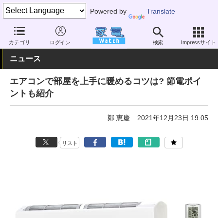
Powered by
Translate
家電 Watch
空調家電
エアコン
カテゴリ
ログイン
検索
Impressサイト
ニュース
エアコンで部屋を上手に暖めるコツは? 節電ポイ
ントも紹介
鄭 恵慶
2021年12月23日 19:05
リスト