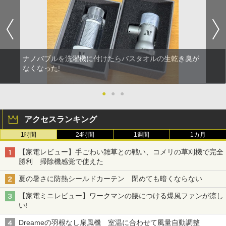
ナノバブルを洗濯機に付けたらバスタオルの生乾き臭が
なくなった!
●
●
●
アクセスランキング
1時間
24時間
1週間
1カ月
【家電レビュー】手ごわい雑草との戦い、コメリの草刈機で完全
勝利 掃除機感覚で使えた
夏の暑さに防熱シールドカーテン 閉めても暗くならない
【家電ミニレビュー】ワークマンの腰につける爆風ファンが涼し
い!
Dreameの羽根なし扇風機 室温に合わせて風量自動調整