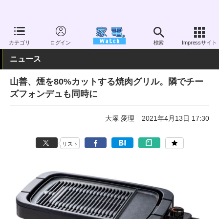
家電 Watch
生活家電
キッチン家電
ホットプレート
カテゴリ
ログイン
検索
Impressサイト
ニュース
山善、煙を80%カットする焼肉グリル。隣でチー
ズフォンデュも同時に
大塚 愛理
2021年4月13日 17:30
リスト