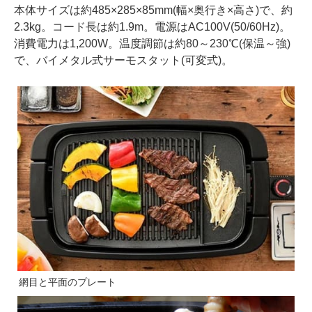
本体サイズは約485×285×85mm(幅×奥行き×高さ)で、約
2.3kg。コード長は約1.9m。電源はAC100V(50/60Hz)。
消費電力は1,200W。温度調節は約80～230℃(保温～強)
で、バイメタル式サーモスタット(可変式)。
網目と平面のプレート