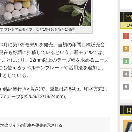
1
プ プレミアムタイプ」など10種類を新たに発売
16年10月に第1弾モデルを発売。当初の年間目標販売台
、現在も好調に推移しているという。新モデルでは、
たことにより、12mm以上のテーブ幅を求めるニーズ
でも使えるラベルテンプレートや活用法を追加し、
すとしている。
mm(幅×奥行き×高さ)で、重量は約640g。印字方式は
(3/5/6/9/12/18/24mm)。
 検索で当サイトの記事を優先表示させる