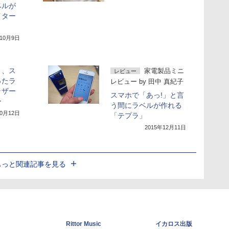
ベルが
イター
年10月9日
く、ス
家電製品ミニ
レビュー
ったラ
レビュー
by
田中 真紀子
ラザー
スマホで「あっ!」と言
ー
う間にラベルが作れる
10月12日
「テプラ」
2015年12月11日
もっと関連記事を見る
Rittor Music
イカロス出版