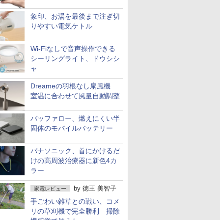
象印、お湯を最後まで注ぎ切
りやすい電気ケトル
Wi-Fiなしで音声操作できる
シーリングライト、ドウシシ
ャ
Dreameの羽根なし扇風機
室温に合わせて風量自動調整
バッファロー、燃えにくい半
固体のモバイルバッテリー
パナソニック、首にかけるだ
けの高周波治療器に新色4カ
ラー
by
徳王 美智子
家電レビュー
手ごわい雑草との戦い、コメ
リの草刈機で完全勝利 掃除