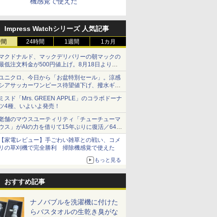
機感覚で使えた
Impress Watchシリーズ 人気記事
時間
24時間
1週間
1カ月
マクドナルド、マックデリバリーの朝マックの
最低注文料金が500円値上げ。8月18日より
1,500円から受付
ユニクロ、今日から「お盆特別セール」。涼感
シアサッカーワンピース待望値下げ、撥水ギア
ショーツは1990円に
ミスド「Mrs. GREEN APPLE」のコラボドーナ
ツ4種、いよいよ発売！
老舗のマウスユーティリティ「チューチューマ
ウス」がAIの力を借りて15年ぶりに復活／64bit
化、Windows 10/11、「Chrome」も走り回
【家電レビュー】手ごわい雑草との戦い、コメ
る。復活記念で2026年末まで500円
リの草刈機で完全勝利 掃除機感覚で使えた
もっと見る
おすすめ記事
ナノバブルを洗濯機に付けた
らバスタオルの生乾き臭がな