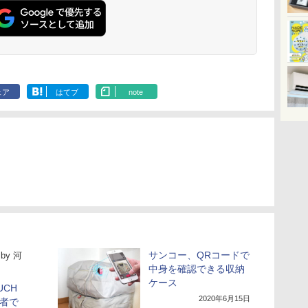
ェア
はてブ
note
サンコー、QRコードで
by
河
中身を確認できる収納
ケース
UCH
2020年6月15日
心者で