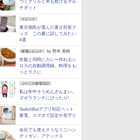
つくグリルと米も炊けるマル
チポット
トピック
東京都民が選んだ暑さ対策グ
ッズ この夏に試してみたい
4選
by
野本 美樹
家電レビュー
炊飯と同時にカレー作れるシ
ロカの自動調理鍋、料理をも
っとラクに
ぷーこの家電日記
私は年中そうめんざんまい。
ズボラランチにぴったり!
SwitchBotアプリ対応ペット
家電、スマホで設定や見守り
会社でも使えそうなミニハン
ディガン、アテックス