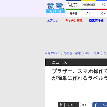
エアコン
キッチン家電
空気清浄機
炊飯器
ロボット掃除機
暖房器具
業界動向
【家電大賞2019】
【e-bi
家電 Watch
その他・家電
時計・文具
文
ニュース
ブラザー、スマホ操作
が簡単に作れるラベル
ポスト
リスト
シ