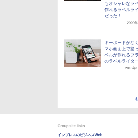
もオシャレなラ
作れるラベルラ
だった！
2020
キーボードがな
マホ画面上で凝
ベルが作れるブ
のラベルライタ
2016年
Group site links
インプレスのビジネスWeb