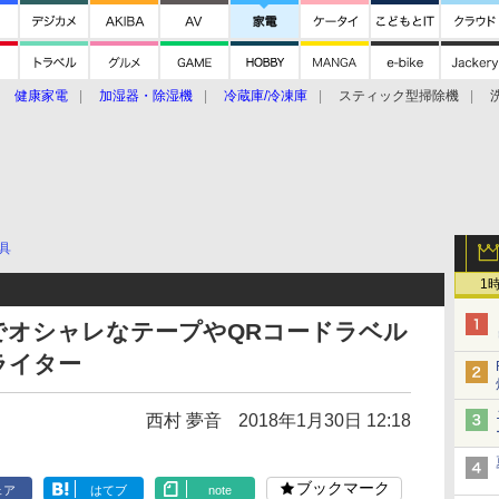
健康家電
加湿器・除湿機
冷蔵庫/冷凍庫
スティック型掃除機
扇風機
オーブン・電子レンジ
スマートハウス
掃除機
家事家電
ke大賞2019】
CES 2020
具
1
でオシャレなテープやQRコードラベル
ライター
西村 夢音
2018年1月30日 12:18
ブックマーク
ェア
はてブ
note