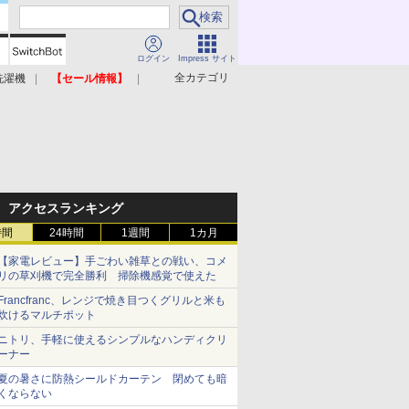
ログイン
Impress サイト
全カテゴリ
洗濯機
【セール情報】
照明器具
美容家電
アクセスランキング
時間
24時間
1週間
1カ月
【家電レビュー】手ごわい雑草との戦い、コメ
リの草刈機で完全勝利 掃除機感覚で使えた
Francfranc、レンジで焼き目つくグリルと米も
炊けるマルチポット
ニトリ、手軽に使えるシンプルなハンディクリ
ーナー
夏の暑さに防熱シールドカーテン 閉めても暗
くならない