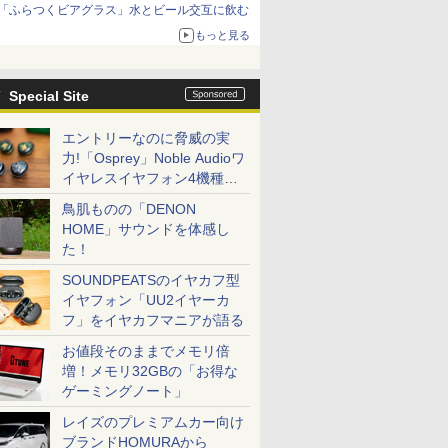
「ふらつくビアグラス」水とビール交互に飲む
もっと見る
Special Site
エントリーなのに脅威の実
力!「Osprey」Noble Audioワ
イヤレスイヤフォン4機種を
一気に聴く
鳥肌ものの「DENON
HOME」サウンドを体感し
た！
SOUNDPEATSのイヤカフ型
イヤフォン「UU2イヤーカ
フ」をイヤカフマニアが語る
お値段そのままでメモリ倍
増！メモリ32GBの「お得な
ゲーミングノート」
レイズのプレミアムカー向け
ブランドHOMURAから