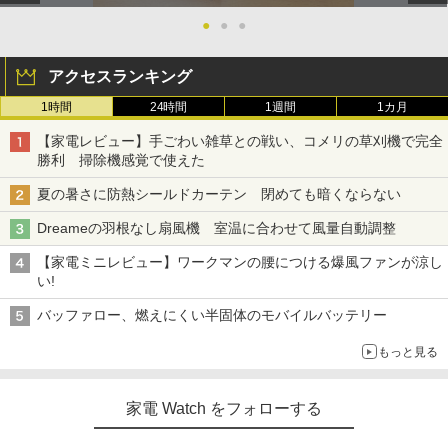
●
●
●
アクセスランキング
1時間
24時間
1週間
1カ月
【家電レビュー】手ごわい雑草との戦い、コメリの草刈機で完全
勝利 掃除機感覚で使えた
夏の暑さに防熱シールドカーテン 閉めても暗くならない
Dreameの羽根なし扇風機 室温に合わせて風量自動調整
【家電ミニレビュー】ワークマンの腰につける爆風ファンが涼し
い!
バッファロー、燃えにくい半固体のモバイルバッテリー
もっと見る
家電 Watch をフォローする