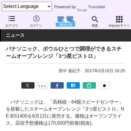
Powered by
Translate
家電 Watch
生活家電
オーブン・電子レンジ
オーブンレンジ
カテゴリ
ログイン
検索
Impressサイト
ニュース
パナソニック、ボウルひとつで調理ができるスチ
ームオーブンレンジ「3つ星ビストロ」
田中 真紀子
2017年3月16日 16:25
リスト
パナソニックは、「高精細・64眼スピードセンサー」
を搭載したスチームオーブンレンジ「3つ星ビストロ」N
E-BS1400を6月1日に発売する。価格はオープンプライ
ス。店頭予想価格は170,000円前後(税抜)。