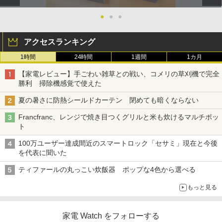
●
●
●
アクセスランキング
1時間
24時間
1週間
1カ月
【家電レビュー】手ごわい雑草との戦い、コメリの草刈機で完全
勝利 掃除機感覚で使えた
夏の暑さに防熱シールドカーテン 閉めても暗くならない
Francfranc、レンジで焼き目つくグリルと米も炊けるマルチポッ
ト
100万ユーザー達成間近のスマートロック「セサミ」現在と今後
を代表に聞いた
ティファールの丸っこい炊飯器 ポップな4色から選べる
もっと見る
家電 Watch をフォローする