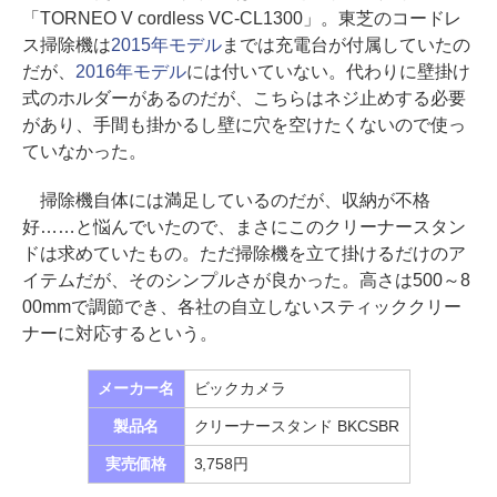
「TORNEO V cordless VC-CL1300」。東芝のコードレ
ス掃除機は
2015年モデル
までは充電台が付属していたの
だが、
2016年モデル
には付いていない。代わりに壁掛け
式のホルダーがあるのだが、こちらはネジ止めする必要
があり、手間も掛かるし壁に穴を空けたくないので使っ
ていなかった。
掃除機自体には満足しているのだが、収納が不格
好……と悩んでいたので、まさにこのクリーナースタン
ドは求めていたもの。ただ掃除機を立て掛けるだけのア
イテムだが、そのシンプルさが良かった。高さは500～8
00mmで調節でき、各社の自立しないスティッククリー
ナーに対応するという。
メーカー名
ビックカメラ
製品名
クリーナースタンド BKCSBR
実売価格
3,758円