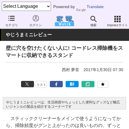
Powered by
Translate
家電 Watch
生活家電
掃除機
その他
カテゴリ
ログイン
検索
Impressサイト
やじうまミニレビュー
壁に穴を空けたくない人に! コードレス掃除機をス
マートに収納できるスタンド
西村 夢音
2017年1月30日 07:30
リスト
やじうまミニレビューは、生活雑貨やちょっとした便利なグッズなど幅広
いジャンルの製品を紹介するコーナーです
スティッククリーナーをメインで使うようになってか
ら、掃除頻度がグンと上がったのは良いものの、ずっと