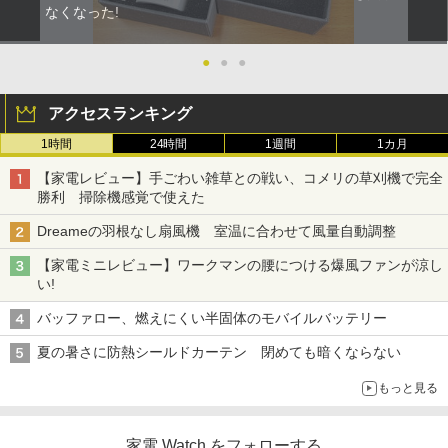
なくなった!
●
●
●
アクセスランキング
1時間
24時間
1週間
1カ月
【家電レビュー】手ごわい雑草との戦い、コメリの草刈機で完全
勝利 掃除機感覚で使えた
Dreameの羽根なし扇風機 室温に合わせて風量自動調整
【家電ミニレビュー】ワークマンの腰につける爆風ファンが涼し
い!
バッファロー、燃えにくい半固体のモバイルバッテリー
夏の暑さに防熱シールドカーテン 閉めても暗くならない
もっと見る
家電 Watch をフォローする