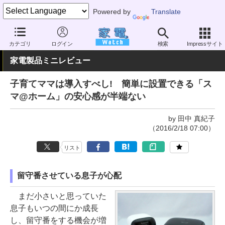
Powered by
Translate
家電 Watch
その他・家電
防犯・防災用品
カテゴリ
ログイン
検索
Impressサイト
家電製品ミニレビュー
子育てママは導入すべし! 簡単に設置できる「ス
マ@ホーム」の安心感が半端ない
by 田中 真紀子
（2016/2/18 07:00）
リスト
留守番させている息子が心配
まだ小さいと思っていた
息子もいつの間にか成長
し、留守番をする機会が増