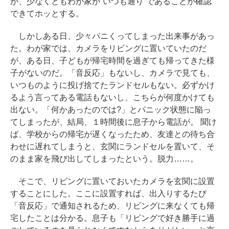
が、少なくともわが家が“いつも通り”であることが確認
できてホッとする。
しかしある日、少々パニくってしまった出来事があっ
た。わが家では、カメラをリビングに置いていたのだ
が、ある日、子どもが帰宅時間を過ぎても帰ってきた様
子がないのだ。「音反応」もないし、カメラで見ても、
いつものように投げ捨てたランドセルもない。必ずかけ
るよう言ってある電話もないし、こちらが何度かけても
出ない。「何かあったのでは?」とパニック状態に陥っ
てしまったが、結局、１時間後に息子から電話が。 聞け
ば、学校からの帰宅が遅くなったため、友達との待ち合
わせに遅れてしまうと、玄関にランドセルを置いて、そ
のまま家を飛び出してしまったという。脱力……。
そこで、リビングに置いておいたカメラを玄関に設置
することにした。ここに設置すれば、出入りするたび
「音反応」で通知されるため、リビングに来なくても帰
宅したことは分かる。息子も「リビングで好き勝手に過