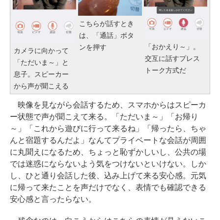
こちらが話すとき
は、「通話」ボタ
「おかえり～」。
ンを押す
カメラに向かって
交互に話すプレス
「ただいま～」と
トーク方式だ
息子。スピーカー
から声が聞こえる
映像を見ながら会話するため、スマホからはスピーカ
ー状態で声が聞こえて来る。「ただいま～」「お帰り
～」「これから遊びに行って来るね」「帰ったら、ちゃ
んと宿題するんだよ」なんてプライベートな会話が周囲
に丸聞えになるため、ちょっと恥ずかしいし、公共の場
では迷惑にならないよう気をつけないといけない。しか
し、ひと通り会話した後、込み上げて来る安心感。元気
に帰って来たことを声だけでなく、表情でも確認できる
安心感と言ったらない。