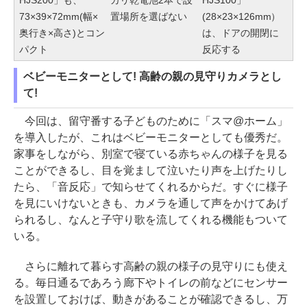
73×39×72mm(幅×
置場所を選ばない
(28×23×126mm）
奥行き×高さ)とコン
は、ドアの開閉に
パクト
反応する
ベビーモニターとして! 高齢の親の見守りカメラとし
て!
今回は、留守番する子どものために「スマ@ホーム」
を導入したが、これはベビーモニターとしても優秀だ。
家事をしながら、別室で寝ている赤ちゃんの様子を見る
ことができるし、目を覚まして泣いたり声を上げたりし
たら、「音反応」で知らせてくれるからだ。すぐに様子
を見にいけないときも、カメラを通して声をかけてあげ
られるし、なんと子守り歌を流してくれる機能もついて
いる。
さらに離れて暮らす高齢の親の様子の見守りにも使え
る。毎日通るであろう廊下やトイレの前などにセンサー
を設置しておけば、動きがあることが確認できるし、万