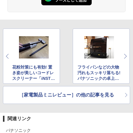
花粉対策にも有効! 置
フライパンなどの大物
き姿が美しいコードレ
汚れもスッキリ落ちる!
スクリーナー「iNSTIC
パナソニックの卓上食
K」
器洗い乾燥機
［家電製品ミニレビュー］の他の記事を見る
関連リンク
パナソニック