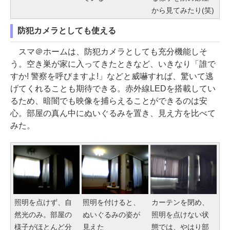
から見てみたり(笑)
防犯カメラとしても使える
スマ＠ホームは、防犯カメラとしても充分機能しそ
う。空き巣が家に入ってきたときなど、いきなり「誰で
すか! 警察を呼びますよ!」などと威嚇すれば、驚いて逃
げてくれることも期待できる。赤外線LEDを搭載してい
るため、暗闇でも映像を捕らえることができるのは安
心。部屋の真ん中にぬいぐるみを置き、見え方を比べて
みた。
照明を点けず、自
照明を付けると、
カーテンを閉め、
然光のみ。部屋の
ぬいぐるみの姿が
照明を点けない状
様子がほとんど分
見えた
態では、やはり部