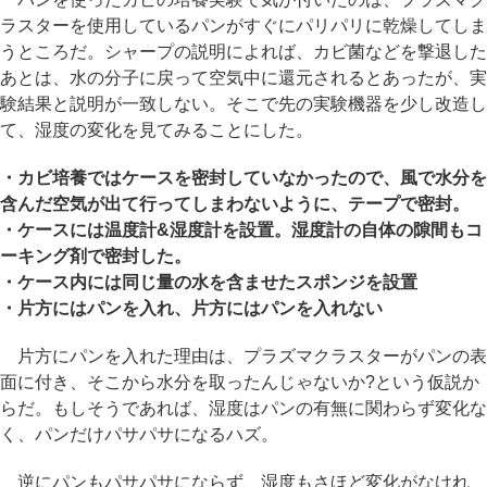
ラスターを使用しているパンがすぐにパリパリに乾燥してしま
うところだ。シャープの説明によれば、カビ菌などを撃退した
あとは、水の分子に戻って空気中に還元されるとあったが、実
験結果と説明が一致しない。そこで先の実験機器を少し改造し
て、湿度の変化を見てみることにした。
・カビ培養ではケースを密封していなかったので、風で水分を
含んだ空気が出て行ってしまわないように、テープで密封。
・ケースには温度計&湿度計を設置。湿度計の自体の隙間もコ
ーキング剤で密封した。
・ケース内には同じ量の水を含ませたスポンジを設置
・片方にはパンを入れ、片方にはパンを入れない
片方にパンを入れた理由は、プラズマクラスターがパンの表
面に付き、そこから水分を取ったんじゃないか?という仮説か
らだ。もしそうであれば、湿度はパンの有無に関わらず変化な
く、パンだけパサパサになるハズ。
逆にパンもパサパサにならず、湿度もさほど変化がなけれ