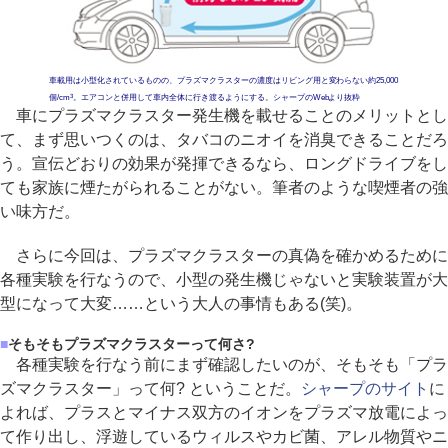
車載用は小型化されているものの、プラズマクラスターの濃度はリビング用と変わらない約25,000
3
個/cm
。エアコンと併用して車内全体に行き渡るようにする。シャープのWebより抜粋
車にプラズマクラスター発生機を載せることのメリットとし
て、まず思いつくのは、タバコのニオイを消臭できることだろ
う。宣伝どおりの効果が発揮できるなら、ロングドライブをし
ても家族に煙たがられることがない。筆者のような喫煙者の強
い味方だ。
さらに今回は、プラズマクラスターの真偽を確かめるために
各種実験を行なうので、小型の発生機じゃないと実験装置が大
型になって大変……という大人の事情もある(笑)。
■
そもそもプラズマクラスターって何さ?
各種実験を行なう前にまず確認したいのが、そもそも「プラ
ズマクラスター」って何? ということだ。
シャープのサイト
に
よれば、プラスとマイナス双方のイオンをプラズマ放電によっ
て作り出し、浮遊しているウィルスやカビ菌、アレル物質やニ