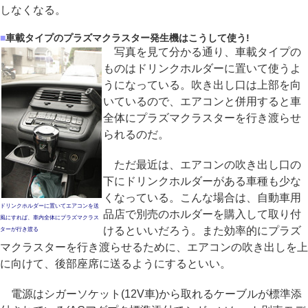
しなくなる。
■
車載タイプのプラズマクラスター発生機はこうして使う!
写真を見て分かる通り、車載タイプの
ものはドリンクホルダーに置いて使うよ
うになっている。吹き出し口は上部を向
いているので、エアコンと併用すると車
全体にプラズマクラスターを行き渡らせ
られるのだ。
ただ最近は、エアコンの吹き出し口の
下にドリンクホルダーがある車種も少な
くなっている。こんな場合は、自動車用
ドリンクホルダーに置いてエアコンを送
品店で別売のホルダーを購入して取り付
風にすれば、車内全体にプラズマクラス
けるといいだろう。また効率的にプラズ
ターが行き渡る
マクラスターを行き渡らせるために、エアコンの吹き出しを上
に向けて、後部座席に送るようにするといい。
電源はシガーソケット(12V車)から取れるケーブルが標準添