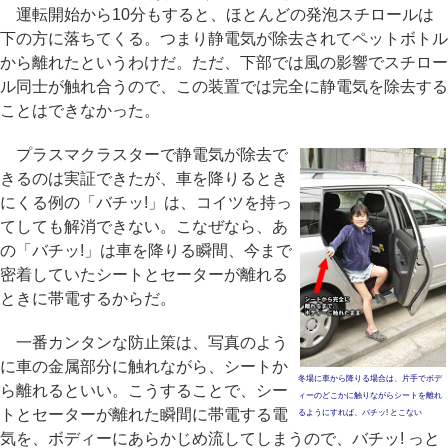
運転開始から10分もすると、ほとんどの発泡スチロールは
下の方に落ちてくる。つまり静電気が除去されてペットボトル
から離れたというわけだ。ただ、下部では風の影響でスチロー
ル同士が触れ合うので、この装置では完全に静電気を除去する
ことはできなかった。
プラスマクラスターで静電気が除去で
きるのは実証できたが、車を降りるとき
にくる例の「バチッ!」は、コイツを持っ
てしても解消できない。こなぜなら、あ
の「バチッ!」は車を降りる瞬間、今まで
密着していたシートとセーターが離れる
ときに帯電するからだ。
一番カンタンな防止策は、写真のよう
に車の金属部分に触れながら、シートか
冬場に車から降りる場合は、片手でボデ
ら離れるといい。こうすることで、シー
ィーのどこかに触りながらシートを離れ
トとセーターが離れた瞬間に帯電する電
るようにすれば、バチッ! とこない
気を、ボディーにあらかじめ流してしまうので、バチッ! っと