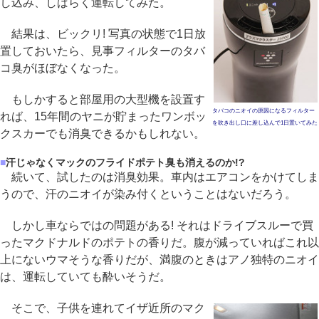
し込み、しばらく運転してみた。
結果は、ビックリ! 写真の状態で1日放
置しておいたら、見事フィルターのタバ
コ臭がほぼなくなった。
もしかすると部屋用の大型機を設置す
タバコのニオイの原因になるフィルター
れば、15年間のヤニが貯まったワンボッ
を吹き出し口に差し込んで1日置いてみた
クスカーでも消臭できるかもしれない。
■
汗じゃなくマックのフライドポテト臭も消えるのか!?
続いて、試したのは消臭効果。車内はエアコンをかけてしま
うので、汗のニオイが染み付くということはないだろう。
しかし車ならではの問題がある! それはドライブスルーで買
ったマクドナルドのポテトの香りだ。腹が減っていればこれ以
上にないウマそうな香りだが、満腹のときはアノ独特のニオイ
は、運転していても酔いそうだ。
そこで、子供を連れてイザ近所のマク