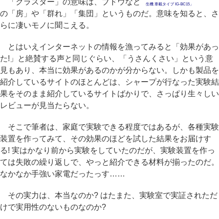
「クラスター」の意味は、ブドウなど
生機 車載タイプ IG-BC15」
の「房」や「群れ」「集団」というものだ。意味を知ると、さ
らに凄いモノに聞こえる。
とはいえインターネットの情報を漁ってみると「効果があっ
た!」と絶賛する声と同じぐらい、「うさんくさい」という意
見もあり、本当に効果があるのかが分からない。しかも製品を
紹介しているサイトのほとんどは、シャープが行なった実験結
果をそのまま紹介しているサイトばかりで、さっぱり生々しい
レビューが見当たらない。
そこで筆者は、家庭で実験できる程度ではあるが、各種実験
装置を作ってみて、その効果のほどを試した結果をお届けす
る! 実はかなり前から実験をしていたのだが、実験装置を作っ
ては失敗の繰り返しで、やっと紹介できる材料が揃ったのだ。
なかなか手強い家電だったっす……
その実力は、本当なのか? はたまた、実験室で実証されただ
けで実用性のないものなのか?