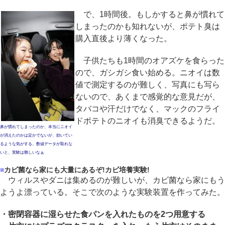
で、1時間後。もしかすると鼻が慣れて
しまったのかも知れないが、ポテト臭は
購入直後より薄くなった。
子供たちも1時間のオアズケを食らった
ので、ガシガシ食い始める。ニオイは数
値で測定するのが難しく、写真にも写ら
ないので、あくまで感覚的な意見だが、
タバコや汗だけでなく、マックのフライ
ドポテトのニオイも消臭できるようだ。
鼻が慣れてしまったのか、本当にニオイ
が消えたのかは定かでないが、効いてい
るような気がする。数値データが取れな
いと、実験は難しいなぁ
■
カビ菌なら家にも大量にあるぞ!カビ培養実験!
ウィルスやダニは集めるのが難しいが、カビ菌なら家にもう
ようよ漂っている。そこで次のような実験装置を作ってみた。
・密閉容器に湿らせた食パンを入れたものを2つ用意する