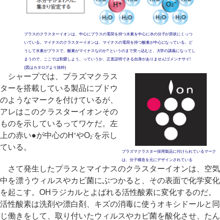
プラスのクラスターイオンは、中心にプラスの電荷を持つ水素を中心に水の分子が房状にくっつ
いている。マイナスのクラスターイオンは、マイナスの電荷を持つ酸素が中心になっている。ど
うして水素がプラスで、酸素がマイナスなのか? というのまで突っ込むと、大学の講義になってし
まうので、ここでは割愛しよう。っていうか、正直説明できる自身がありません!ゴメンナサイ!
(図はカタログより抜粋)
シャープでは、プラズマクラス
ターを搭載している製品にブドウ
のようなマークを付けているが、
アレはこのクラスターイオンその
ものを示しているってワケだ。左
上の赤い●が中心のH
やO
を示し
+
-
2
ている。
プラズマクラスター採用製品に付けられているマーク
は、分子構造を元にデザインされている
さて発生したプラスとマイナスのクラスターイオンは、空気
中を漂うウィルスやカビ菌にぶつかると、その表面で化学変化
を起こす。OHラジカルとよばれる活性酸素に変化するのだ。
活性酸素は洗剤や漂白剤、キズの消毒に使うオキシドールと同
じ働きをして、取り付いたウィルスやカビ菌を酸化させ、たん