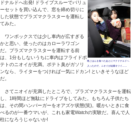
ドナルドへ出発! ドライブスルーでバリュ
ーセットを買い込んで、窓を締め切りに
した状態でプラズマクラスターを運転し
てみた。
ワンボックスでは少し車内が広すぎる
かと思い、使ったのはカローラワゴン
だ。プラズマクラスターを運転する前
は、1分もしないうちに車内はフライドポ
晩ごはんを食べたあとにマクドナルドへ
テトのニオイが充満。ポテト臭がガソリ
入ったので、ニオイが結構キツイ……
ンなら、ライターをつければ一気にドカン! といきそうなほど
だ。
さてニオイが充満したところで、プラズマクラスターを運転
し、1時間ほど無駄にドライブをしてみた。もちろん子供たち
は、その間ハンバーガーをオアズケ状態(笑)。暖かいときに食
べるのが一番ウマいが、これも家電Watchの実験だ。喜んで人
柱になろうじゃないか!