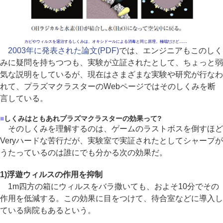
カビやウィルスを退治するしくみは、オキシドールによる消毒と同じ原理。極端だけど……
2003年に発表された論文(PDF)
では、エンジニアもこのしく
みに疑問を持ちつつも、実験が立証されたとして、ちょっと弱
気な説明をしているが、現在はさまざまな実験や研究が行なわ
れて、プラズマクラスターのWebページではそのしくみを断
言している。
■
しくみはともあれプラズマクラスターの効果って?
そのしくみを理解するのは、ゲームのラストボスを倒すほど
Veryハードな苦行だが、実験室で実証されたとしてシャープが
うたっているのは誰にでも分かる次の効果だ。
1)浮遊ウィルスの作用を抑制
1m四方の箱にウィルスをバラ撒いても、およそ10分でその
作用を低減する。この効果に目をつけて、待合室などに導入し
ている病院もあるという。