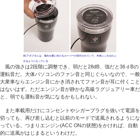
ACアダプタには、風向を横に向けるルーバーが添付されていて、本体にこれをかぶ
せるようになっている
風の強さは2段階に調整でき、弱だと28dB、強だと36ｄBの
運転音だ。大体パソコンのファン音と同じぐらいなので、一般
大衆車ならエンジン音にかき消されてファン音が耳に付くこと
はないはず。ただエンジン音が静かな高級ラグジュアリー車だ
と、弱でも運転音が気になるかもしれない。
また車載用だけにコンセントやシガープラグを抜いて電源を
切っても、再び差し込むと以前のモードで送風されるようにな
っている。つまりエンジン(ACC ONの状態)をかければ、自動
的に送風がはじまるというわけだ。