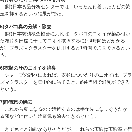
(財)日本食品分析センターでは、いったん付着したカビの繁
殖を抑えるという結果がでた。
5)タバコ臭の分解・除去
(財)日本紡績検査協会によれば、タバコのニオイが染み付い
た布片を部屋に干してニオイ抜きするには4時間ほどかかる
が、プラズマクラスターを併用すると1時間で消臭できるとい
う。
6)衣類の汗のニオイを消臭
シャープの調べによれば、衣類についた汗のニオイは、プラ
ズマクラスターを集中的に当てると、約4時間で消臭ができる
という。
7)静電気の除去
これから夏になるので活躍するのは半年先になりそうだが、
衣類などに付いた静電気も除去できるという。
さて色々と効能がありそうだが、これらの実験は実験室で行