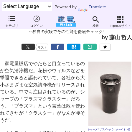
Powered by
Translate
家電製品ミニレビュー
カテゴリ
ログイン
検索
Impressサイト
シャープ「プラズマクラスターイオン発生機 車載タイプ IG-BC15」
～独自の実験でその性能を徹底チェック!
by 藤山 哲人
リスト
家電量販店でやたらと目立っているの
が空気清浄機だ。花粉やウィルスなどを
撃退できると謳われていて、各社から大
小さまざまな空気清浄機がリリースされ
ている。中でも注目されているのが、シ
ャープの「プラズマクラスター」だろ
う。「プラズマ」という言葉は散々使わ
れてきたが「クラスター」がなんか凄そ
うだ。
シャープ「プラズマクラスターイオン発