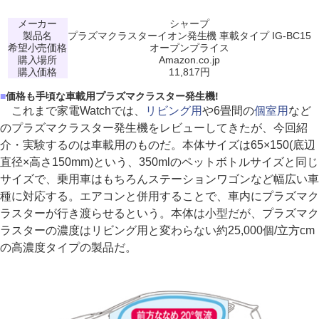
メーカー
シャープ
製品名
プラズマクラスターイオン発生機 車載タイプ IG-BC15
希望小売価格
オープンプライス
購入場所
Amazon.co.jp
購入価格
11,817円
■
価格も手頃な車載用プラズマクラスター発生機!
これまで家電Watchでは、
リビング用
や6畳間の
個室用
など
のプラズマクラスター発生機をレビューしてきたが、今回紹
介・実験するのは車載用のものだ。本体サイズは65×150(底辺
直径×高さ150mm)という、350mlのペットボトルサイズと同じ
サイズで、乗用車はもちろんステーションワゴンなど幅広い車
種に対応する。エアコンと併用することで、車内にプラズマク
ラスターが行き渡らせるという。本体は小型だが、プラズマク
ラスターの濃度はリビング用と変わらない約25,000個/立方cm
の高濃度タイプの製品だ。