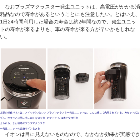
なおプラズマクラスター発生ユニットは、高電圧がかかる消
耗品なので寿命があるということにも注意したい。とはいえ、
1日24時間利用した場合の寿命は約2年間なので、発生ユニッ
トの寿命が来るよりも、車の寿命が来る方が早いかもしれな
い。
上部の操作パネルは、スイッチ1つとシン
プラズマクラスター発生ユニットは、こんな感じで内蔵されている。カセット式な
プル。押すごとに弱→強→OFFを切り替
のでドライバ1本で交換可能
えられる。また後述のプラズマクラスタ
ー発生ユニットの交換サインもある
イオンは目に見えないものなので、なかなか効果が実感でき