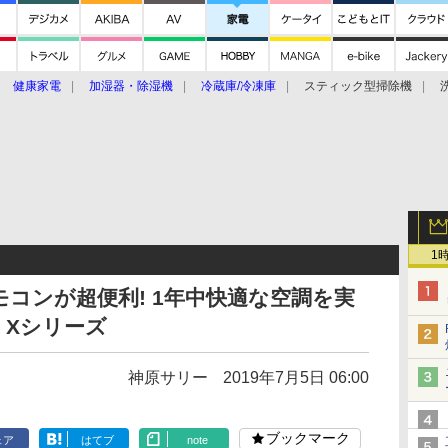
健康家電
加湿器・除湿機
冷蔵庫/冷凍庫
スティック型掃除機
扇風機
オーブン・電子レンジ
スマートハウス
掃除機
家事家電
ke大賞2019】
CES 2020
1
コンが超便利! 1年中快適な空調を実
」Xシリーズ
神原サリー
2019年7月5日 06:00
ブックマーク
ェア
はてブ
note