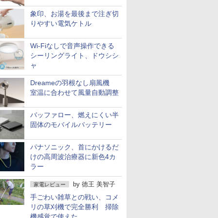
象印、お湯を最後まで注ぎ切
りやすい電気ケトル
Wi-Fiなしで音声操作できる
シーリングライト、ドウシシ
ャ
Dreameの羽根なし扇風機
室温に合わせて風量自動調整
バッファロー、燃えにくい半
固体のモバイルバッテリー
パナソニック、首にかけるだ
けの高周波治療器に新色4カ
ラー
by
徳王 美智子
家電レビュー
手ごわい雑草との戦い、コメ
リの草刈機で完全勝利 掃除
機感覚で使えた