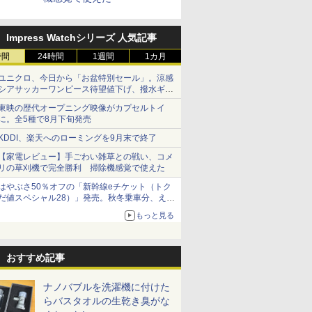
Impress Watchシリーズ 人気記事
時間
24時間
1週間
1カ月
ユニクロ、今日から「お盆特別セール」。涼感
シアサッカーワンピース待望値下げ、撥水ギア
ショーツは1990円に
東映の歴代オープニング映像がカプセルトイ
に。全5種で8月下旬発売
KDDI、楽天へのローミングを9月末で終了
【家電レビュー】手ごわい雑草との戦い、コメ
リの草刈機で完全勝利 掃除機感覚で使えた
はやぶさ50％オフの「新幹線eチケット（トク
だ値スペシャル28）」発売。秋冬乗車分、えき
ねっと限定
もっと見る
おすすめ記事
ナノバブルを洗濯機に付けた
らバスタオルの生乾き臭がな