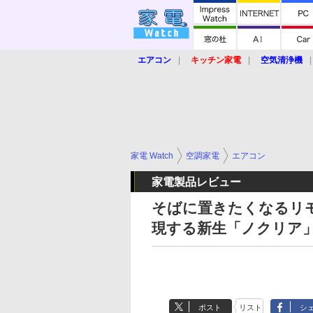
エアコン
キッチン家電
空気清浄機
炊飯器
ロボット掃除機
暖房器具
業界動向
【家電大賞2019】
【e-bi
家電 Watch
空調家電
エアコン
家電製品レビュー
そばに置きたくなるリモ
現する新生「ノクリア
ポスト
リスト
シ