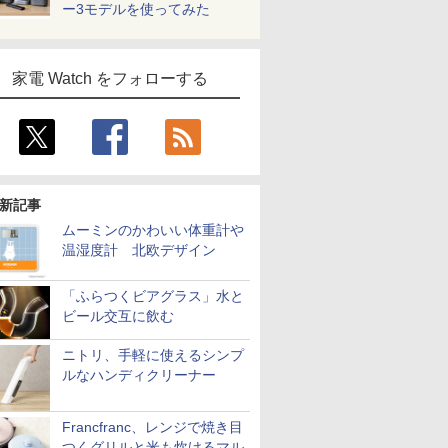
ー3モデルを使ってみた
家電 Watch をフォローする
新記事
ムーミンのかわいい体重計や
温湿度計 北欧デザイン
「ふらつくビアグラス」水と
ビール交互に飲む
ニトリ、手軽に使えるシンプ
ルなハンディクリーナー
Francfranc、レンジで焼き目
つくグリルと米も炊けるマル