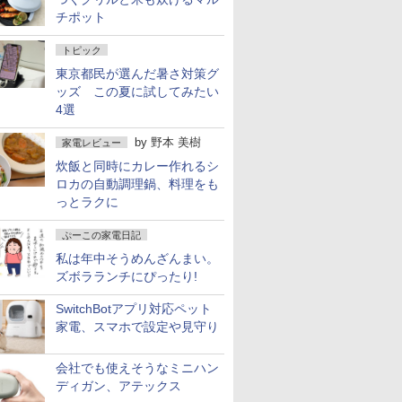
チポット
トピック
東京都民が選んだ暑さ対策グ
ッズ この夏に試してみたい
4選
by
野本 美樹
家電レビュー
炊飯と同時にカレー作れるシ
ロカの自動調理鍋、料理をも
っとラクに
ぷーこの家電日記
私は年中そうめんざんまい。
ズボラランチにぴったり!
SwitchBotアプリ対応ペット
家電、スマホで設定や見守り
会社でも使えそうなミニハン
ディガン、アテックス