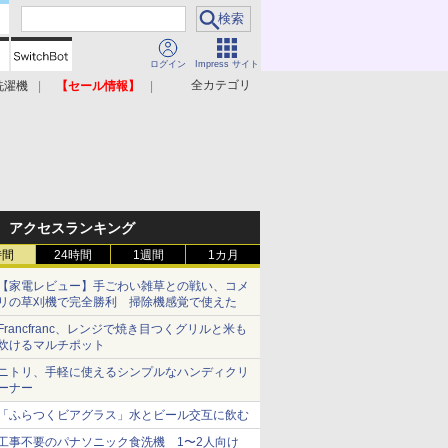
ログイン
Impress サイト
全カテゴリ
洗濯機
【セール情報】
照明器具
美容家電
アクセスランキング
時間
24時間
1週間
1カ月
【家電レビュー】手ごわい雑草との戦い、コメ
リの草刈機で完全勝利 掃除機感覚で使えた
Francfranc、レンジで焼き目つくグリルと米も
炊けるマルチポット
ニトリ、手軽に使えるシンプルなハンディクリ
ーナー
「ふらつくビアグラス」水とビール交互に飲む
工事不要のパナソニック食洗機 1〜2人向け