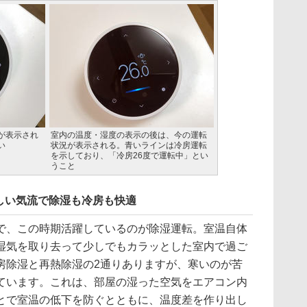
が表示され
室内の温度・湿度の表示の後は、今の運転
い
状況が表示される。青いラインは冷房運転
を示しており、「冷房26度で運転中」とい
うこと
しい気流で除湿も冷房も快適
、この時期活躍しているのが除湿運転。室温自体
湿気を取り去って少しでもカラッとした室内で過ご
房除湿と再熱除湿の2通りありますが、寒いのが苦
ています。これは、部屋の湿った空気をエアコン内
とで室温の低下を防ぐとともに、温度差を作り出し