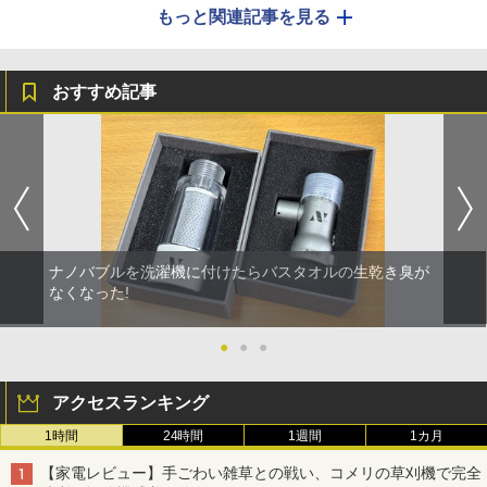
もっと関連記事を見る
おすすめ記事
ナノバブルを洗濯機に付けたらバスタオルの生乾き臭が
なくなった!
●
●
●
アクセスランキング
1時間
24時間
1週間
1カ月
【家電レビュー】手ごわい雑草との戦い、コメリの草刈機で完全