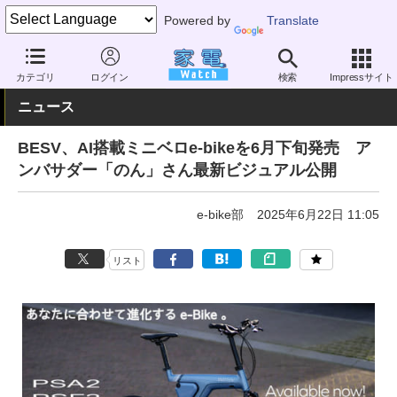
Powered by
Translate
家電 Watch
その他・家電
アウトドア
電動自転車
カテゴリ
ログイン
検索
Impressサイト
ニュース
BESV、AI搭載ミニベロe-bikeを6月下旬発売 ア
ンバサダー「のん」さん最新ビジュアル公開
e-bike部
2025年6月22日 11:05
リスト