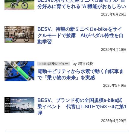
BESVの折りたたみミニベロ新モデル"自
分好みに育てられる"AI機能がおもしろい
2025年6月26日
BESV、待望の新ミニベロe-bikeをサイ
クルモードで披露 AIがペダル特性を自
動学習
2025年4月16日
by
増谷茂樹
e-bike試乗レビュー
電動モビリティから水素で動く自転車ま
で「乗り物の未来」を実感
2025年5月9日
BESV、ブランド初の全国規模e-bike試
乗イベント 代官山T-SITEで5/3～4に第1
弾
2025年4月29日