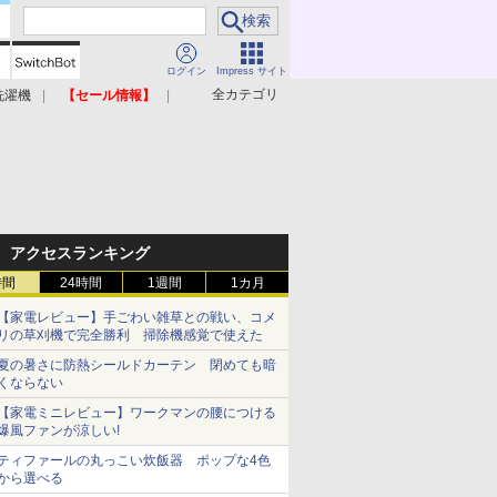
ログイン
Impress サイト
全カテゴリ
洗濯機
【セール情報】
照明器具
美容家電
アクセスランキング
時間
24時間
1週間
1カ月
【家電レビュー】手ごわい雑草との戦い、コメ
リの草刈機で完全勝利 掃除機感覚で使えた
夏の暑さに防熱シールドカーテン 閉めても暗
くならない
【家電ミニレビュー】ワークマンの腰につける
爆風ファンが涼しい!
ティファールの丸っこい炊飯器 ポップな4色
から選べる