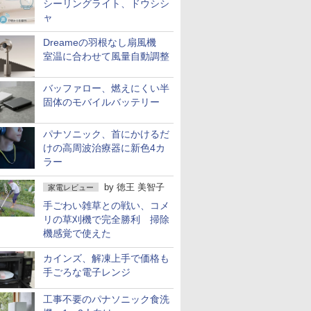
シーリングライト、ドウシシ
ャ
Dreameの羽根なし扇風機
室温に合わせて風量自動調整
バッファロー、燃えにくい半
固体のモバイルバッテリー
パナソニック、首にかけるだ
けの高周波治療器に新色4カ
ラー
by
徳王 美智子
家電レビュー
手ごわい雑草との戦い、コメ
リの草刈機で完全勝利 掃除
機感覚で使えた
カインズ、解凍上手で価格も
手ごろな電子レンジ
工事不要のパナソニック食洗