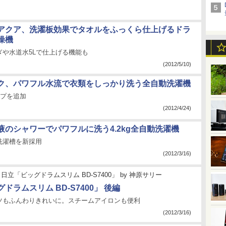
アクア、洗濯板効果でタオルをふっくら仕上げるドラ
燥機
ぎや水道水5Lで仕上げる機能も
(2012/5/10)
ク、パワフル水流で衣類をしっかり洗う全自動洗濯機
イプを追加
(2012/4/24)
液のシャワーでパワフルに洗う4.2kg全自動洗濯機
洗濯槽を新採用
(2012/3/16)
日立「ビッグドラムスリム BD-S7400」
by
神原サリー
ドラムスリム BD-S7400」 後編
ツもふんわりきれいに。スチームアイロンも便利
(2012/3/16)