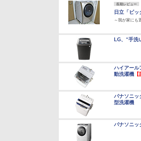
長期レビュー
日立「ビッグ
～我が家にも置
LG、“手
ハイアール
動洗濯機
【
パナソニッ
型洗濯機
パナソニッ