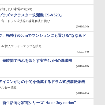
が知りたい家電の新技術
ラズマクラスター洗濯機 ES-V520」
、音…ドラム式洗乾の課題解決に挑む
(2011/3/30)
ク、幅/奥行60cmでマンションにも置ける“ななめド
トール”投入でラインナップを拡充
(2011/3/4)
、短時間で汚れを落とす実売4万円の洗濯機
(2011/2/28)
アイロンがけの手間を低減するドラム式洗濯乾燥機
ラスター搭載
(2011/2/25)
生活向け家電シリーズ“Haier Joy series”