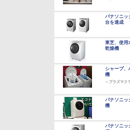
パナソニッ
台を達成
東芝、使用
乾燥機
シャープ、
機
～プラズマク
パナソニッ
機
パナソニッ