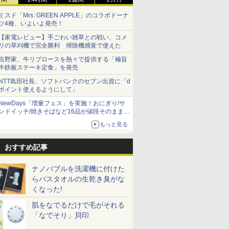
ミスド「Mrs. GREEN APPLE」のコラボドーナ
ツ4種、いよいよ発売！
【家電レビュー】手ごわい雑草との戦い、コメ
リの草刈機で完全勝利 掃除機感覚で使えた
吉野家、牛リブロースを熱々で提供する「極旨
牛鉄板ステーキ定食」を発売
NTT島田社長、ソフトバンクのセブン出資に「d
ポイント使えるようにして」
NewDays「増量フェス」を実施！おにぎり/サ
ンドイッチ/焼きそばなど16品が値段そのままで
ボリュームアップ
もっと見る
おすすめ記事
ナノバブルを洗濯機に付けた
らバスタオルの生乾き臭がな
くなった!
肌をなでるだけで毛がそれる
「なでそり」貝印