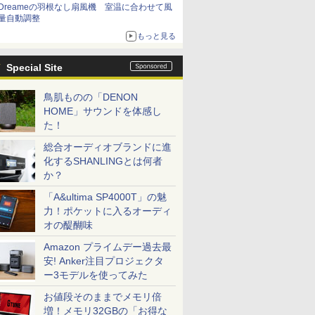
Dreameの羽根なし扇風機 室温に合わせて風
量自動調整
もっと見る
Special Site
鳥肌ものの「DENON
HOME」サウンドを体感し
た！
総合オーディオブランドに進
化するSHANLINGとは何者
か？
「A&ultima SP4000T」の魅
力！ポケットに入るオーディ
オの醍醐味
Amazon プライムデー過去最
安! Anker注目プロジェクタ
ー3モデルを使ってみた
お値段そのままでメモリ倍
増！メモリ32GBの「お得な