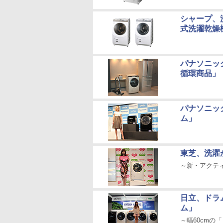
シャープ、
式洗濯乾燥
パナソニッ
循環商品」
パナソニッ
ム」
東芝、洗濯
～新・アクティ
日立、ドラ
ム」
～幅60cmの