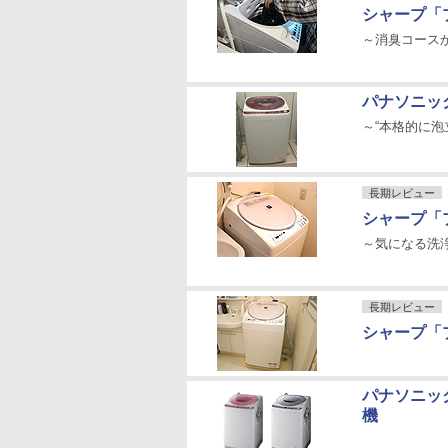
シャープ「プ
～消臭コース
パナソニッ
～“本格的に泡
長期レビュー
シャープ「プ
～気になる洗
長期レビュー
シャープ「
パナソニッ
機