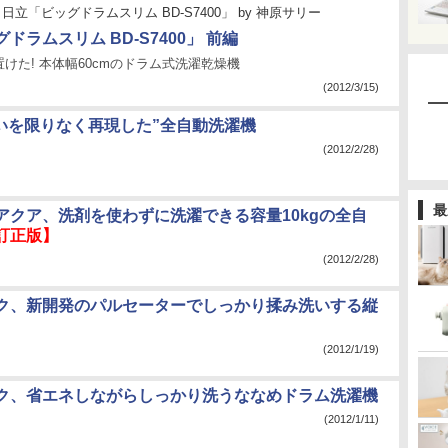
日立「ビッグドラムスリム BD-S7400」
by
神原サリー
ドラムスリム BD-S7400」 前編
けた! 本体幅60cmのドラム式洗濯乾燥機
(2012/3/15)
洗いを限りなく再現した”全自動洗濯機
(2012/2/28)
最
アクア、洗剤を使わずに洗濯できる容量10kgの全自
訂正版】
(2012/2/28)
ク、新開発のパルセーターでしっかり揉み洗いする縦
(2012/1/19)
ク、省エネしながらしっかり洗うななめドラム洗濯機
(2012/1/11)