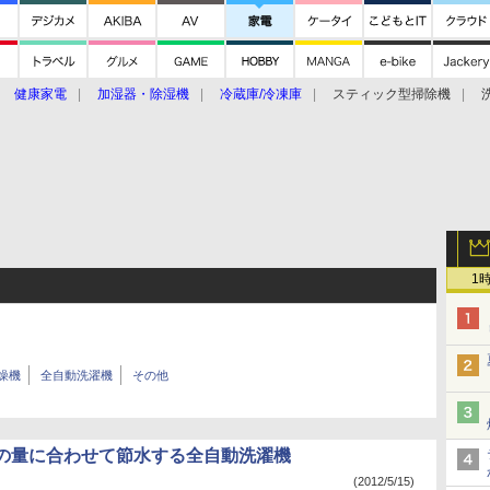
健康家電
加湿器・除湿機
冷蔵庫/冷凍庫
スティック型掃除機
扇風機
オーブン・電子レンジ
スマートハウス
掃除機
家事家電
ke大賞2019】
CES 2020
1
燥機
全自動洗濯機
その他
の量に合わせて節水する全自動洗濯機
(2012/5/15)