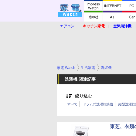
エアコン
キッチン家電
空気清浄機
炊飯器
ロボット掃除機
暖房器具
業界動向
【家電大賞2019】
【e-bi
家電 Watch
生活家電
洗濯機
洗濯機 関連記事
絞り込む
すべて
ドラム式洗濯乾燥機
縦型洗濯乾
東芝、衣類