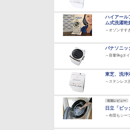
ハイアール
ム式洗濯乾
～オゾンすす
パナソニッ
～容量9kgタ
東芝、洗浄
～ステンレス
長期レビュー
日立「ビッグ
～布団もシー