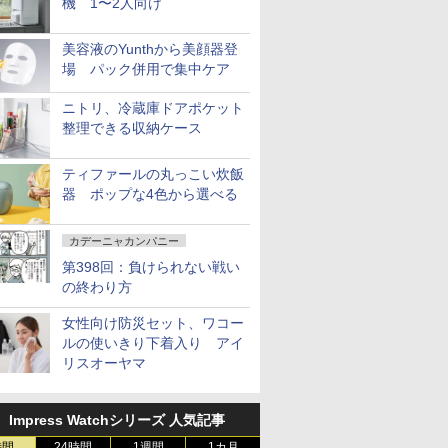
機 1〜2人向け
美容液のYunthから美顔器登
場 パック併用で集中ケア
ニトリ、冷蔵庫ドアポケット
整理できる収納ケース
ティファールの丸っこい炊飯
器 ポップな4色から選べる
カデーニャカンパニー
第398回：負けられない戦い
の終わり方
女性向け防災セット、ワコー
ルの使いきり下着入り アイ
リスオーヤマ
Impress Watchシリーズ 人気記事
時間
24時間
1週間
1カ月