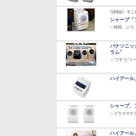
そこ
コラム
シャープ「プ
～時間、シワ
パナソニッ
ラム”
～“プチ”と“
ハイアール
シャープ、
～プラズマク
ハイアール、新