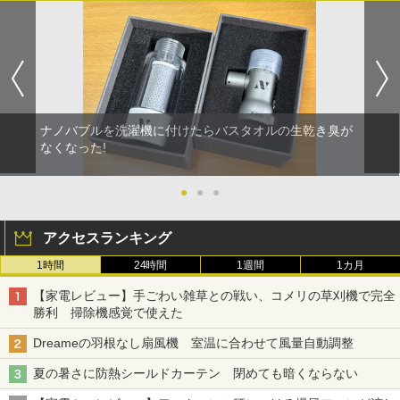
ナノバブルを洗濯機に付けたらバスタオルの生乾き臭が
なくなった!
●
●
●
アクセスランキング
1時間
24時間
1週間
1カ月
【家電レビュー】手ごわい雑草との戦い、コメリの草刈機で完全
勝利 掃除機感覚で使えた
Dreameの羽根なし扇風機 室温に合わせて風量自動調整
夏の暑さに防熱シールドカーテン 閉めても暗くならない