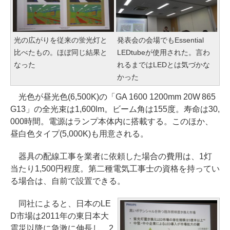
光の広がりを従来の蛍光灯と
発表会の会場でもEssential
比べたもの。ほぼ同じ結果と
LEDtubeが使用された。言わ
なった
れるまではLEDとは気づかな
かった
光色が昼光色(6,500K)の「GA 1600 1200mm 20W 865
G13」の全光束は1,600lm。ビーム角は155度。寿命は30,
000時間。電源はランプ本体内に搭載する。このほか、
昼白色タイプ(5,000K)も用意される。
器具の配線工事を業者に依頼した場合の費用は、1灯
当たり1,500円程度。第二種電気工事士の資格を持ってい
る場合は、自前で設置できる。
同社によると、日本のLE
D市場は2011年の東日本大
震災以降に急激に伸長し、2