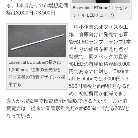
る。1本当たりの市場想定価
Essential LEDtube(エッセン
格は3,000円～3,500円。
シャル LEDチューブ)
中小企業のオフィスや工
場、倉庫向けに発売する直
管形LEDランプ。ランプ1本
当たりの価格を抑えた点が
特徴で、同スペックの直管
Essential LEDtubeの長さは
形LEDの市場価格が約6,000
1,200mm。従来の蛍光管と
円であるのに対し、Essenti
同じ直径のT8管デザインを採
al LEDtubeでは3,000円～3,
用する
500円前後と約半額となるた
め、初期費用が低減でき、
導入から約2年で投資費用が回収できるという。また消
費電力は、従来の直管形蛍光灯の約55%に当たる20Wと
なっている。