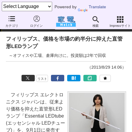
Powered by
Translate
ニュース
カテゴリ
ログイン
検索
Impressサイト
フィリップス、価格を市場の約半分に抑えた直管
形LEDランプ
～オフィスや工場、倉庫向けに。投資額は2年で回収
（2013/8/29 14:06）
リスト
フィリップス エレクトロ
ニクス ジャパンは、従来よ
り価格を抑えた直管形LED
ランプ「Essential LEDtube
(エッセンシャル LEDチュー
ブ)」を、9月1日に発売す