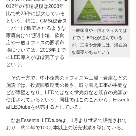
012年の市場規模は2008年
比で約28倍に拡大している
という。特に、GMS(総合ス
ーパー)で販売されるような
一般家庭や一般オフィスでは
家庭向けの照明市場、飲食
すでにLED化が進んでいる
店や一般オフィスの照明市
が、工場や倉庫には、潜在的
場については、2013年まで
な需要があるという
にLED導入がほぼ完了する
という。
その一方で、中小企業のオフィスや工場・倉庫などの
施設では、投資回収期間の長さ、取り替え工事の手間な
どが障壁となり、LEDではなく蛍光灯など既存の光源が
使用されているという。同社ではこのことから、Essenti
al LEDtubeを発売するとしている。
なおEssential LEDtubeは、1月より世界で販売されて
おり、約半年で100万本以上の販売実績を挙げている。