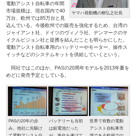
電動アシスト自転車の年間
市場規模は、現在国内で40
ヤマハ発動機の柳弘之社長
万台、欧州では85万台と見
込んでいる。今後欧州での販売を強化するため、台湾の
ジャイアント社、ドイツのヴィノラ社、デンマークのサ
イクルビジョン社と提携を結んだことも明らかにした。
電動アシスト自転車用のバッテリーやモーター、操作ス
イッチなどのシステムキットを供給していくという。
同社ではこのほか、PASの20周年モデルを2013年夏を
めどに発売予定としている。
PASの20年の歩
バッテリーも当初
世界で有数の電動
み。他社に先駆け
は鉛電池だった
アシスト自転車市
て電動アシスト自
が、進化を遂げて
場である欧州での