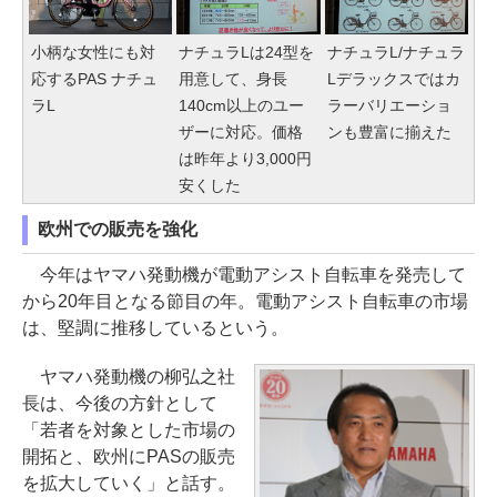
小柄な女性にも対
ナチュラLは24型を
ナチュラL/ナチュラ
応するPAS ナチュ
用意して、身長
Lデラックスではカ
ラL
140cm以上のユー
ラーバリエーショ
ザーに対応。価格
ンも豊富に揃えた
は昨年より3,000円
安くした
欧州での販売を強化
今年はヤマハ発動機が電動アシスト自転車を発売して
から20年目となる節目の年。電動アシスト自転車の市場
は、堅調に推移しているという。
ヤマハ発動機の柳弘之社
長は、今後の方針として
「若者を対象とした市場の
開拓と、欧州にPASの販売
を拡大していく」と話す。