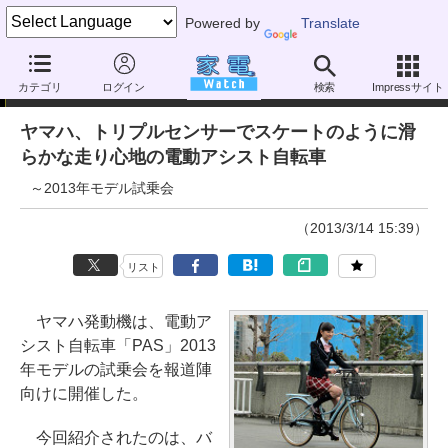
Powered by
Translate
ニュース
カテゴリ
ログイン
検索
Impressサイト
ヤマハ、トリプルセンサーでスケートのように滑
らかな走り心地の電動アシスト自転車
～2013年モデル試乗会
（2013/3/14 15:39）
リスト
ヤマハ発動機は、電動ア
シスト自転車「PAS」2013
年モデルの試乗会を報道陣
向けに開催した。
今回紹介されたのは、バ