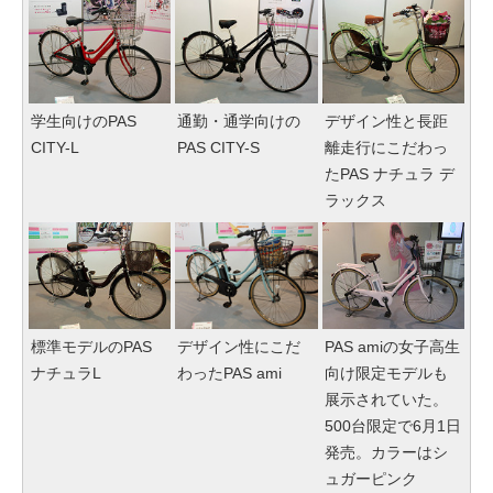
学生向けのPAS
通勤・通学向けの
デザイン性と長距
CITY-L
PAS CITY-S
離走行にこだわっ
たPAS ナチュラ デ
ラックス
標準モデルのPAS
デザイン性にこだ
PAS amiの女子高生
ナチュラL
わったPAS ami
向け限定モデルも
展示されていた。
500台限定で6月1日
発売。カラーはシ
ュガーピンク