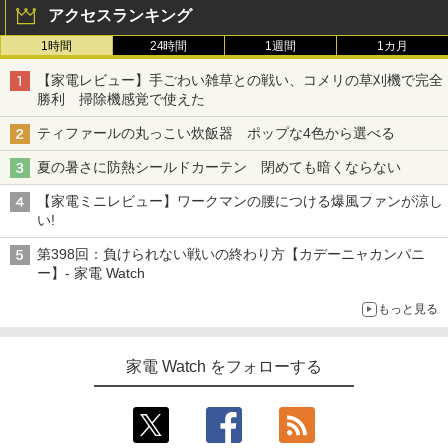
アクセスランキング
1時間
24時間
1週間
1カ月
【家電レビュー】手ごわい雑草との戦い、コメリの草刈機で完全
勝利 掃除機感覚で使えた
ティファールの丸っこい炊飯器 ポップな4色から選べる
夏の暑さに防熱シールドカーテン 閉めても暗くならない
【家電ミニレビュー】ワークマンの腰につける爆風ファンが涼し
い!
第398回：負けられない戦いの終わり方【カデーニャカンパニ
ー】- 家電 Watch
もっと見る
家電 Watch をフォローする