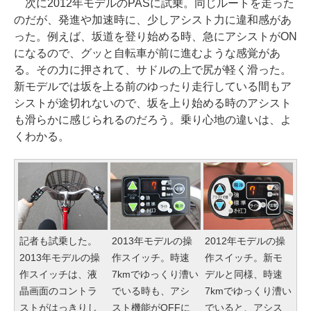
次に2012年モデルのPASに試乗。同じルートを走った
のだが、発進や加速時に、少しアシスト力に違和感があ
った。例えば、坂道を登り始める時、急にアシストがON
になるので、グッと自転車が前に進むような感覚があ
る。その力に押されて、サドルの上で尻が軽く滑った。
新モデルでは坂を上る前のゆったり走行している間もア
シストが途切れないので、坂を上り始める時のアシスト
も滑らかに感じられるのだろう。乗り心地の違いは、よ
くわかる。
記者も試乗した。
2013年モデルの操
2012年モデルの操
2013年モデルの操
作スイッチ。時速
作スイッチ。新モ
作スイッチは、液
7kmでゆっくり漕い
デルと同様、時速
晶画面のコントラ
でいる時も、アシ
7kmでゆっくり漕い
ストがはっきりし
スト機能がOFFに
でいると、アシス