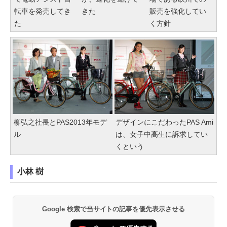
転車を発売してき
きた
販売を強化してい
た
く方針
柳弘之社長とPAS2013年モデ
デザインにこだわったPAS Ami
ル
は、女子中高生に訴求してい
くという
小林 樹
Google 検索で当サイトの記事を優先表示させる