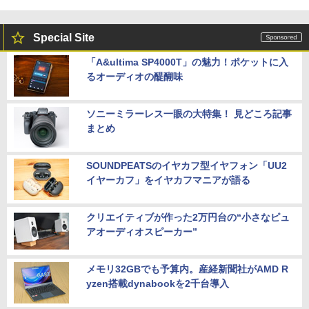
Special Site
「A&ultima SP4000T」の魅力！ポケットに入
るオーディオの醍醐味
ソニーミラーレス一眼の大特集！ 見どころ記事
まとめ
SOUNDPEATSのイヤカフ型イヤフォン「UU2
イヤーカフ」をイヤカフマニアが語る
クリエイティブが作った2万円台の“小さなピュ
アオーディオスピーカー”
メモリ32GBでも予算内。産経新聞社がAMD R
yzen搭載dynabookを2千台導入