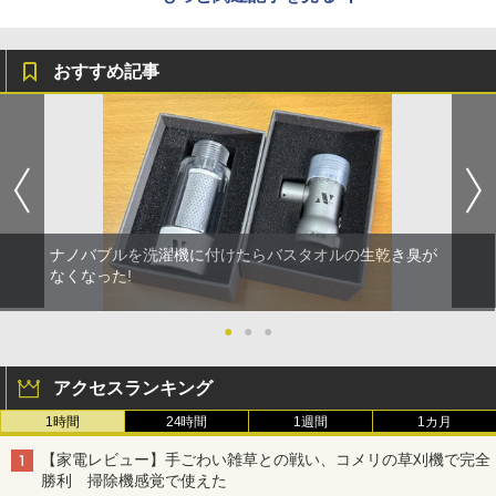
おすすめ記事
ナノバブルを洗濯機に付けたらバスタオルの生乾き臭が
なくなった!
●
●
●
アクセスランキング
1時間
24時間
1週間
1カ月
【家電レビュー】手ごわい雑草との戦い、コメリの草刈機で完全
勝利 掃除機感覚で使えた