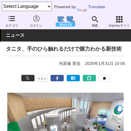
Powered by
Translate
家電 Watch
業界動向
業界動向
企業動向
カテゴリ
ログイン
検索
Impressサイト
ニュース
タニタ、手のひら触れるだけで握力わかる新技術
河原塚 英信
2025年1月31日 10:05
リスト