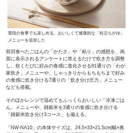
普段の食事でも楽しめる、おいしくて健康的な「粒立ちがゆ」
メニューを追加した
前回食べたごはんの「かたさ」や「粘り」の感想を、画
面に表示されるアンケートに答えるだけで炊き方を調整
し、炊くたびに好みの食感に進化させる81通りの「わが
家炊き」メニューや、しゃっきりからもちもちまで好み
の食感に炊き分ける7通りの「炊き分け圧力」メニュー
なども搭載。
そのほかレンジで温めてもふっくらおいしい「冷凍ごは
ん」メニューや、雑穀米を3通りの食感に炊き分ける
「雑穀米炊き分け3コース」も備える。
「NW-NA10」の本体サイズは、24.5×33×21.5cm(幅×奥