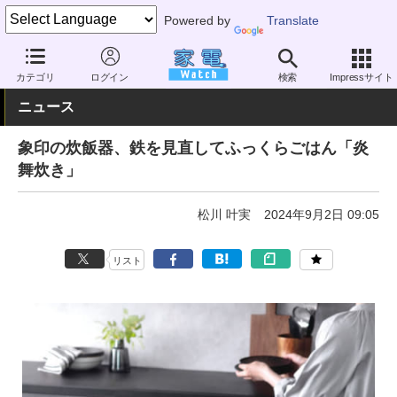
Powered by
Translate
家電 Watch
生活家電
炊飯器
大容量（5合以上）
カテゴリ
ログイン
検索
Impressサイト
ニュース
象印の炊飯器、鉄を見直してふっくらごはん「炎
舞炊き」
松川 叶実
2024年9月2日 09:05
リスト