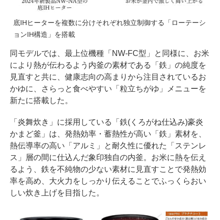
底IHヒーターを複数に分けそれぞれ独立制御する「ローテーシ
ョンIH構造」を搭載
同モデルでは、最上位機種「NW-FC型」と同様に、お米
により熱が伝わるよう内釜の素材である「鉄」の純度を
見直すと共に、健康志向の高まりから注目されているお
かゆに、さらっと食べやすい「粒立ちがゆ」メニューを
新たに搭載した。
「炎舞炊き」に採用している「鉄(くろがね仕込み)豪炎
かまど釜」は、発熱効率・蓄熱性が高い「鉄」素材を、
熱伝導率の高い「アルミ」と耐久性に優れた「ステンレ
ス」層の間に仕込んだ象印独自の内釜。お米に熱を伝え
るよう、鉄を不純物の少ない素材に見直すことで発熱効
率を高め、大火力をしっかり伝えることでふっくらおい
しい炊き上げを目指した。