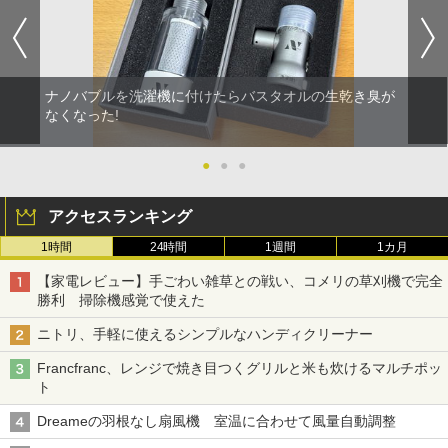
ナノバブルを洗濯機に付けたらバスタオルの生乾き臭が
なくなった!
●
●
●
アクセスランキング
1時間
24時間
1週間
1カ月
【家電レビュー】手ごわい雑草との戦い、コメリの草刈機で完全
勝利 掃除機感覚で使えた
ニトリ、手軽に使えるシンプルなハンディクリーナー
Francfranc、レンジで焼き目つくグリルと米も炊けるマルチポッ
ト
Dreameの羽根なし扇風機 室温に合わせて風量自動調整