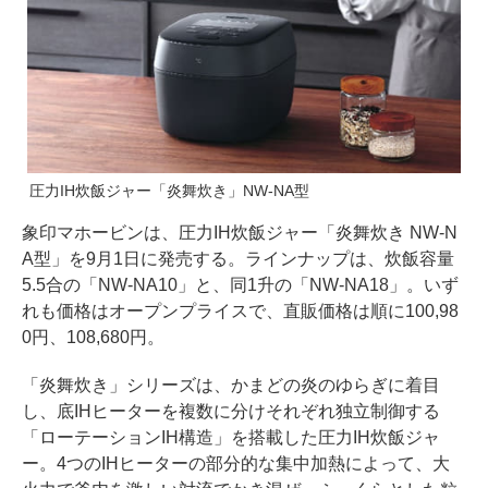
圧力IH炊飯ジャー「炎舞炊き」NW-NA型
象印マホービンは、圧力IH炊飯ジャー「炎舞炊き NW-N
A型」を9月1日に発売する。ラインナップは、炊飯容量
5.5合の「NW-NA10」と、同1升の「NW-NA18」。いず
れも価格はオープンプライスで、直販価格は順に100,98
0円、108,680円。
「炎舞炊き」シリーズは、かまどの炎のゆらぎに着目
し、底IHヒーターを複数に分けそれぞれ独立制御する
「ローテーションIH構造」を搭載した圧力IH炊飯ジャ
ー。4つのIHヒーターの部分的な集中加熱によって、大