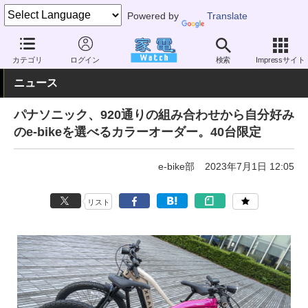
Powered by
Translate
家電 Watch
その他・家電
アウトドア
電動自転車
カテゴリ
ログイン
検索
Impressサイト
ニュース
パナソニック、920通りの組み合わせから自分好み
のe-bikeを選べるカラーオーダー。40台限定
e-bike部
2023年7月1日 12:05
リスト