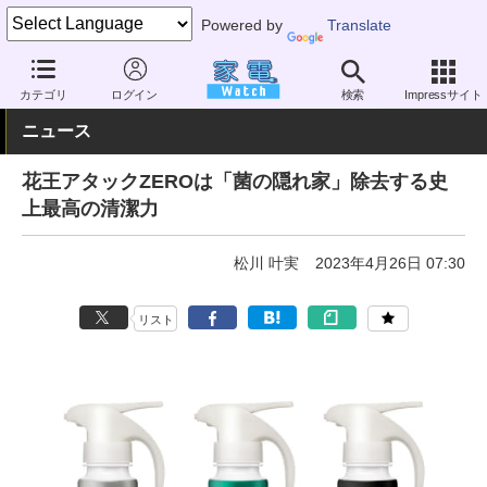
Powered by
Translate
家電 Watch
その他・家電
雑貨
雑貨（一般）
カテゴリ
ログイン
検索
Impressサイト
ニュース
花王アタックZEROは「菌の隠れ家」除去する史
上最高の清潔力
松川 叶実
2023年4月26日 07:30
リスト