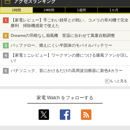
アクセスランキング
1時間
24時間
1週間
1カ月
【家電レビュー】手ごわい雑草との戦い、コメリの草刈機で完全
勝利 掃除機感覚で使えた
Dreameの羽根なし扇風機 室温に合わせて風量自動調整
バッファロー、燃えにくい半固体のモバイルバッテリー
【家電ミニレビュー】ワークマンの腰につける爆風ファンが涼し
い!
パナソニック、首にかけるだけの高周波治療器に新色4カラー
もっと見る
家電 Watch をフォローする