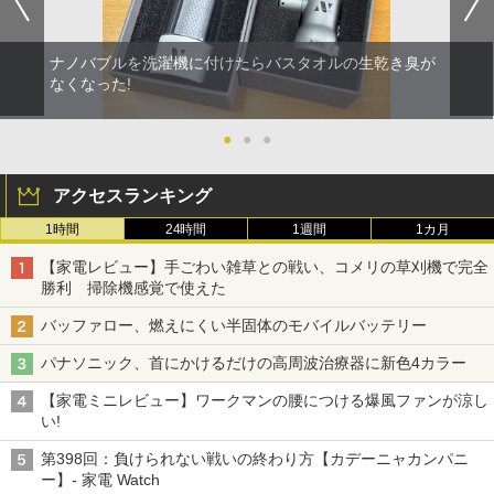
ナノバブルを洗濯機に付けたらバスタオルの生乾き臭が
なくなった!
●
●
●
アクセスランキング
1時間
24時間
1週間
1カ月
【家電レビュー】手ごわい雑草との戦い、コメリの草刈機で完全
勝利 掃除機感覚で使えた
バッファロー、燃えにくい半固体のモバイルバッテリー
パナソニック、首にかけるだけの高周波治療器に新色4カラー
【家電ミニレビュー】ワークマンの腰につける爆風ファンが涼し
い!
第398回：負けられない戦いの終わり方【カデーニャカンパニ
ー】- 家電 Watch