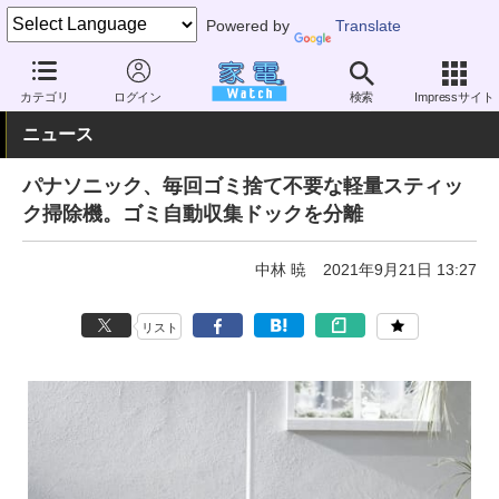
Powered by
Translate
家電 Watch
生活家電
掃除機
スティック型
カテゴリ
ログイン
検索
Impressサイト
ニュース
パナソニック、毎回ゴミ捨て不要な軽量スティッ
ク掃除機。ゴミ自動収集ドックを分離
中林 暁
2021年9月21日 13:27
リスト