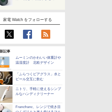
家電 Watch をフォローする
新記事
ムーミンのかわいい体重計や
温湿度計 北欧デザイン
「ふらつくビアグラス」水と
ビール交互に飲む
ニトリ、手軽に使えるシンプ
ルなハンディクリーナー
Francfranc、レンジで焼き目
つくグリルと米も炊けるマル