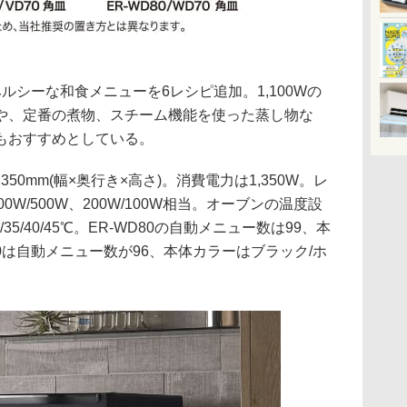
ヘルシーな和食メニューを6レシピ追加。1,100Wの
や、定番の煮物、スチーム機能を使った蒸し物な
もおすすめとしている。
350mm(幅×奥行き×高さ)。消費電力は1,350W。レ
600W/500W、200W/100W相当。オーブンの温度設
35/40/45℃。ER-WD80の自動メニュー数は99、本
0は自動メニュー数が96、本体カラーはブラック/ホ