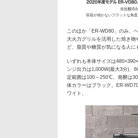
容器が傾かないフラットな角皿
このほか「ER-WD80」のみ、
大火力グリルを活用した焼き物
ど、脂質や糖質が気になる人に
いずれも本体サイズは480×390×
ンジ出力は1,000W(最大3分)、
定範囲は100～250℃、発酵は30/
体カラーはブラック。ER-WD7
ワイト。