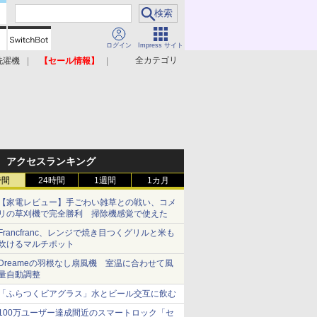
ログイン
Impress サイト
全カテゴリ
洗濯機
【セール情報】
照明器具
美容家電
アクセスランキング
時間
24時間
1週間
1カ月
【家電レビュー】手ごわい雑草との戦い、コメ
リの草刈機で完全勝利 掃除機感覚で使えた
Francfranc、レンジで焼き目つくグリルと米も
炊けるマルチポット
Dreameの羽根なし扇風機 室温に合わせて風
量自動調整
「ふらつくビアグラス」水とビール交互に飲む
100万ユーザー達成間近のスマートロック「セ