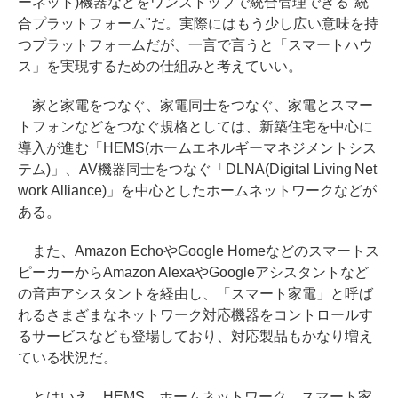
ーネット)機器などをワンストップで統合管理できる"統
合プラットフォーム"だ。実際にはもう少し広い意味を持
つプラットフォームだが、一言で言うと「スマートハウ
ス」を実現するための仕組みと考えていい。
家と家電をつなぐ、家電同士をつなぐ、家電とスマー
トフォンなどをつなぐ規格としては、新築住宅を中心に
導入が進む「HEMS(ホームエネルギーマネジメントシス
テム)」、AV機器同士をつなぐ「DLNA(Digital Living Net
work Alliance)」を中心としたホームネットワークなどが
ある。
また、Amazon EchoやGoogle Homeなどのスマートス
ピーカーからAmazon AlexaやGoogleアシスタントなど
の音声アシスタントを経由し、「スマート家電」と呼ば
れるさまざまなネットワーク対応機器をコントロールす
るサービスなども登場しており、対応製品もかなり増え
ている状況だ。
とはいえ、HEMS、ホームネットワーク、スマート家