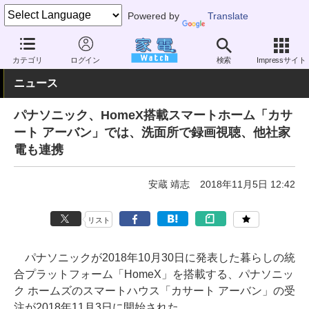
Powered by
Translate
家電 Watch
業界動向
業界動向
企業動向
カテゴリ
ログイン
検索
Impressサイト
ニュース
パナソニック、HomeX搭載スマートホーム「カサ
ート アーバン」では、洗面所で録画視聴、他社家
電も連携
安蔵 靖志
2018年11月5日 12:42
リスト
パナソニックが2018年10月30日に発表した暮らしの統
合プラットフォーム「HomeX」を搭載する、パナソニッ
ク ホームズのスマートハウス「カサート アーバン」の受
注が2018年11月3日に開始された。