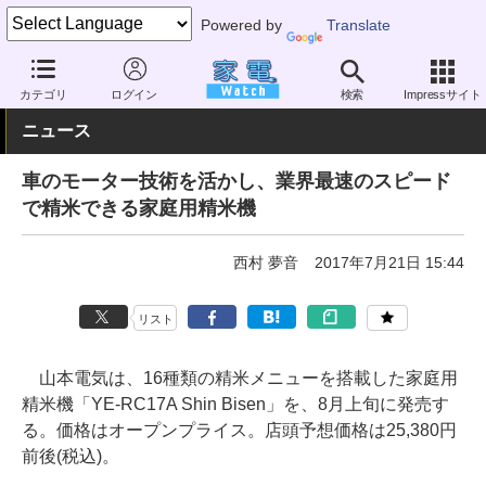
Powered by
Translate
家電 Watch
生活家電
キッチン家電
精米器
カテゴリ
ログイン
検索
Impressサイト
ニュース
車のモーター技術を活かし、業界最速のスピード
で精米できる家庭用精米機
西村 夢音
2017年7月21日 15:44
リスト
山本電気は、16種類の精米メニューを搭載した家庭用
精米機「YE-RC17A Shin Bisen」を、8月上旬に発売す
る。価格はオープンプライス。店頭予想価格は25,380円
前後(税込)。