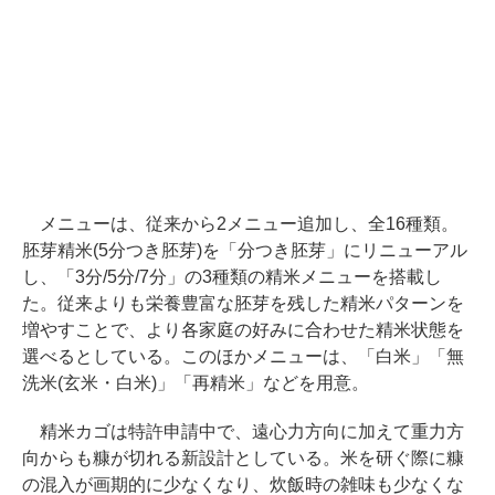
メニューは、従来から2メニュー追加し、全16種類。
胚芽精米(5分つき胚芽)を「分つき胚芽」にリニューアル
し、「3分/5分/7分」の3種類の精米メニューを搭載し
た。従来よりも栄養豊富な胚芽を残した精米パターンを
増やすことで、より各家庭の好みに合わせた精米状態を
選べるとしている。このほかメニューは、「白米」「無
洗米(玄米・白米)」「再精米」などを用意。
精米カゴは特許申請中で、遠心力方向に加えて重力方
向からも糠が切れる新設計としている。米を研ぐ際に糠
の混入が画期的に少なくなり、炊飯時の雑味も少なくな