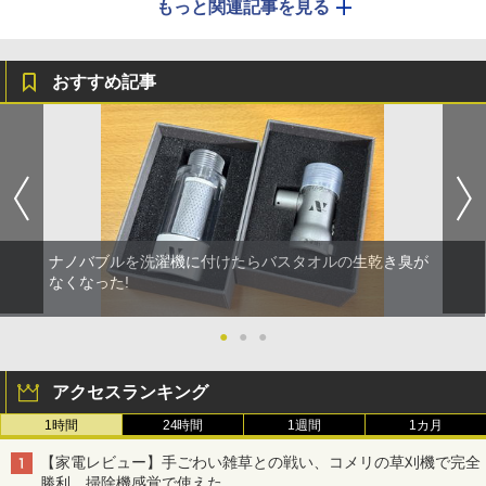
もっと関連記事を見る
おすすめ記事
ナノバブルを洗濯機に付けたらバスタオルの生乾き臭が
なくなった!
●
●
●
アクセスランキング
1時間
24時間
1週間
1カ月
【家電レビュー】手ごわい雑草との戦い、コメリの草刈機で完全
勝利 掃除機感覚で使えた