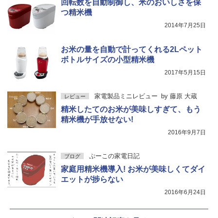
回転数を自動制御し、米のおいしさを保
つ精米機
2014年7月25日
お米の量を自動で計ってくれる2Lペット
ボトルサイズの小型精米機
2017年5月15日
家電製品ミニレビュー
by
藤原 大蔵
レビュー
精米したてのお米が美味しすぎて、もう
精米機が手放せない!
2016年9月7日
ぷーこの家電日記
ブログ
家庭用精米機導入! お米が美味しくてダイ
エットが捗らない
2016年6月24日