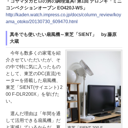
・コヤマタカヒロの男の調理道具! 第1回 デロンギ「ミニ
コンベクションオーブン EO420J-WS」
http://kaden.watch.impress.co.jp/docs/column_review/koy
ama_otoko/20130730_609470.html
真冬でも使いたい扇風機～東芝「SIENT」 by.藤原
大蔵
今年も数多くの家電を紹
介させていただいたが、そ
の中で特に気に入ったもの
として、東芝のDC(直流)モ
ーターを搭載した扇風機、
東芝「SIENT(サイエント) 2
00 F-DLR200X」を挙げた
い。
選んだ理由は「年間を通
して活用できる扇風機」だ
と実感しているからだ。夏
東芝「SIENT 200 F-