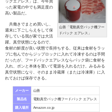
ックエアレス」は、今年買
った家電の中でも満足度の
高い製品だ。
共働きでまとめ買いし、
山善「電動真空パック機フー
週末に下ごしらえをして保
ドパック エアレス」
存している我が家では大活
躍。真空状態になるので、
食材の鮮度が良い状態で長持ちする。従来は食材をラッ
プに包んでからジップロックに入れて冷凍するのは手間
だったが、フードパックエアレスならパック袋に食材を
入れ、ポンと本体を置いて電源を入れるだけ。みるみる
真空状態になり、そのまま冷蔵庫（または冷凍庫）に入
れておけば保存できる。
メーカー
山善
製品名
電動真空パック機フードパック エアレス
購入場所
Amazon.co.jp