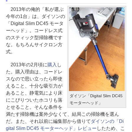
2013年の俺的「私が選ぶ
今年の1台」は、ダイソンの
「Digital Slim DC45 モータ
ーヘッド」。コードレス式
のスティック型掃除機です
な。もちろんサイクロン方
式。
2013年の2月頃に
購入
し
た。購入理由は、コードレ
スなので思い立ったら即使
えること、十分な吸引力が
あること、静電気により床
ダイソン「Digital Slim DC45
にこびりついたホコリも落
モーターヘッド」
とせること。そんな条件を
満たす掃除機は案外少なくて、結局この掃除機を選ん
だ。また、それ以前に編集部から借りて
ダイソンの「Di
gital Slim DC45 モーターヘッド」レビュー
したため、こ