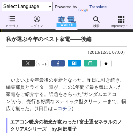
Powered by
Translate
年末特別企画
カテゴリ
ログイン
検索
Impressサイト
私が選ぶ今年のベスト家電――後編
（2013/12/31 07:00）
リスト
いよいよ今年最後の更新となった。昨日に引き続き、
編集部員とライター陣が、この1年間で最も気に入った
家電をご紹介する。話題をさらった“ガンダムエアコ
ン”から、売行き好調なスティック型クリーナーまで、幅
広く揃った。(1日目は→
コチラ
)
エアコン暖房の概念が変わった! 富士通ゼネラルのノ
クリアXシリーズ by.阿部夏子