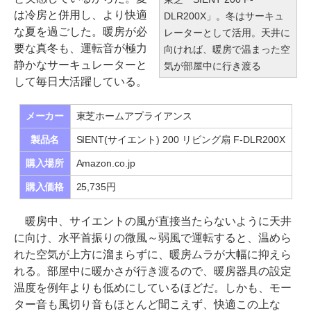
は冷房と併用し、より快適
DLR200X」。冬はサーキュ
な夏を過ごした。暖房が必
レーターとして活用。天井に
要な真冬も、運転音が極力
向ければ、暖房で温まった空
静かなサーキュレーターと
気が部屋中に行き渡る
して毎日大活躍している。
メーカー
東芝ホームアプライアンス
製品名
SIENT(サイエント) 200 リビング扇 F-DLR200X
購入場所
Amazon.co.jp
購入価格
25,735円
暖房中、サイエントの風が直接当たらないように天井
に向け、水平首振りの微風～弱風で運転すると、温めら
れた空気が上方に溜まらずに、暖房ムラが大幅に抑えら
れる。部屋中に暖かさが行き渡るので、暖房器具の設定
温度を例年よりも低めにしているほどだ。しかも、モー
ター音も風切り音もほとんど聞こえず、快適この上な