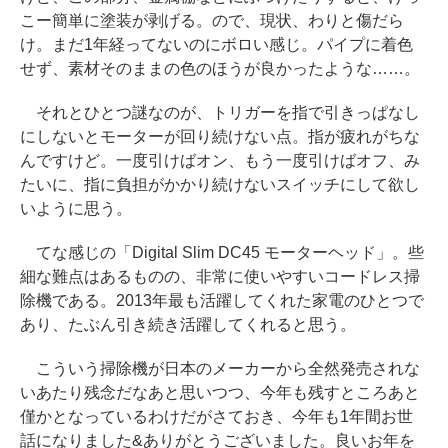
こー簡単に塗装が剥げる。ので、現状、わりと傷だら
け。まだ1年経ってないのにボロい感じ。パイプに着色
せず、素材そのままの色のほうが良かったような……。
それとひとつ謎なのが、トリガーを指で引きっぱなし
にしないとモーターが回り続けない点。指が疲れがちな
んですけど。一度引けばオン、もう一度引けばオフ、み
たいに、指に負担がかかり続けないスイッチにして欲し
いように思う。
てな感じの「Digital Slim DC45 モーターヘッド」。些
細な難点はあるものの、非常に使いやすいコードレス掃
除機である。2013年最も活躍してくれた家電のひとつで
あり、たぶん引き続き活躍してくれると思う。
こういう掃除機が日本のメーカーから全然発売されな
いあたり残念だなあと思いつつ、今年も残すところあと
僅かとなっているわけだがさておき、今年も1年間お世
話になりました&ありがとうございました。良いお年を