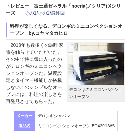
・レビュー 富士通ゼネラル「nocria(ノクリア) Xシリ
ーズ」
その1
/
その2
/
最終回
料理が楽しくなる、デロンギのミニコンベクションオ
ーブン by.コヤマタカヒロ
2013年も数多くの調理家
電を触らせていただいた。
その中で特に気に入ったの
がデロンギのミニコンベク
ションオーブンだ。温度設
定とタイマー機能しか搭載
しないこのシンプルなオー
デロンギのミニコンベクショ
ブンには、料理の楽しさを
ンオーブン
再発見させてもらった。
メーカー
デロンギジャパン
製品名
ミニコンベクションオーブン EO420J-WS