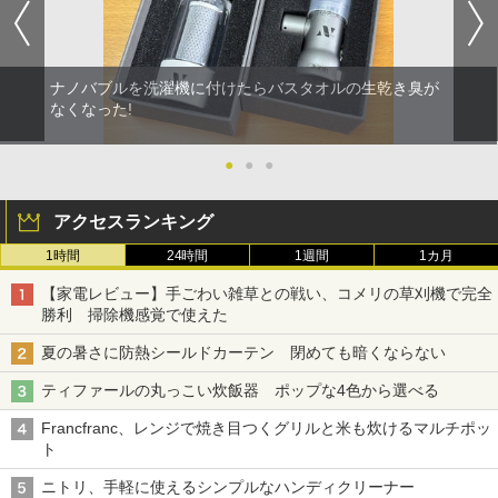
ナノバブルを洗濯機に付けたらバスタオルの生乾き臭が
なくなった!
●
●
●
アクセスランキング
1時間
24時間
1週間
1カ月
【家電レビュー】手ごわい雑草との戦い、コメリの草刈機で完全
勝利 掃除機感覚で使えた
夏の暑さに防熱シールドカーテン 閉めても暗くならない
ティファールの丸っこい炊飯器 ポップな4色から選べる
Francfranc、レンジで焼き目つくグリルと米も炊けるマルチポッ
ト
ニトリ、手軽に使えるシンプルなハンディクリーナー