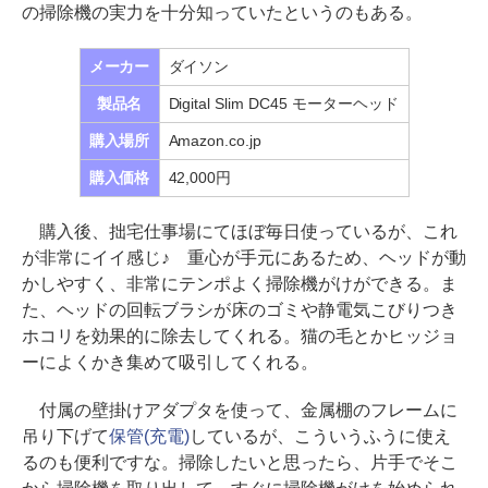
の掃除機の実力を十分知っていたというのもある。
メーカー
ダイソン
製品名
Digital Slim DC45 モーターヘッド
購入場所
Amazon.co.jp
購入価格
42,000円
購入後、拙宅仕事場にてほぼ毎日使っているが、これ
が非常にイイ感じ♪ 重心が手元にあるため、ヘッドが動
かしやすく、非常にテンポよく掃除機がけができる。ま
た、ヘッドの回転ブラシが床のゴミや静電気こびりつき
ホコリを効果的に除去してくれる。猫の毛とかヒッジョ
ーによくかき集めて吸引してくれる。
付属の壁掛けアダプタを使って、金属棚のフレームに
吊り下げて
保管(充電)
しているが、こういうふうに使え
るのも便利ですな。掃除したいと思ったら、片手でそこ