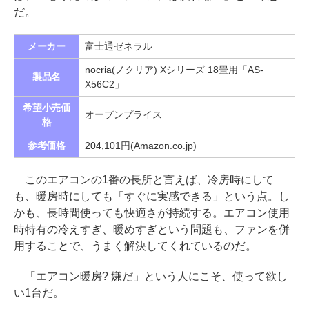
だ。
メーカー
富士通ゼネラル
nocria(ノクリア) Xシリーズ 18畳用「AS-
製品名
X56C2」
希望小売価
オープンプライス
格
参考価格
204,101円(Amazon.co.jp)
このエアコンの1番の長所と言えば、冷房時にして
も、暖房時にしても「すぐに実感できる」という点。し
かも、長時間使っても快適さが持続する。エアコン使用
時特有の冷えすぎ、暖めすぎという問題も、ファンを併
用することで、うまく解決してくれているのだ。
「エアコン暖房? 嫌だ」という人にこそ、使って欲し
い1台だ。