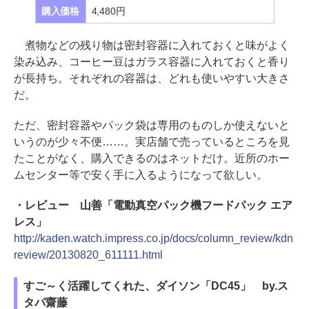
購入価格
4,480円
煮物などの残り物は密封容器に入れておくと味がよく
染み込み、コーヒー豆はガラス容器に入れておくと香り
が長持ち。それぞれの容器は、どれも使いやすい大きさ
だ。
ただ、密封容器やパック袋は専用のものしか使えないと
いうのが少々不便……。実店舗で売っているところを見
たことがなく、購入できるのはネットだけ。近所のホー
ムセンター等で安く手に入るようになって欲しい。
・レビュー 山善「電動真空パック機フードパック エア
レス」
http://kaden.watch.impress.co.jp/docs/column_review/kdn
review/20130820_611111.html
すご～く活躍してくれた、ダイソン「DC45」 by.ス
タパ齋藤