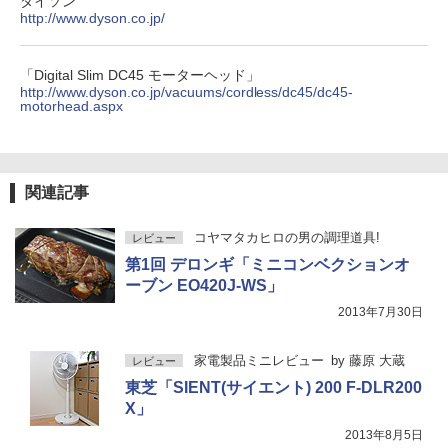
ダイソン
http://www.dyson.co.jp/
「Digital Slim DC45 モーターヘッド」
http://www.dyson.co.jp/vacuums/cordless/dc45/dc45-
motorhead.aspx
関連記事
コヤマタカヒロの男の調理道具!
レビュー
第1回 デロンギ「ミニコンベクションオ
ーブン EO420J-WS」
2013年7月30日
家電製品ミニレビュー
by
藤原 大蔵
レビュー
東芝「SIENT(サイエント) 200 F-DLR200
X」
2013年8月5日