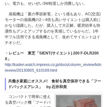
い。電力も、せいぜい3W程度しか消費しない。
扇風機は「夏の季節家電」という感もあり、AC(交流)
モーターの扇風機の2～4倍も高いサイエントは購入前に
かなり躊躇した。だが、購入して大正解。暖房効率も快
適性もグンとアップするのを実感しているからだ。1年
中フル活用できる扇風機として、改めてサイエントはイ
チオシだ。
・レビュー 東芝「SIENT(サイエント) 200 F-DLR200
X」
http://kaden.watch.impress.co.jp/docs/column_review/kdn
review/20130805_610169.html
共働き家庭にオススメ! 食材を真空保存できる「フー
ドパックエアレス」 by.石井和美
コンパクトで簡単に使え
る真空パック機「フードパ