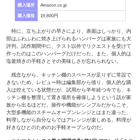
購入場所
Amazon.co.jp
購入価格
19,800円
特に、立ち上がりの早さにより、表面はしっかり、内
部はふわふわに焼き上げられるハンバーグは家族にも大
評判。試作期間中に、テスト以外でリクエストを受けて
作ったのはこのハンバーグだけだった。また、個人的は
塩釜焼きの手軽さとその美味しさが忘れられない。
残念ながら、キッチン棚のスペースが足りずに常設で
きないため、レビュー時は編集部から借り、個人的な購
入は控えている状態だが、試用から半年経つ今でも、キ
ッチン棚を整理して置き場所を確保しようという話が家
族から出るほどだ。操作や機能がシンプルだからこそ、
大型多機能のスチームオーブンレンジとはまた違った、
料理しながら自分ならではアレンジが楽しめる。料理が
好きなひとのためのお手軽オーブンなのだ。