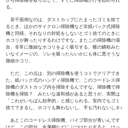
から掃除機を取り出して、すぐに掃除機がけを始められ
る。
若干面倒なのは、ダストカップにたまったゴミを捨て
るとき。ほかのサイクロン掃除機など非紙パック式掃除
機と同様、それなりの対処をしないとゴミ捨てのときに
ホコリが舞ったりするわけですな。またこの掃除機の場
合、非常に微細なホコリをよく吸引する。蝶の鱗粉みた
いなイメージの、ソレを吸ったらいかにも体に悪そうな
微細ホコリ。
ただ、この点は、別の掃除機を使うコトでクリアでき
た。紙パック式のハンディ掃除機で、このコードレス掃
除機のダストカップ内を掃除するんですな。掃除機で掃
除機を掃除？ みたいな違和感があると思うが、実際は
「これがいちばん効率的」と感じられる。室内でもゴミ
捨てできるし、ホコリも舞わないし、手も汚れないしネ♪
あとこのコードレス掃除機、パイプ部分が青いんです
けど、この部分、金属棚などにぶつけたりすると、けっ