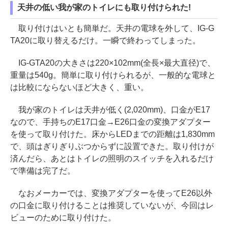
天井の低い我が家のトイレにも取り付けられた!
取り付けはいとも簡単だ。天井の電球を外して、IG-G
TA20に取り替えるだけ。一瞬で終わってしまった。
IG-GTA20の大きさは220×102mm(全長×最大直径)で、
重量は540g。簡単に取り付けられるが、一般的な電球と
は比較にならないほど大きく、重い。
我が家のトイレは天井が低く(2,020mm)、口金がE17
なので、手持ちのE17口金→E26口金の変換アダプター
を使って取り付けた。床からLEDまでの距離は1,830mm
で、頭はぎりぎりぶつからずに設置できた。取り付けが
済んだら、あとはトイレの照明のスイッチを入れるだけ
で準備は完了だ。
なおメーカーでは、変換アダプターを使ってE26以外
の口金に取り付けることは推奨していないが、今回はレ
ビューのために取り付けた。