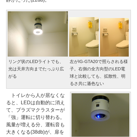
リング状のLEDライトでも、
左がIG-GTA20で照らされる様
光は天井方向までたっぷり広
子。右側の全方向型のLED電
がる
球と比較しても、拡散性、明
るさ共に遜色ない
トイレから人が居なくな
ると、LEDは自動的に消え
て、プラズマクラスターが
「強」運転に切り替わる。
風量が増える分、運転音も
大きくなる(38db)が、扉を