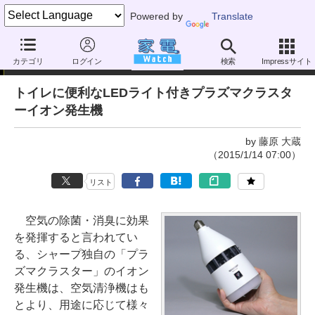
Powered by
Translate
家電製品ミニレビュー
カテゴリ
ログイン
検索
Impressサイト
トイレに便利なLEDライト付きプラズマクラスタ
ーイオン発生機
by 藤原 大蔵
（2015/1/14 07:00）
リスト
空気の除菌・消臭に効果
を発揮すると言われてい
る、シャープ独自の「プラ
ズマクラスター」のイオン
発生機は、空気清浄機はも
とより、用途に応じて様々