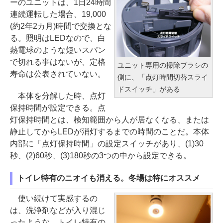
ーのユニットは、1日24時間
連続運転した場合、19,000
(約2年2カ月)時間で交換とな
る。照明はLEDなので、白
熱電球のような短いスパン
で切れる事はないが、定格
ユニット専用の掃除ブラシの
寿命は公表されていない。
側に、「点灯時間切替スライ
ドスイッチ」がある
本体を分解した時、点灯
保持時間が設定できる。点
灯保持時間とは、検知範囲から人が居なくなる、または
静止してからLEDが消灯するまでの時間のことだ。本体
内部に「点灯保持時間」の設定スイッチがあり、(1)30
秒、(2)60秒、(3)180秒の3つの中から設定できる。
トイレ特有のニオイも消える。冬場は特にオススメ
使い続けて実感するの
は、洗浄剤などが入り混じ
ったような、トイレ特有の