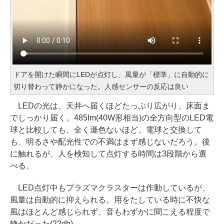
ドアを開けた瞬間にLEDが点灯し、風量が「標準」に自動的に
切り替わって静かになった。人感センサーの反応は良い
LEDの光は、天井へ届くほどたっぷり広がり、床面ま
でしっかり届く。485lm(40W形相当)の全方向型のLED電
球と比較しても、全く遜色ないほど。電球と交換して
も、明るさや配光性での不満はまず感じないだろう。後
に触れるが、人を検知して点灯する時間は3段階から選
べる。
LED点灯中もプラズマクラスターは作動しているが、
風量は自動的に抑えられる。用をたしている時に不快な
風はほとんど感じられず、音もわずかに聞こえる程度で
静かだった(22db)。