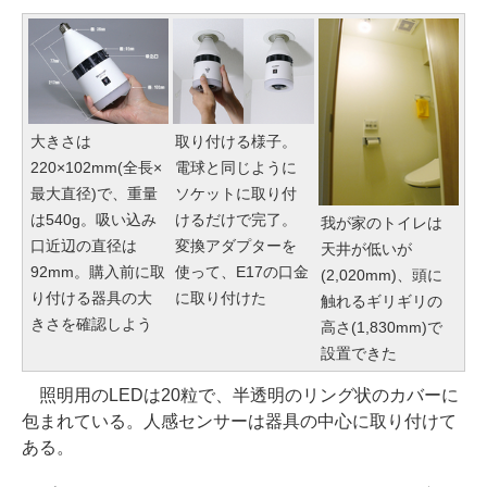
大きさは
取り付ける様子。
220×102mm(全長×
電球と同じように
最大直径)で、重量
ソケットに取り付
は540g。吸い込み
けるだけで完了。
我が家のトイレは
口近辺の直径は
変換アダプターを
天井が低いが
92mm。購入前に取
使って、E17の口金
(2,020mm)、頭に
り付ける器具の大
に取り付けた
触れるギリギリの
きさを確認しよう
高さ(1,830mm)で
設置できた
照明用のLEDは20粒で、半透明のリング状のカバーに
包まれている。人感センサーは器具の中心に取り付けて
ある。