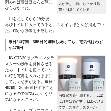
閉めれば音はほとんど気に
人が居ない時にしっかり除
ならなかった。
菌・消臭してくれる
用を足してから15分後、
再びトイレに入ってみると、ニオイはほとんど消えてい
た。確かな効果を実感した。
毎日24時間、365日間運転し続けても、電気代はわず
か479円
IG-GTA20はプラズマクラ
スターの効果を発揮させる
ため、トイレを使っていな
い時も電源を入れたままに
しておく必要がある。毎日2
4時間、365日運転すること
になるので電気代がかなり
消費電力を計測すると、LED
気になるところだ。
点灯中は9W(左)。LEDが消え
てプラズマクラスターが
ところが、プラズマクラ