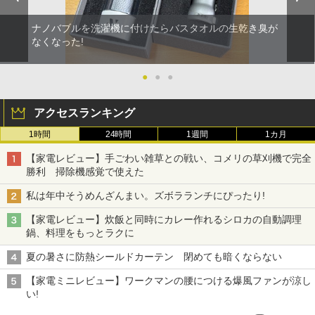
ナノバブルを洗濯機に付けたらバスタオルの生乾き臭が
なくなった!
●
●
●
アクセスランキング
1時間
24時間
1週間
1カ月
【家電レビュー】手ごわい雑草との戦い、コメリの草刈機で完全
勝利 掃除機感覚で使えた
私は年中そうめんざんまい。ズボラランチにぴったり!
【家電レビュー】炊飯と同時にカレー作れるシロカの自動調理
鍋、料理をもっとラクに
夏の暑さに防熱シールドカーテン 閉めても暗くならない
【家電ミニレビュー】ワークマンの腰につける爆風ファンが涼し
い!