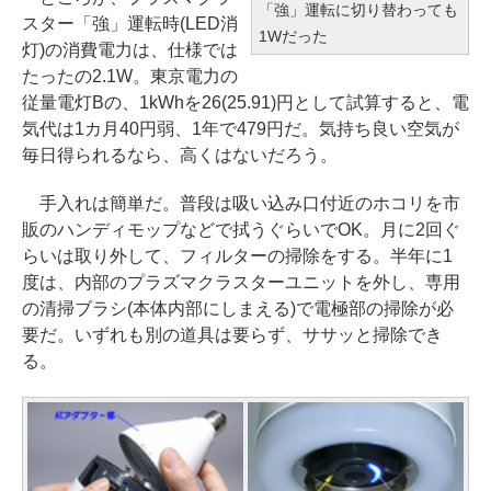
「強」運転に切り替わっても
スター「強」運転時(LED消
1Wだった
灯)の消費電力は、仕様では
たったの2.1W。東京電力の
従量電灯Bの、1kWhを26(25.91)円として試算すると、電
気代は1カ月40円弱、1年で479円だ。気持ち良い空気が
毎日得られるなら、高くはないだろう。
手入れは簡単だ。普段は吸い込み口付近のホコリを市
販のハンディモップなどで拭うぐらいでOK。月に2回ぐ
らいは取り外して、フィルターの掃除をする。半年に1
度は、内部のプラズマクラスターユニットを外し、専用
の清掃ブラシ(本体内部にしまえる)で電極部の掃除が必
要だ。いずれも別の道具は要らず、ササッと掃除でき
る。