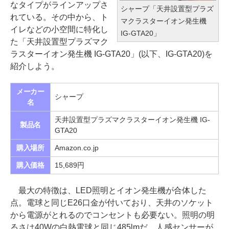
なタイプがラインアップさ
シャープ「天井設置型プラズ
れている。その中から、ト
マクラスターイオン発生機
イレなどの小空間に特化し
IG-GTA20」
た「天井設置型プラズマク
ラスターイオン発生機 IG-GTA20」(以下、IG-GTA20)を
紹介しよう。
メーカー
シャープ
名
天井設置型プラズマクラスターイオン発生機 IG-
製品名
GTA20
購入場所
Amazon.co.jp
購入価格
15,689円
最大の特徴は、LED照明とイオン発生機が合体した
点。電球と同じE26口金が付いており、天井のソケット
から電源がとれるのでコンセントも必要ない。照明の明
るさは40Wの白熱電球と同じ485lmだ。人感センサーが