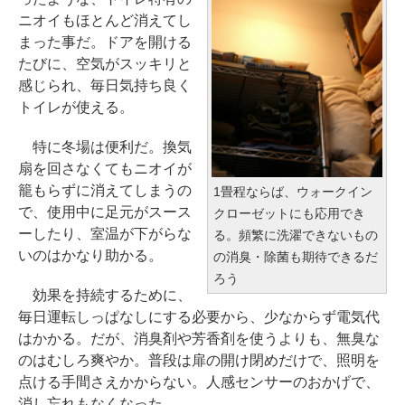
ニオイもほとんど消えてし
まった事だ。ドアを開ける
たびに、空気がスッキリと
感じられ、毎日気持ち良く
トイレが使える。
特に冬場は便利だ。換気
扇を回さなくてもニオイが
籠もらずに消えてしまうの
1畳程ならば、ウォークイン
で、使用中に足元がスース
クローゼットにも応用でき
ーしたり、室温が下がらな
る。頻繁に洗濯できないもの
いのはかなり助かる。
の消臭・除菌も期待できるだ
ろう
効果を持続するために、
毎日運転しっぱなしにする必要から、少なからず電気代
はかかる。だが、消臭剤や芳香剤を使うよりも、無臭な
のはむしろ爽やか。普段は扉の開け閉めだけで、照明を
点ける手間さえかからない。人感センサーのおかげで、
消し忘れもなくなった。