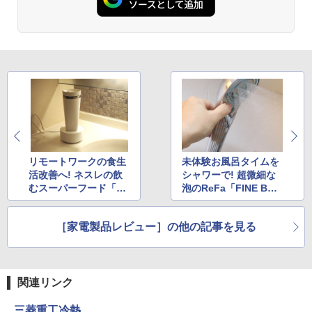
リモートワークの食生
未体験お風呂タイムを
活改善へ! ネスレの飲
シャワーで! 超微細な
むスーパーフード「ネ
泡のReFa「FINE BUB
スキーノ」を1カ月続
BLE S」が気持ちいい
けた
［家電製品レビュー］の他の記事を見る
関連リンク
三菱重工冷熱