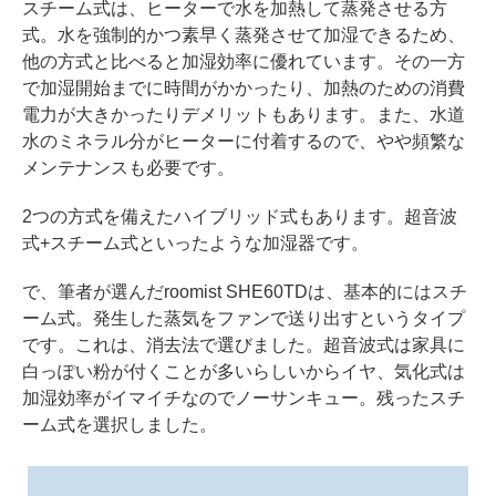
スチーム式は、ヒーターで水を加熱して蒸発させる方
式。水を強制的かつ素早く蒸発させて加湿できるため、
他の方式と比べると加湿効率に優れています。その一方
で加湿開始までに時間がかかったり、加熱のための消費
電力が大きかったりデメリットもあります。また、水道
水のミネラル分がヒーターに付着するので、やや頻繁な
メンテナンスも必要です。
2つの方式を備えたハイブリッド式もあります。超音波
式+スチーム式といったような加湿器です。
で、筆者が選んだroomist SHE60TDは、基本的にはスチ
ーム式。発生した蒸気をファンで送り出すというタイプ
です。これは、消去法で選びました。超音波式は家具に
白っぽい粉が付くことが多いらしいからイヤ、気化式は
加湿効率がイマイチなのでノーサンキュー。残ったスチ
ーム式を選択しました。