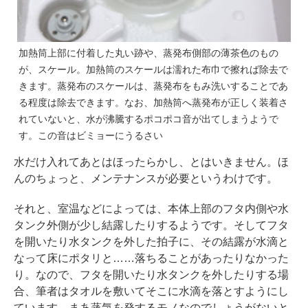
加熱筒上部に付着した丸い跡や、蒸発布側部の薄茶色のもの
が、スケール。加熱筒のスケールは濡れた布巾で擦れば除去で
きます。蒸発布のスケールは、蒸発布をもみ洗いすることであ
る程度は除去できます。なお、加熱筒へ蒸発布が正しく装着さ
れていないと、水が沸騰するポコポコ音が出てしまうようで
す。この音はビミョーにうるさい
水だけ入れてあとはほったらかし、とはいきません。ほ
んのちょっと、メンテナンスが必要というわけです。
それと、室温などによっては、本体上部のフタ内側や水
タンク外側が少し結露したりするようです。そしてフタ
を開いたり水タンクを外した拍子に、その結露が水滴と
なって床にポタリと……落ちることがあったりなかった
り。なので、フタを開いたり水タンクを外したりする場
合、筆者はタオルを敷いてそこに水滴を落とすようにし
ています。まあ蒸気を発するモノなのでしょうがないと