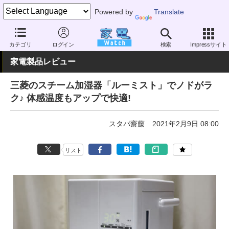
Powered by
Translate
家電 Watch
空調家電
加湿器・除湿機
加湿器
カテゴリ
ログイン
検索
Impressサイト
家電製品レビュー
三菱のスチーム加湿器「ルーミスト」でノドがラ
ク♪ 体感温度もアップで快適!
スタパ齋藤
2021年2月9日 08:00
リスト