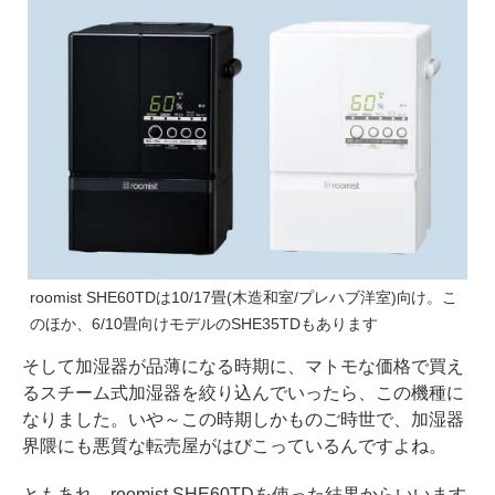
roomist SHE60TDは10/17畳(木造和室/プレハブ洋室)向け。こ
のほか、6/10畳向けモデルのSHE35TDもあります
そして加湿器が品薄になる時期に、マトモな価格で買え
るスチーム式加湿器を絞り込んでいったら、この機種に
なりました。いや～この時期しかものご時世で、加湿器
界隈にも悪質な転売屋がはびこっているんですよね。
ともあれ、roomist SHE60TDを使った結果からいいます