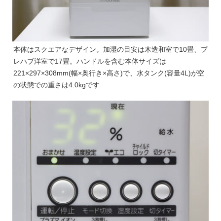
本体はスクエアなデザイン。加湿の目安は木造和室で10畳、プ
レハブ洋室で17畳。ハンドルを含む本体サイズは
221×297×308mm(幅×奥行き×高さ)で、水タンク(容量4L)が空
の状態での重さは4.0kgです