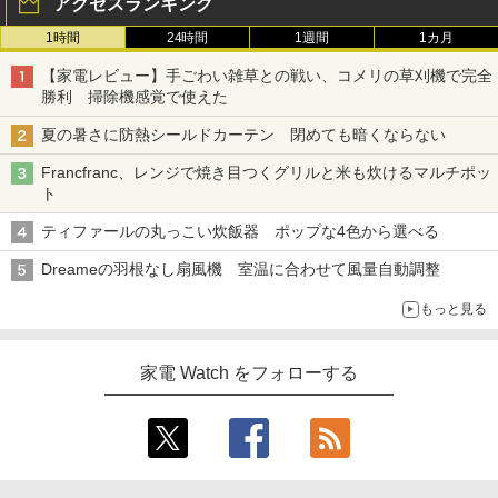
アクセスランキング
1時間
24時間
1週間
1カ月
【家電レビュー】手ごわい雑草との戦い、コメリの草刈機で完全
勝利 掃除機感覚で使えた
夏の暑さに防熱シールドカーテン 閉めても暗くならない
Francfranc、レンジで焼き目つくグリルと米も炊けるマルチポッ
ト
ティファールの丸っこい炊飯器 ポップな4色から選べる
Dreameの羽根なし扇風機 室温に合わせて風量自動調整
もっと見る
家電 Watch をフォローする