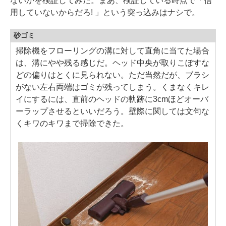
ないかを検証してみた。まあ、検証している時点で「信
用していないからだろ! 」という突っ込みはナシで。
砂ゴミ
掃除機をフローリングの溝に対して直角に当てた場合
は、溝にやや残る感じだ。ヘッド中央が取りこぼすな
どの偏りはとくに見られない。ただ当然だが、ブラシ
がない左右両端はゴミが残ってしまう。くまなくキレ
イにするには、直前のヘッドの軌跡に3cmほどオーバ
ーラップさせるといいだろう。壁際に関しては文句な
くキワのキワまで掃除できた。