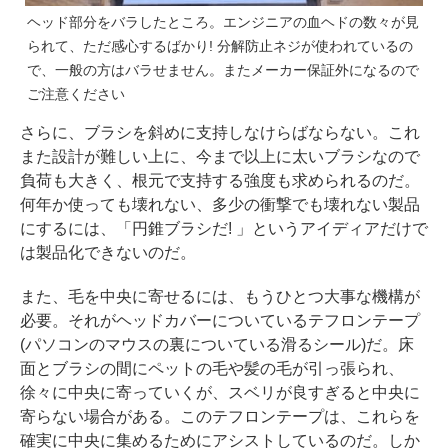
ヘッド部分をバラしたところ。エンジニアの血ヘドの数々が見
られて、ただ感心するばかり! 分解防止ネジが使われているの
で、一般の方はバラせません。またメーカー保証外になるので
ご注意ください
さらに、ブラシを斜めに支持しなけらばならない。これ
また設計が難しい上に、今まで以上に太いブラシなので
負荷も大きく、根元で支持する強度も求められるのだ。
何年か使っても壊れない、多少の衝撃でも壊れない製品
にするには、「円錐ブラシだ! 」というアイディアだけで
は製品化できないのだ。
また、毛を中央に寄せるには、もうひとつ大事な機構が
必要。それがヘッドカバーについているテフロンテープ
(パソコンのマウスの裏についている滑るシール)だ。床
面とブラシの間にペットの毛や髪の毛が引っ張られ、
徐々に中央に寄っていくが、スベリが良すぎると中央に
寄らない場合がある。このテフロンテープは、これらを
確実に中央に集めるためにアシストしているのだ。しか