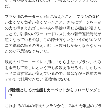
ゃくちゃ盛り込まれたのが「からまないブラシ」なの
だ。
ブラシ用のモーターが2個に増えたこと、ブラシの直径
が太くなり負荷が高くなったこと、さらにブラシを一定
の力で押さえ糸ゴミを中央へ手繰り寄せる機能が増えた
ことで、以前のパワーコードレスに比べ若干運転時間が
短くなっているのは、この際仕方ないというのがエンジ
ニア視線の筆者の考え。むしろ数分しか短くならなかっ
たのが不思議なぐらいだ。
以前のパワーコードレス用に「からまないブラシ」のみ
を販売して欲しいという声も多数あるだろう。しかしヘ
ッドに回す電流が増えているので、残念ながら以前のモ
デルでは利用できない(互換性はない)。
掃除機としての性能もカーペットからフローリングま
で
これまでの1本の棒状のブラシから、2本の円錐型のブラ