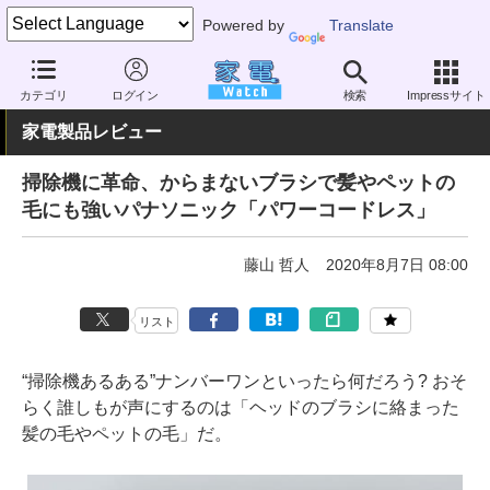
Powered by
Translate
家電 Watch
生活家電
掃除機
スティック型
カテゴリ
ログイン
検索
Impressサイト
家電製品レビュー
掃除機に革命、からまないブラシで髪やペットの
毛にも強いパナソニック「パワーコードレス」
藤山 哲人
2020年8月7日 08:00
リスト
“掃除機あるある”ナンバーワンといったら何だろう? おそ
らく誰しもが声にするのは「ヘッドのブラシに絡まった
髪の毛やペットの毛」だ。