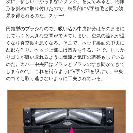
次に、新しい「からまないブラシ」を見てみると、円錐
形を斜めに取り付けたので、結果的にV字植毛と同じ効
果を得られるのだ。スゲー!
円錐型のブラシなので、吸い込み中央部分はそのままに
しておくと大きな空間ができてしまい、空気の流れが遅
くなり真空度も悪くなる。そこで、ヘッド裏面の中央に
凸部を作り、ヘッド上部には凹みを作ることで、しっか
りゴミが吸い取れるように気流と気圧の調整もしている
のだ。カバー中央部はブラシとブラシのすき間ができて
しまうので、これを補うようにV字の羽を設けて、中央
のゴミも取り逃さないように工夫されている。