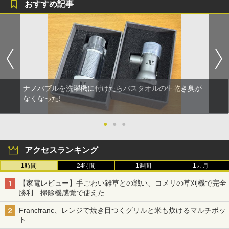
おすすめ記事
ナノバブルを洗濯機に付けたらバスタオルの生乾き臭が
なくなった!
●
●
●
アクセスランキング
1時間
24時間
1週間
1カ月
【家電レビュー】手ごわい雑草との戦い、コメリの草刈機で完全
勝利 掃除機感覚で使えた
Francfranc、レンジで焼き目つくグリルと米も炊けるマルチポッ
ト