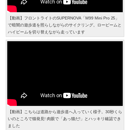
【動画】フロントライトのSUPERNOVA「M99 Mini Pro 25」
で暗闇の遊歩道を照らしながらのサイクリング。ロービームと
ハイビームを切り替えながら走っています
【動画】こちらは道路から遊歩道へ入っていく様子。30秒くら
いのところで猫発見! 肉眼で「あっ猫だ!」とハッキリ確認でき
ました