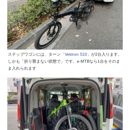
ステップワゴンには、ターン
「Vektron S10」
が2台入ります。
しかも「折り畳まない状態で」です。e-MTBなら1台をそのま
ま入れられます