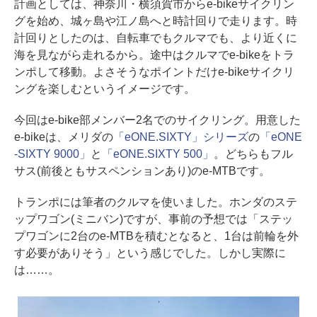
計画としては、神奈川・横須賀市からe-bikeサイクリン
グを始め、城ヶ島や江ノ島へと時計回りで走ります。時
計回りとしたのは、自転車でもクルマでも、より近くに
海を見ながら走れるから。途中はクルマでe-bikeをトラ
ンポして移動。よさそうなポイントだけe-bikeサイクリ
ングを楽しむというイメージです。
今回はe-bike部メンバー2名でのサイクリング。用意した
e-bikeは、メリダの
「eONE.SIXTY」シリーズ
の
「eONE
-SIXTY 9000」
と
「eONE.SIXTY 500」
。どちらもフル
サス(前後ともサスペンションあり)のe-MTBです。
トランポには筆者のクルマを使いました。ホンダのステ
ップワゴン(ミニバン)ですが、事前の予想では「ステッ
プワゴンに2台のe-MTBを積むとなると、1台は前輪を外
す必要がありそう」という感じでした。しかし実際に
は……。