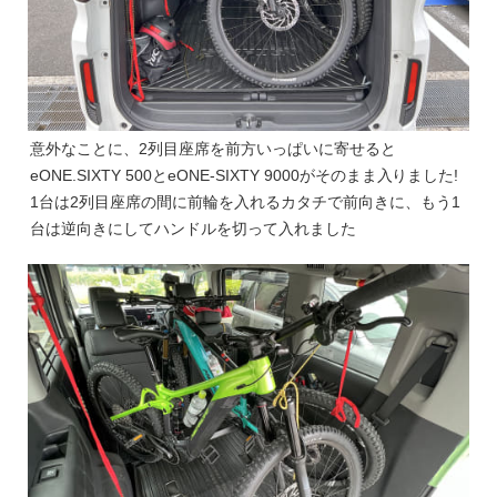
意外なことに、2列目座席を前方いっぱいに寄せると
eONE.SIXTY 500とeONE-SIXTY 9000がそのまま入りました!
1台は2列目座席の間に前輪を入れるカタチで前向きに、もう1
台は逆向きにしてハンドルを切って入れました