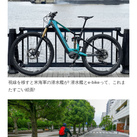
視線を移すと米海軍の潜水艦が! 潜水艦とe-bikeって、これま
たすごい絵面!