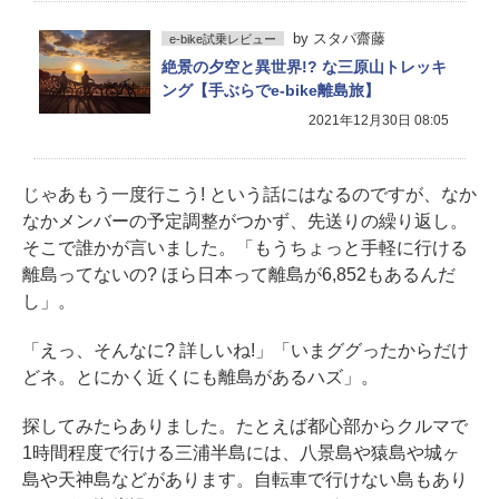
by
スタパ齋藤
e-bike試乗レビュー
絶景の夕空と異世界!? な三原山トレッキ
ング【手ぶらでe-bike離島旅】
2021年12月30日 08:05
じゃあもう一度行こう! という話にはなるのですが、なか
なかメンバーの予定調整がつかず、先送りの繰り返し。
そこで誰かが言いました。「もうちょっと手軽に行ける
離島ってないの? ほら日本って離島が6,852もあるんだ
し」。
「えっ、そんなに? 詳しいね!」「いまググったからだけ
どネ。とにかく近くにも離島があるハズ」。
探してみたらありました。たとえば都心部からクルマで
1時間程度で行ける三浦半島には、八景島や猿島や城ヶ
島や天神島などがあります。自転車で行けない島もあり