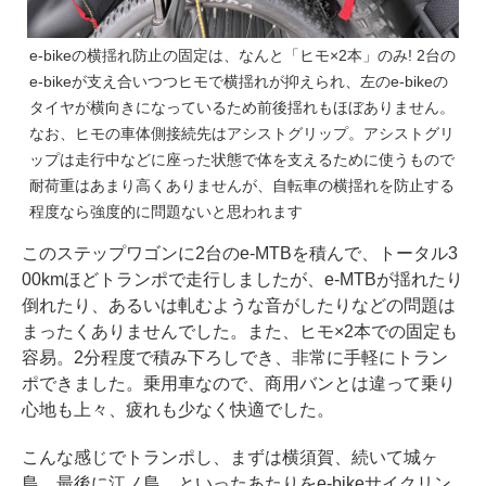
e-bikeの横揺れ防止の固定は、なんと「ヒモ×2本」のみ! 2台の
e-bikeが支え合いつつヒモで横揺れが抑えられ、左のe-bikeの
タイヤが横向きになっているため前後揺れもほぼありません。
なお、ヒモの車体側接続先はアシストグリップ。アシストグリ
ップは走行中などに座った状態で体を支えるために使うもので
耐荷重はあまり高くありませんが、自転車の横揺れを防止する
程度なら強度的に問題ないと思われます
このステップワゴンに2台のe-MTBを積んで、トータル3
00kmほどトランポで走行しましたが、e-MTBが揺れたり
倒れたり、あるいは軋むような音がしたりなどの問題は
まったくありませんでした。また、ヒモ×2本での固定も
容易。2分程度で積み下ろしでき、非常に手軽にトラン
ポできました。乗用車なので、商用バンとは違って乗り
心地も上々、疲れも少なく快適でした。
こんな感じでトランポし、まずは横須賀、続いて城ヶ
島、最後に江ノ島、といったあたりをe-bikeサイクリン