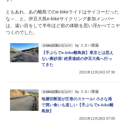
ともあれ、あの離島でのe-bikeライドはサイコーだった
な～、と。伊豆大島e-bikeサイクリング参加メンバー
は、遠い目をして半年ほど前の体験を思い浮かべてニヤ
つくのでした。
by
スタパ齋藤
e-bike試乗レビュー
【手ぶらでe-bike離島旅】東京とは思え
ない裏砂漠! 絶景連続の伊豆大島へ行っ
てきた
2021年12月24日 07:30
by
スタパ齋藤
e-bike試乗レビュー
地層切断面が圧巻のスケール! 小さな港
で買い食いも楽しい【手ぶらでe-bike離
島旅】
2021年12月28日 07:05