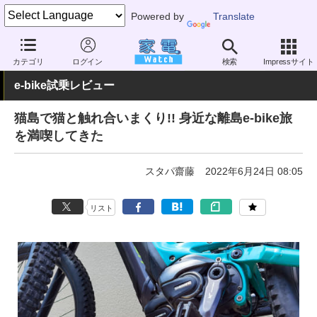
Powered by
Translate
家電 Watch
その他・家電
アウトドア
電動自転車
カテゴリ
ログイン
検索
Impressサイト
e-bike試乗レビュー
猫島で猫と触れ合いまくり!! 身近な離島e-bike旅
を満喫してきた
スタパ齋藤
2022年6月24日 08:05
リスト