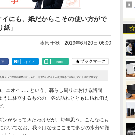
オイにも、紙だからこその使い方がで
り紙」
藤原 千秋
2019年6月20日 06:00
ブックマーク
ェア
はてブ
note
合等々への現実的対処法とともに、忌憚ないアイテム使用感をご紹介していく連載記事です
)、ニオイ……という、暮らし周りにおける諸問
ように林立するものの、冬の訪れとともに枯れ消え
だ。
ンがやってきたわけだが、毎年思う。こんなにも
紀においてなお、我々はなぜここまで多少の水分や微