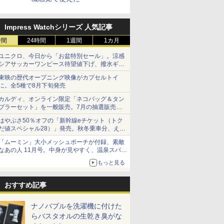
Impress Watchシリーズ 人気記事
時間
24時間
1週間
1カ月
ユニクロ、今日から「お盆特別セール」。涼感
シアサッカーワンピース待望値下げ、撥水ギア
ショーツは1990円に
東映の歴代オープニング映像がカプセルトイ
に。全5種で8月下旬発売
カルディ、オンライン限定「ネコバッグ＆タン
ブラーセット」を一般販売。7月の抽選販売の
当選無効分
はやぶさ50％オフの「新幹線eチケット（トク
だ値スペシャル28）」発売。秋冬乗車分、えき
ねっと限定
「ムーミン」大小メッシュポーチが付録、素敵
なあの人 11月号。中身が見やすく、温泉スパに
も使える
もっと見る
おすすめ記事
ナノバブルを洗濯機に付けた
らバスタオルの生乾き臭がな