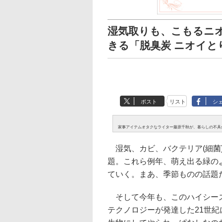
湿気取りも、こもるニ
きる「脱臭炭 ニオイと
ポスト
リスト
シ
家事アイテムオタクなライター藤原千秋が、暮らしの不具
湿気、カビ、バクテリア(細菌
題。これら例年、萌え出る緑の
ていく。まあ、季節ものの話題
そして今年も、このハイシーズ
テクノロジーが発達した21世