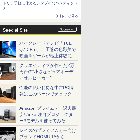
ニトリ、手軽に使えるシンプルなハンディクリ
ーナー
もっと見る
Special Site
ハイグレードテレビ「TCL
Q7D Pro」。圧巻の色彩美で
映画＆ゲームが極上体験に
クリエイティブが作った2万
円台の“小さなピュアオーデ
ィオスピーカー”
性能の良いお得な中古PC情
報はこのページでチェック！
Amazon プライムデー過去最
安! Anker注目プロジェクタ
ー3モデルを使ってみた
レイズのプレミアムカー向け
ブランドHOMURAから