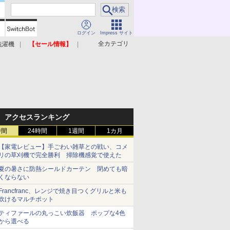
ログイン
Impress サイト
全カテゴリ
洗濯機
【セール情報】
照明器具
美容家電
アクセスランキング
時間
24時間
1週間
1カ月
【家電レビュー】手ごわい雑草との戦い、コメ
リの草刈機で完全勝利 掃除機感覚で使えた
夏の暑さに防熱シールドカーテン 閉めても暗
くならない
Francfranc、レンジで焼き目つくグリルと米も
炊けるマルチポット
ティファールの丸っこい炊飯器 ポップな4色
から選べる