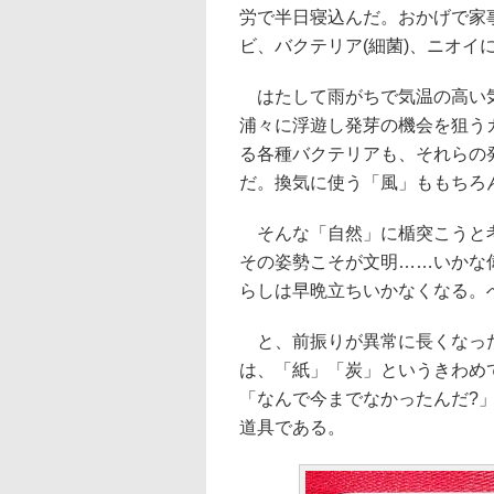
労で半日寝込んだ。おかげで家
ビ、バクテリア(細菌)、ニオイ
はたして雨がちで気温の高い気
浦々に浮遊し発芽の機会を狙う
る各種バクテリアも、それらの
だ。換気に使う「風」ももちろ
そんな「自然」に楯突こうと考
その姿勢こそが文明……いかな
らしは早晩立ちいかなくなる。
と、前振りが異常に長くなった
は、「紙」「炭」というきわめ
「なんで今までなかったんだ?
道具である。