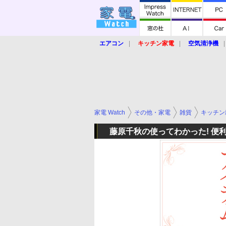
エアコン
キッチン家電
空気清浄機
炊飯器
ロボット掃除機
暖房器具
業界動向
【家電大賞2019】
【e-bi
家電 Watch
その他・家電
雑貨
キッチン
藤原千秋の使ってわかった! 便