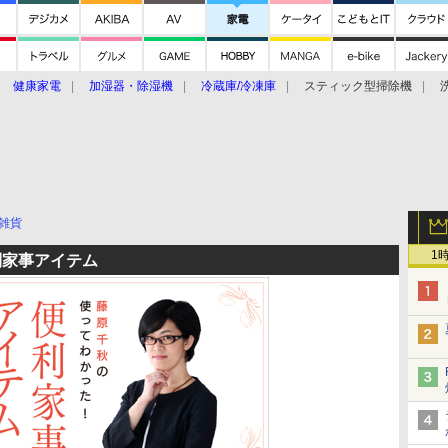
健康家電
加湿器・除湿機
冷蔵庫/冷凍庫
スティック型掃除機
扇風機
オーブン・電子レンジ
スマートハウス
掃除機
家事家電
ke大賞2019】
CES 2020
雑貨
1
利家事アイテム