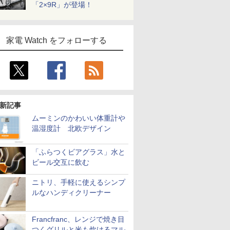
「2×9R」が登場！
家電 Watch をフォローする
新記事
ムーミンのかわいい体重計や
温湿度計 北欧デザイン
「ふらつくビアグラス」水と
ビール交互に飲む
ニトリ、手軽に使えるシンプ
ルなハンディクリーナー
Francfranc、レンジで焼き目
つくグリルと米も炊けるマル