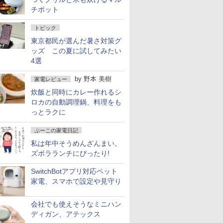
チポット
トピック
東京都民が選んだ暑さ対策グ
ッズ この夏に試してみたい
4選
by
野本 美樹
家電レビュー
炊飯と同時にカレー作れるシ
ロカの自動調理鍋、料理をも
っとラクに
ぷーこの家電日記
私は年中そうめんざんまい。
ズボラランチにぴったり!
SwitchBotアプリ対応ペット
家電、スマホで設定や見守り
会社でも使えそうなミニハン
ディガン、アテックス