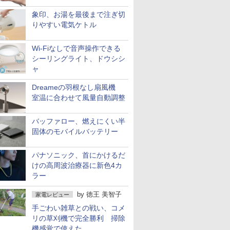
象印、お湯を最後まで注ぎ切
りやすい電気ケトル
Wi-Fiなしで音声操作できる
シーリングライト、ドウシシ
ャ
Dreameの羽根なし扇風機
室温に合わせて風量自動調整
バッファロー、燃えにくい半
固体のモバイルバッテリー
パナソニック、首にかけるだ
けの高周波治療器に新色4カ
ラー
by
徳王 美智子
家電レビュー
手ごわい雑草との戦い、コメ
リの草刈機で完全勝利 掃除
機感覚で使えた