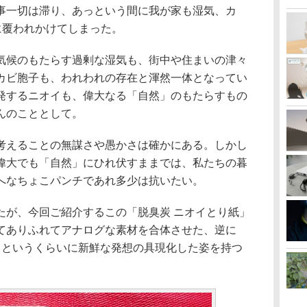
事一切は滞り、あっという間に我が家も湿気、カ
に覆われかけてしまった。
候のもたらす過剰な湿気も、街中や住まいの津々
カビ胞子も、われわれの存在と渾然一体となってい
発するニオイも、偉大なる「自然」のもたらすもの
んのこととして。
えることの無謀さや愚かさは確かにある。しかし
偉大でも「自然」にひれ伏すままでは、私たちの暮
へなちょこパンチであれ多少は抗いたい。
が、今回ご紹介するこの「脱臭炭 ニオイとり紙」
てありふれてアナログな素材を合体させた、逆に
」というくらいに新鮮な発想の具現化した姿を持つ