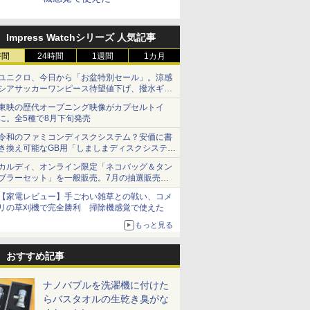
Impress Watchシリーズ 人気記事
時間
24時間
1週間
1カ月
ユニクロ、今日から「お盆特別セール」。涼感
シアサッカーワンピース待望値下げ、撥水ギア
ショーツは1990円に
東映の歴代オープニング映像がカプセルトイ
に。全5種で8月下旬発売
令和のファミコンディスクシステム？安価に書
き換え可能なGB用「しましまディスクシステ
ム」
カルディ、オンライン限定「ネコバッグ＆タン
ブラーセット」を一般販売。7月の抽選販売の
当選無効分
【家電レビュー】手ごわい雑草との戦い、コメ
リの草刈機で完全勝利 掃除機感覚で使えた
もっと見る
おすすめ記事
ナノバブルを洗濯機に付けた
らバスタオルの生乾き臭がな