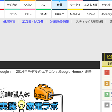
健康家電
加湿器・除湿機
冷蔵庫/冷凍庫
スティック型掃除機
扇風機
オーブン・電子レンジ
スマートハウス
掃除機
家事家電
ke大賞2019】
CES 2020
1
ogle」、2014年モデルのエアコンもGoogle Homeと連携