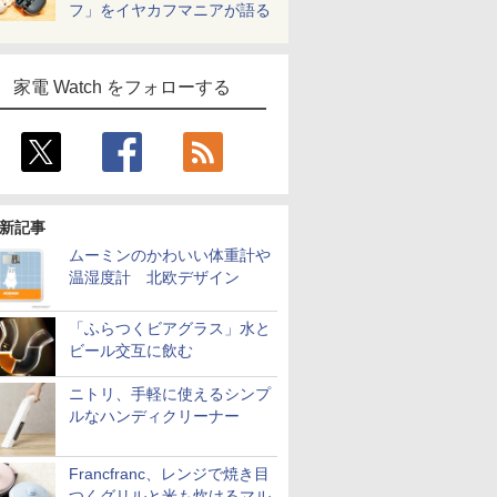
フ」をイヤカフマニアが語る
家電 Watch をフォローする
新記事
ムーミンのかわいい体重計や
温湿度計 北欧デザイン
「ふらつくビアグラス」水と
ビール交互に飲む
ニトリ、手軽に使えるシンプ
ルなハンディクリーナー
Francfranc、レンジで焼き目
つくグリルと米も炊けるマル