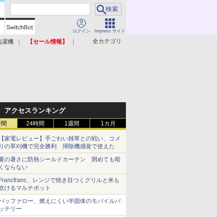
ログイン
Impress サイト
全カテゴリ
洗濯機
【セール情報】
照明器具
美容家電
アクセスランキング
時間
24時間
1週間
1カ月
【家電レビュー】手ごわい雑草との戦い、コメ
リの草刈機で完全勝利 掃除機感覚で使えた
夏の暑さに防熱シールドカーテン 閉めても暗
くならない
Francfranc、レンジで焼き目つくグリルと米も
炊けるマルチポット
バッファロー、燃えにくい半固体のモバイルバ
ッテリー