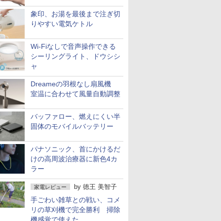
象印、お湯を最後まで注ぎ切
りやすい電気ケトル
Wi-Fiなしで音声操作できる
シーリングライト、ドウシシ
ャ
Dreameの羽根なし扇風機
室温に合わせて風量自動調整
バッファロー、燃えにくい半
固体のモバイルバッテリー
パナソニック、首にかけるだ
けの高周波治療器に新色4カ
ラー
by
徳王 美智子
家電レビュー
手ごわい雑草との戦い、コメ
リの草刈機で完全勝利 掃除
機感覚で使えた