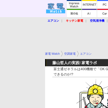
エアコン
キッチン家電
空気清浄機
炊飯器
ロボット掃除機
暖房器具
業界動向
【家電大賞2019】
【e-bi
家電 Watch
空調家電
エアコン
藤山哲人の実践! 家電ラボ
富士通ゼネラルは400機種で「OK Go
できるのか!?