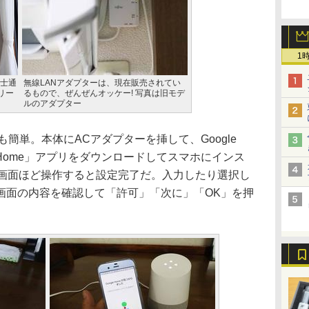
1
士通
無線LANアダプターは、現在販売されてい
リー
るもので、ぜんぜんオッケー! 写真は旧モデ
ルのアダプター
プも簡単。本体にACアダプターを挿して、Google
oogle Home」アプリをダウンロードしてスマホにインス
0画面ほど操作すると設定完了だ。入力したり選択し
画面の内容を確認して「許可」「次に」「OK」を押