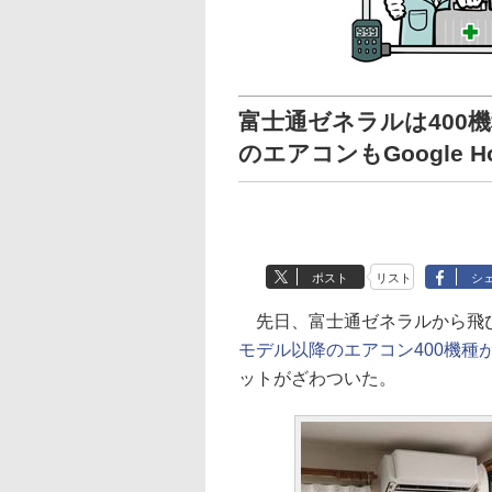
富士通ゼネラルは400機種
のエアコンもGoogle 
ポスト
リスト
シ
先日、富士通ゼネラルから飛
モデル以降のエアコン400機種がGo
ットがざわついた。