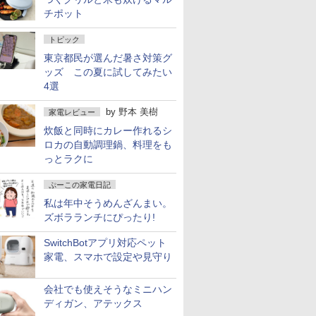
チポット
トピック
東京都民が選んだ暑さ対策グ
ッズ この夏に試してみたい
4選
by
野本 美樹
家電レビュー
炊飯と同時にカレー作れるシ
ロカの自動調理鍋、料理をも
っとラクに
ぷーこの家電日記
私は年中そうめんざんまい。
ズボラランチにぴったり!
SwitchBotアプリ対応ペット
家電、スマホで設定や見守り
会社でも使えそうなミニハン
ディガン、アテックス