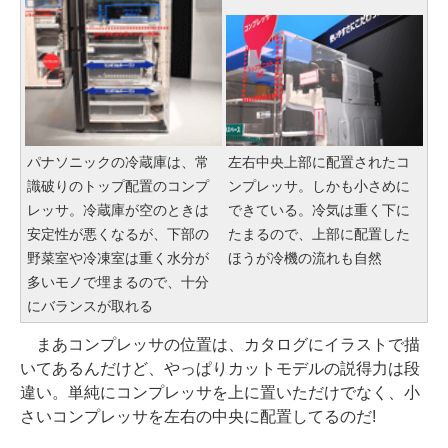
パナソニックの冷蔵庫は、常
左右中央上部に配置されたコ
識破りのトップ配置のコンプ
ンプレッサ。しかも小さめに
レッサ。冷蔵庫が空のときは
できている。冷気は重く下に
安定性が悪くなるが、下部の
たまるので、上部に配置した
野菜室や冷凍室は重く水分が
ほうが冷機の流れも自然
多いモノで埋まるので、十分
にバランスが取れる
まあコンプレッサの位置は、カタログにイラストで描
いてあるんだけど、やっぱりカットモデルの説得力は段
違い。単純にコンプレッサを上に置いただけでなく、小
さいコンプレッサを左右の中央に配置してるのだ!