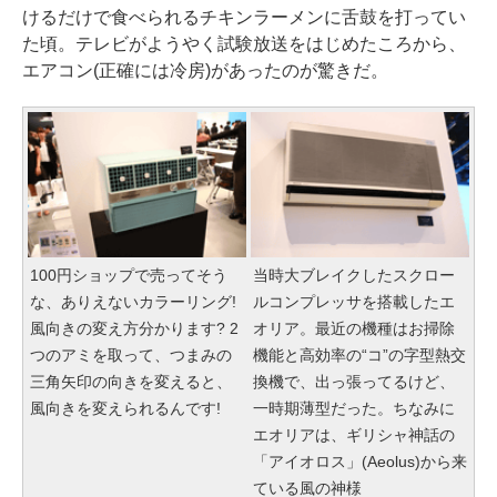
けるだけで食べられるチキンラーメンに舌鼓を打ってい
た頃。テレビがようやく試験放送をはじめたころから、
エアコン(正確には冷房)があったのが驚きだ。
100円ショップで売ってそう
当時大ブレイクしたスクロー
な、ありえないカラーリング!
ルコンプレッサを搭載したエ
風向きの変え方分かります? 2
オリア。最近の機種はお掃除
つのアミを取って、つまみの
機能と高効率の“コ”の字型熱交
三角矢印の向きを変えると、
換機で、出っ張ってるけど、
風向きを変えられるんです!
一時期薄型だった。ちなみに
エオリアは、ギリシャ神話の
「アイオロス」(Aeolus)から来
ている風の神様