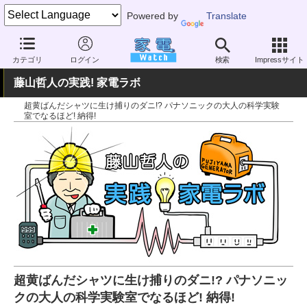
Powered by
Translate
家電 Watch
生活家電
洗濯機
ドラム式洗濯乾燥機
カテゴリ
ログイン
検索
Impressサイト
藤山哲人の実践! 家電ラボ
超黄ばんだシャツに生け捕りのダニ!? パナソニックの大人の科学実験
室でなるほど! 納得!
超黄ばんだシャツに生け捕りのダニ!? パナソニッ
クの大人の科学実験室でなるほど! 納得!