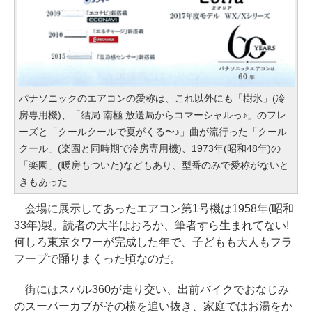
パナソニックのエアコンの愛称は、これ以外にも「樹氷」(冷
房専用機)、「結局 南極 放送局からコマーシャルっ♪」のフレ
ーズと「クールクールで夏がくる〜♪」曲が流行った「クール
クール」(楽園と同時期で冷房専用機)、1973年(昭和48年)の
「楽園」(暖房もついた)などもあり、型番のみで愛称がないと
きもあった
会場に展示してあったエアコン第1号機は1958年(昭和
33年)製。読者の大半はおろか、筆者すら生まれてない!
何しろ東京タワーが完成した年で、子どもも大人もフラ
フープで踊りまくった頃なのだ。
街にはスバル360が走り交い、出前バイクでおなじみ
のスーパーカブがその横を追い抜き、家庭ではお湯をか