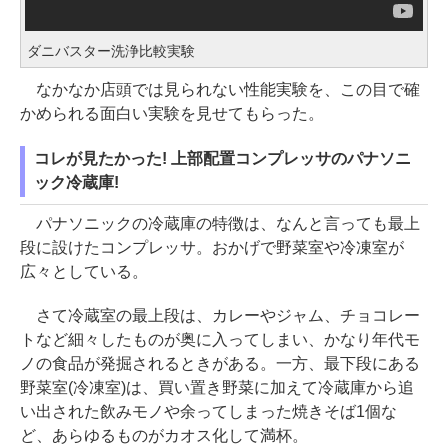
ダニバスター洗浄比較実験
なかなか店頭では見られない性能実験を、この目で確
かめられる面白い実験を見せてもらった。
コレが見たかった! 上部配置コンプレッサのパナソニ
ック冷蔵庫!
パナソニックの冷蔵庫の特徴は、なんと言っても最上
段に設けたコンプレッサ。おかげで野菜室や冷凍室が
広々としている。
さて冷蔵室の最上段は、カレーやジャム、チョコレー
トなど細々したものが奥に入ってしまい、かなり年代モ
ノの食品が発掘されるときがある。一方、最下段にある
野菜室(冷凍室)は、買い置き野菜に加えて冷蔵庫から追
い出された飲みモノや余ってしまった焼きそば1個な
ど、あらゆるものがカオス化して満杯。