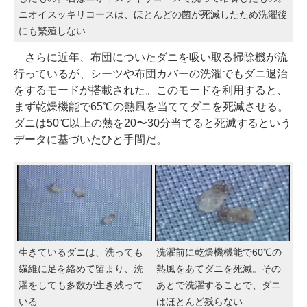
ニオイスッキリコースは、ほとんどの菌が死滅したため洗濯後
にも繁殖しない
さらに近年、布団についたダニを吸い取る掃除機が流
行っているが、シーツや布団カバーの洗濯でもダニ退治
をするモードが搭載された。このモードを利用すると、
まず乾燥機能で65℃の熱風を当ててダニを死滅させる。
ダニは50℃以上の熱を20〜30分当てると死滅するという
データに基づいたひと手間だ。
生きているダニは、洗っても
洗濯前に乾燥機機能で60℃の
繊維に足を絡めて留まり、洗
熱風をあてダニを死滅。その
濯をしても多数が生き残って
あとで洗濯することで、ダニ
いる
はほとんど残らない