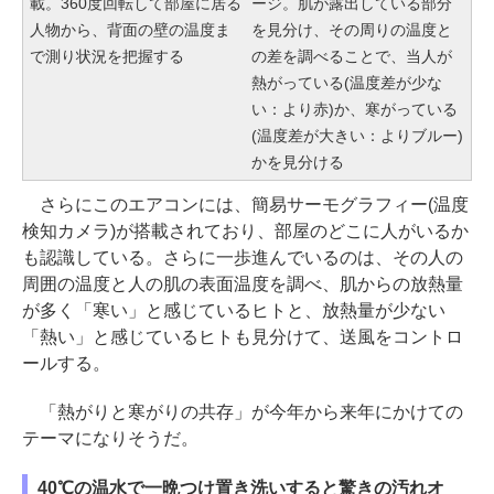
載。360度回転して部屋に居る
ージ。肌が露出している部分
人物から、背面の壁の温度ま
を見分け、その周りの温度と
で測り状況を把握する
の差を調べることで、当人が
熱がっている(温度差が少な
い：より赤)か、寒がっている
(温度差が大きい：よりブルー)
かを見分ける
さらにこのエアコンには、簡易サーモグラフィー(温度
検知カメラ)が搭載されており、部屋のどこに人がいるか
も認識している。さらに一歩進んでいるのは、その人の
周囲の温度と人の肌の表面温度を調べ、肌からの放熱量
が多く「寒い」と感じているヒトと、放熱量が少ない
「熱い」と感じているヒトも見分けて、送風をコントロ
ールする。
「熱がりと寒がりの共存」が今年から来年にかけての
テーマになりそうだ。
40℃の温水で一晩つけ置き洗いすると驚きの汚れオ