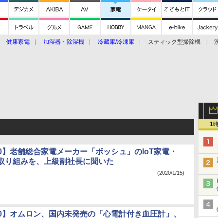
健康家電
加湿器・除湿機
冷蔵庫/冷凍庫
スティック型掃除機
扇風機
オーブン・電子レンジ
スマートハウス
掃除機
家事家電
ke大賞2019】
CES 2020
1
020】老舗総合家電メーカー「ボッシュ」のIoT家電・
の取り組みを、上級副社長に聞いた
(2020/1/15)
020】オムロン、国内未発売の「心電計付き血圧計」、