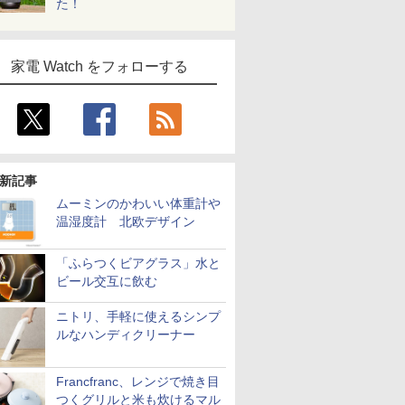
た！
家電 Watch をフォローする
新記事
ムーミンのかわいい体重計や
温湿度計 北欧デザイン
「ふらつくビアグラス」水と
ビール交互に飲む
ニトリ、手軽に使えるシンプ
ルなハンディクリーナー
Francfranc、レンジで焼き目
つくグリルと米も炊けるマル