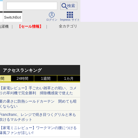
ログイン
Impress サイト
全カテゴリ
洗濯機
【セール情報】
照明器具
美容家電
アクセスランキング
時間
24時間
1週間
1カ月
【家電レビュー】手ごわい雑草との戦い、コメ
リの草刈機で完全勝利 掃除機感覚で使えた
夏の暑さに防熱シールドカーテン 閉めても暗
くならない
Francfranc、レンジで焼き目つくグリルと米も
炊けるマルチポット
【家電ミニレビュー】ワークマンの腰につける
爆風ファンが涼しい!