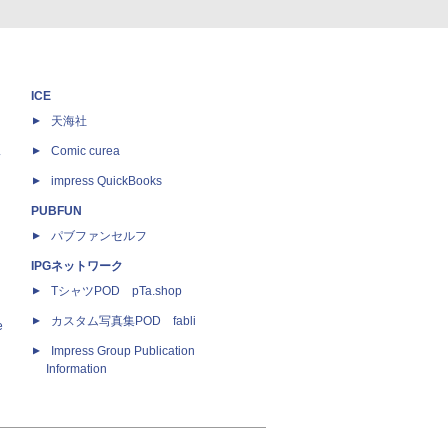
ICE
天海社
ス
Comic curea
impress QuickBooks
PUBFUN
パブファンセルフ
IPGネットワーク
TシャツPOD pTa.shop
カスタム写真集POD fabli
e
Impress Group Publication
Information