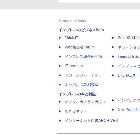
Group site links
インプレスのビジネスWeb
Think IT
SmartGri
Web担当者Forum
ネットショ
インプレス総合研究所
Impress Busi
IT Leaders
インプレス
ドローンジャーナル
DIGITAL
ネッ担お悩み相談室
インプレスの本と雑誌
インプレス
デジタルカメラマガジン
NextPublish
できるネット
インターネット白書ARCHIVES