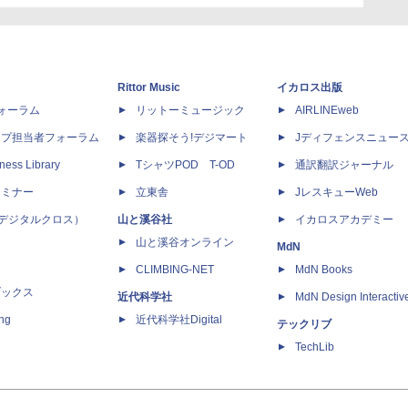
Rittor Music
イカロス出版
dフォーラム
リットーミュージック
AIRLINEweb
ップ担当者フォーラム
楽器探そう!デジマート
Jディフェンスニュー
ness Library
TシャツPOD T-OD
通訳翻訳ジャーナル
セミナー
立東舎
JレスキューWeb
 X（デジタルクロス）
山と溪谷社
イカロスアカデミー
山と溪谷オンライン
MdN
CLIMBING-NET
MdN Books
ブックス
近代科学社
MdN Design Interactiv
ing
近代科学社Digital
テックリブ
TechLib