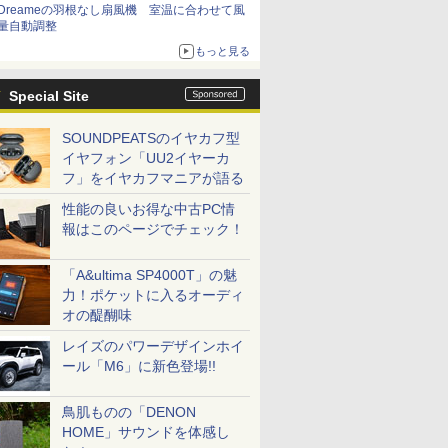
Dreameの羽根なし扇風機 室温に合わせて風
量自動調整
もっと見る
Special Site
SOUNDPEATSのイヤカフ型
イヤフォン「UU2イヤーカ
フ」をイヤカフマニアが語る
性能の良いお得な中古PC情
報はこのページでチェック！
「A&ultima SP4000T」の魅
力！ポケットに入るオーディ
オの醍醐味
レイズのパワーデザインホイ
ール「M6」に新色登場!!
鳥肌ものの「DENON
HOME」サウンドを体感し