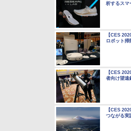
析するスマ
【CES 2
ロボット掃除
【CES 2
者向け望遠鏡「
【CES 2
つながる実