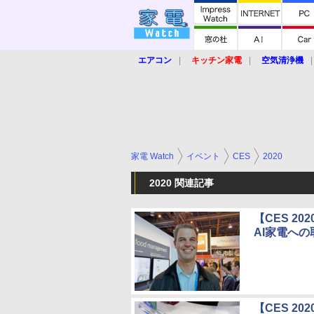
エアコン
キッチン家電
空気清浄機
炊飯器
ロボット掃除機
暖房器具
業界動向
【家電大賞2019】
【e-bi
家電 Watch
イベント
CES
2020
2020 関連記事
【CES 2
AI家電へ
【CES 2