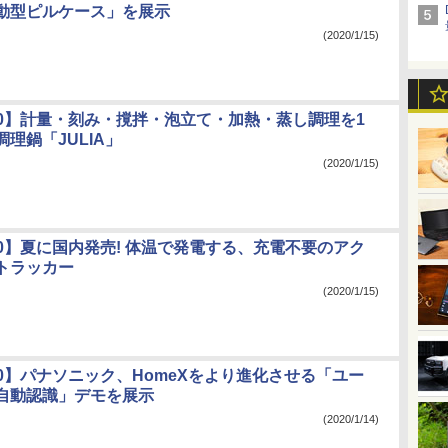
動型ピルケース」を展示
(2020/1/15)
020】計量・刻み・撹拌・泡立て・加熱・蒸し調理を1
理鍋「JULIA」
(2020/1/15)
020】夏に国内発売! 体温で発電する、充電不要のアク
トラッカー
(2020/1/15)
020】パナソニック、HomeXをより進化させる「ユー
自動認識」デモを展示
(2020/1/14)