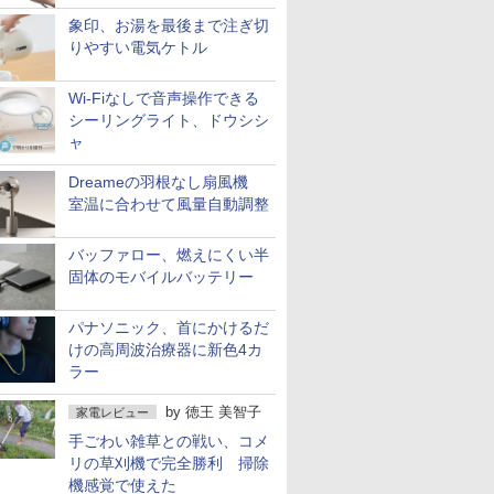
象印、お湯を最後まで注ぎ切
りやすい電気ケトル
Wi-Fiなしで音声操作できる
シーリングライト、ドウシシ
ャ
Dreameの羽根なし扇風機
室温に合わせて風量自動調整
バッファロー、燃えにくい半
固体のモバイルバッテリー
パナソニック、首にかけるだ
けの高周波治療器に新色4カ
ラー
by
徳王 美智子
家電レビュー
手ごわい雑草との戦い、コメ
リの草刈機で完全勝利 掃除
機感覚で使えた