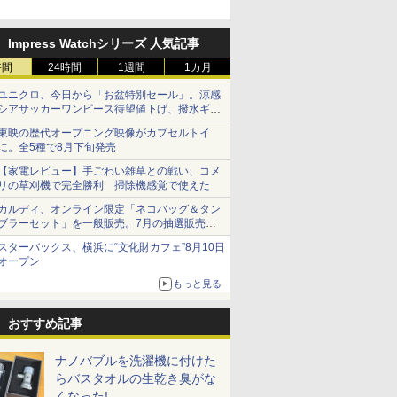
Impress Watchシリーズ 人気記事
時間
24時間
1週間
1カ月
ユニクロ、今日から「お盆特別セール」。涼感
シアサッカーワンピース待望値下げ、撥水ギア
ショーツは1990円に
東映の歴代オープニング映像がカプセルトイ
に。全5種で8月下旬発売
【家電レビュー】手ごわい雑草との戦い、コメ
リの草刈機で完全勝利 掃除機感覚で使えた
カルディ、オンライン限定「ネコバッグ＆タン
ブラーセット」を一般販売。7月の抽選販売の
当選無効分
スターバックス、横浜に“文化財カフェ”8月10日
オープン
もっと見る
おすすめ記事
ナノバブルを洗濯機に付けた
らバスタオルの生乾き臭がな
くなった!