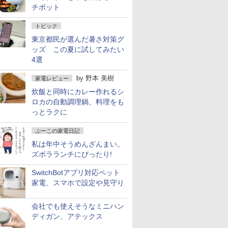
チポット
トピック
東京都民が選んだ暑さ対策グ
ッズ この夏に試してみたい
4選
by
野本 美樹
家電レビュー
炊飯と同時にカレー作れるシ
ロカの自動調理鍋、料理をも
っとラクに
ぷーこの家電日記
私は年中そうめんざんまい。
ズボラランチにぴったり!
SwitchBotアプリ対応ペット
家電、スマホで設定や見守り
会社でも使えそうなミニハン
ディガン、アテックス