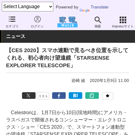
Powered by
Translate
家電 Watch
イベント
CES
2020
カテゴリ
ログイン
検索
Impressサイト
ニュース
【CES 2020】スマホ連動で見るべき位置を示して
くれる、初心者向け望遠鏡「STARSENSE
EXPLORER TELESCOPE」
岩崎 綾
2020年1月9日 11:00
リスト
Celestronは、1月7日から10日(現地時間)にアメリカ・
ラスベガスで開催されるコンシューマー・エレクトロニ
クス・ショー「CES 2020」で、スマートフォン連動型
の望遠鏡「STARSENSE EXPLORER TELESCOPE」を