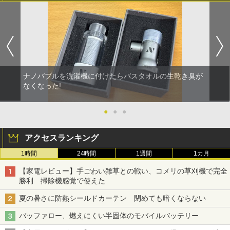
ナノバブルを洗濯機に付けたらバスタオルの生乾き臭が
なくなった!
●
●
●
アクセスランキング
1時間
24時間
1週間
1カ月
【家電レビュー】手ごわい雑草との戦い、コメリの草刈機で完全
勝利 掃除機感覚で使えた
夏の暑さに防熱シールドカーテン 閉めても暗くならない
バッファロー、燃えにくい半固体のモバイルバッテリー