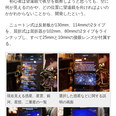
初心者は望遠鏡で夜空を観察しようと思っても、空に
何が見えるのかや、どの位置に望遠鏡を向ければよいの
かがわからないことから、開発したという。
ニュートン式は反射板が130mm、114mmの2タイプ
を、屈折式は屈折器が102mm、80mmの2タイプをライ
ンナップし、すべて25mmと10mmの接眼レンズが付属す
る。
現在見える惑星、星雲、銀
選択した惑星などに関する説
河、星団、二重星の一覧
明の画面