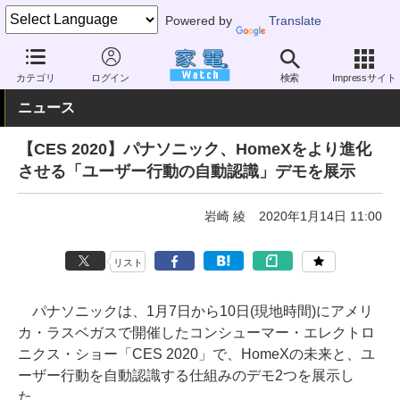
Powered by
Translate
家電 Watch
イベント
CES
2020
カテゴリ
ログイン
検索
Impressサイト
ニュース
【CES 2020】パナソニック、HomeXをより進化
させる「ユーザー行動の自動認識」デモを展示
岩崎 綾
2020年1月14日 11:00
リスト
パナソニックは、1月7日から10日(現地時間)にアメリ
カ・ラスベガスで開催したコンシューマー・エレクトロ
ニクス・ショー「CES 2020」で、HomeXの未来と、ユ
ーザー行動を自動認識する仕組みのデモ2つを展示し
た。