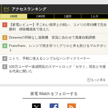
アクセスランキング
1時間
24時間
1週間
1カ月
【家電レビュー】手ごわい雑草との戦い、コメリの草刈機で完全
勝利 掃除機感覚で使えた
Dreameの羽根なし扇風機 室温に合わせて風量自動調整
Francfranc、レンジで焼き目つくグリルと米も炊けるマルチポッ
ト
ニトリ、手軽に使えるシンプルなハンディクリーナー
100万ユーザー達成間近のスマートロック「セサミ」現在と今後
を代表に聞いた
もっと見る
家電 Watch をフォローする