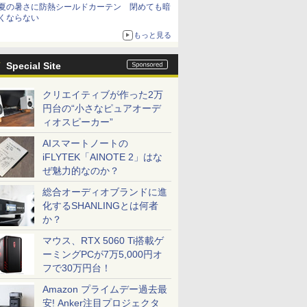
夏の暑さに防熱シールドカーテン 閉めても暗
くならない
もっと見る
Special Site
クリエイティブが作った2万
円台の“小さなピュアオーデ
ィオスピーカー”
AIスマートノートの
iFLYTEK「AINOTE 2」はな
ぜ魅力的なのか？
総合オーディオブランドに進
化するSHANLINGとは何者
か？
マウス、RTX 5060 Ti搭載ゲ
ーミングPCが7万5,000円オ
フで30万円台！
Amazon プライムデー過去最
安! Anker注目プロジェクタ