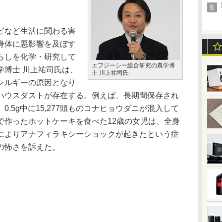
ビなど生活に関わる害
身体に悪影響を及ぼす
らしを化学・研究して
エフジーシー総合研究の農学博
学博士 川上祐司氏は、
士 川上祐司氏
レルギーの原因となり
ハウスダストが存在する。例えば、長期間保存され
.5g中に15,277頭ものコナヒョウダニが混入して
で作ったホットケーキを食べた12歳の女児は、全身
によりアナフィラキシーショックが起きたという症
の怖さを訴えた。