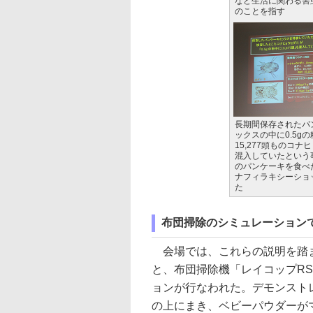
など生活に関わる害
のことを指す
長期間保存されたパ
ックスの中に0.5g
15,277頭ものコナ
混入していたという
のパンケーキを食べ
ナフィラキシーショ
た
布団掃除のシミュレーション
会場では、これらの説明を踏ま
と、布団掃除機「レイコップRS(
ョンが行なわれた。デモンスト
の上にまき、ベビーパウダーが