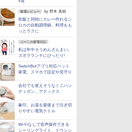
4選
by
野本 美樹
家電レビュー
炊飯と同時にカレー作れるシ
ロカの自動調理鍋、料理をも
っとラクに
ぷーこの家電日記
私は年中そうめんざんまい。
ズボラランチにぴったり!
SwitchBotアプリ対応ペット
家電、スマホで設定や見守り
会社でも使えそうなミニハン
ディガン、アテックス
象印、お湯を最後まで注ぎ切
りやすい電気ケトル
Wi-Fiなしで音声操作できる
シーリングライト、ドウシシ