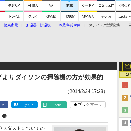
健康家電
加湿器・除湿機
冷蔵庫/冷凍庫
スティック型掃除機
扇風機
オーブン・電子レンジ
スマートハウス
掃除機
家事家電
ke大賞2019】
CES 2020
1
プよりダイソンの掃除機の方が効果的
（2014/2/24 17:28）
ブックマーク
ェア
はてブ
note
一番
ウスダストについての