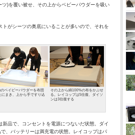
シーツ)を覆い被せ、その上からベビーパウダーを吸い
トがシーツの奥底にいることが多いので、それを
0gのベイビーパウダーを布団
その上から綿100%の布をかぶせ
上にまき、上から手ですり込
る。レイコップは5往復、ダイソ
ンは3往復する
新品で、コンセントを電源につないだ状態。ダイ
製品で、バッテリーは満充電の状態。レイコップはパ