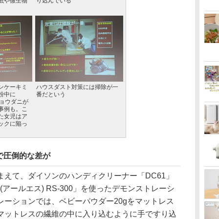
虫や微生物
り込んでいる
ンケーキミ
ハウスダスト対策には掃除が一
の粉中に
番だという
ヒョウダニが
事例も。こ
た女児はア
ックに陥っ
で圧倒的な差が
えて、ダイソンのハンディクリーナー「DC61」
アールエス) RS-300」を使ったデモンストレーシ
レーションでは、ベビーパウダー20gをマットレス
マットレスの繊維の中に入り込むように手ですり込