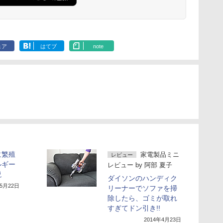
ェア
はてブ
note
に繁殖
家電製品ミニ
レビュー
ルギー
レビュー
by
阿部 夏子
説
ダイソンのハンディク
年5月22日
リーナーでソファを掃
除したら、ゴミが取れ
すぎてドン引き!!
2014年4月23日