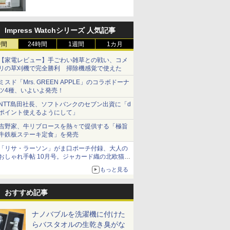
Impress Watchシリーズ 人気記事
時間
24時間
1週間
1カ月
【家電レビュー】手ごわい雑草との戦い、コメ
リの草刈機で完全勝利 掃除機感覚で使えた
ミスド「Mrs. GREEN APPLE」のコラボドーナ
ツ4種、いよいよ発売！
NTT島田社長、ソフトバンクのセブン出資に「d
ポイント使えるようにして」
吉野家、牛リブロースを熱々で提供する「極旨
牛鉄板ステーキ定食」を発売
「リサ・ラーソン」がま口ポーチ付録、大人の
おしゃれ手帖 10月号。ジャカード織の北欧猫デ
ザイン
もっと見る
おすすめ記事
ナノバブルを洗濯機に付けた
らバスタオルの生乾き臭がな