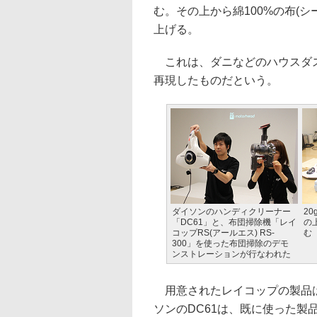
む。その上から綿100%の布(
上げる。
これは、ダニなどのハウスダス
再現したものだという。
ダイソンのハンディクリーナー
2
「DC61」と、布団掃除機「レイ
の
コップRS(アールエス) RS-
む
300」を使った布団掃除のデモ
ンストレーションが行なわれた
用意されたレイコップの製品は
ソンのDC61は、既に使った