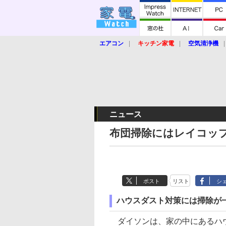
エアコン
キッチン家電
空気清浄機
炊飯器
ロボット掃除機
暖房器具
業界動向
【家電大賞2019】
【e-bi
ニュース
布団掃除にはレイコッ
ポスト
リスト
シ
ハウスダスト対策には掃除が
ダイソンは、家の中にあるハ