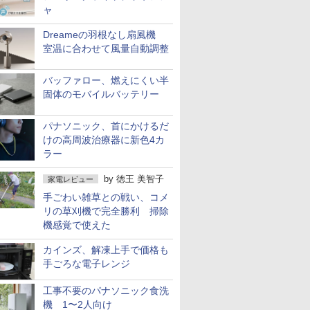
ャ
Dreameの羽根なし扇風機
室温に合わせて風量自動調整
バッファロー、燃えにくい半
固体のモバイルバッテリー
パナソニック、首にかけるだ
けの高周波治療器に新色4カ
ラー
by
徳王 美智子
家電レビュー
手ごわい雑草との戦い、コメ
リの草刈機で完全勝利 掃除
機感覚で使えた
カインズ、解凍上手で価格も
手ごろな電子レンジ
工事不要のパナソニック食洗
機 1〜2人向け