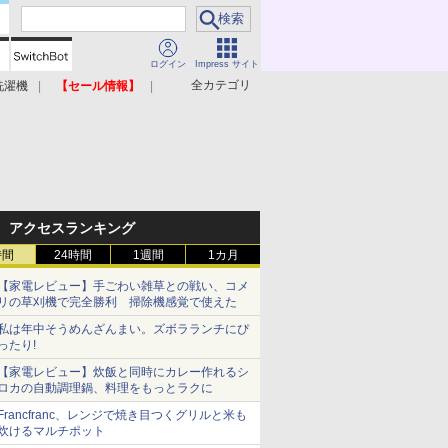
ログイン
Impress サイト
全カテゴリ
洗濯機
【セール情報】
照明器具
美容家電
アクセスランキング
時間
24時間
1週間
1カ月
【家電レビュー】手ごわい雑草との戦い、コメ
リの草刈機で完全勝利 掃除機感覚で使えた
私は年中そうめんざんまい。ズボラランチにぴ
ったり!
【家電レビュー】炊飯と同時にカレー作れるシ
ロカの自動調理鍋、料理をもっとラクに
Francfranc、レンジで焼き目つくグリルと米も
炊けるマルチポット