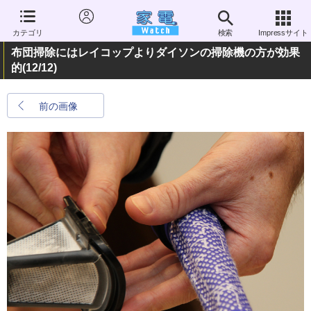
カテゴリ
検索
Impressサイト
布団掃除にはレイコップよりダイソンの掃除機の方が効果
的
(12/12)
前の画像