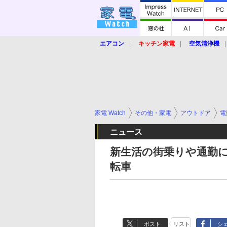
エアコン
キッチン家電
空気清浄機
炊飯器
ロボット掃除機
暖房器具
業界動向
【家電大賞2019】
【e-bi
家電 Watch
その他・家電
アウトドア
電
ニュース
新生活の街乗りや通勤
転車
ポスト
リスト
シ