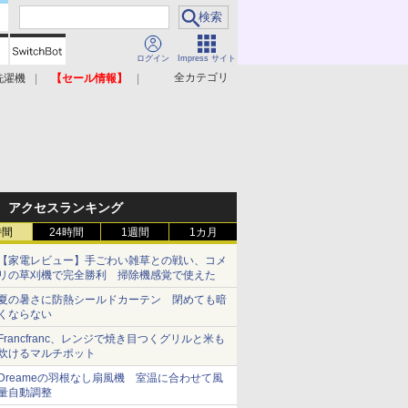
ログイン
Impress サイト
全カテゴリ
洗濯機
【セール情報】
照明器具
美容家電
アクセスランキング
時間
24時間
1週間
1カ月
【家電レビュー】手ごわい雑草との戦い、コメ
リの草刈機で完全勝利 掃除機感覚で使えた
夏の暑さに防熱シールドカーテン 閉めても暗
くならない
Francfranc、レンジで焼き目つくグリルと米も
炊けるマルチポット
Dreameの羽根なし扇風機 室温に合わせて風
量自動調整