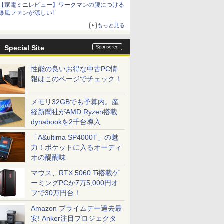
【家電ミニレビュー】ワークマンの腰につける
爆風ファンが涼しい!
もっと見る
Special Site
性能の良いお得な中古PC情
報はこのページでチェック！
メモリ32GBでも予算内。産
経新聞社がAMD Ryzen搭載
dynabookを2千台導入
「A&ultima SP4000T」の魅
力！ポケットに入るオーディ
オの醍醐味
マウス、RTX 5060 Ti搭載ゲ
ーミングPCが7万5,000円オ
フで30万円台！
Amazon プライムデー過去最
安! Anker注目プロジェクタ