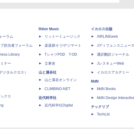
Rittor Music
イカロス出版
dフォーラム
リットーミュージック
AIRLINEweb
ップ担当者フォーラム
楽器探そう!デジマート
Jディフェンスニュー
ness Library
TシャツPOD T-OD
通訳翻訳ジャーナル
セミナー
立東舎
JレスキューWeb
 X（デジタルクロス）
山と溪谷社
イカロスアカデミー
山と溪谷オンライン
MdN
CLIMBING-NET
MdN Books
ブックス
近代科学社
MdN Design Interactiv
ing
近代科学社Digital
テックリブ
TechLib