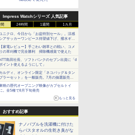
Impress Watchシリーズ 人気記事
時間
24時間
1週間
1カ月
ユニクロ、今日から「お盆特別セール」。涼感
シアサッカーワンピース待望値下げ、撥水ギア
ショーツは1990円に
【家電レビュー】手ごわい雑草との戦い、コメ
リの草刈機で完全勝利 掃除機感覚で使えた
NTT島田社長、ソフトバンクのセブン出資に「d
ポイント使えるようにして」
カルディ、オンライン限定「ネコバッグ＆タン
ブラーセット」を一般販売。7月の抽選販売の
当選無効分
東映の歴代オープニング映像がカプセルトイ
に。全5種で8月下旬発売
もっと見る
おすすめ記事
ナノバブルを洗濯機に付けた
らバスタオルの生乾き臭がな