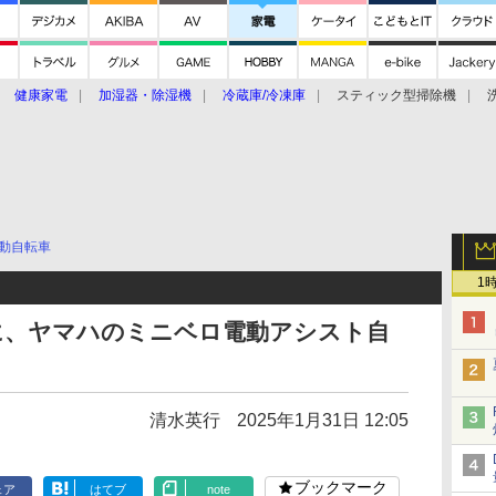
健康家電
加湿器・除湿機
冷蔵庫/冷凍庫
スティック型掃除機
扇風機
オーブン・電子レンジ
スマートハウス
掃除機
家事家電
ke大賞2019】
CES 2020
動自転車
1
に、ヤマハのミニベロ電動アシスト自
清水英行
2025年1月31日 12:05
ブックマーク
ェア
はてブ
note