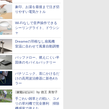
象印、お湯を最後まで注ぎ切
りやすい電気ケトル
Wi-Fiなしで音声操作できる
シーリングライト、ドウシシ
ャ
Dreameの羽根なし扇風機
室温に合わせて風量自動調整
バッファロー、燃えにくい半
固体のモバイルバッテリー
パナソニック、首にかけるだ
けの高周波治療器に新色4カ
ラー
by
徳王 美智子
家電レビュー
手ごわい雑草との戦い、コメ
リの草刈機で完全勝利 掃除
機感覚で使えた