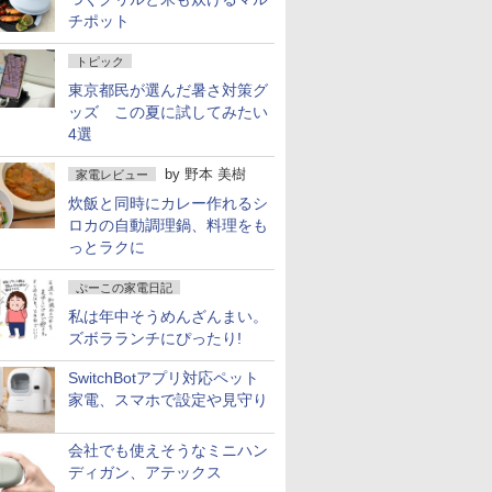
チポット
トピック
東京都民が選んだ暑さ対策グ
ッズ この夏に試してみたい
4選
by
野本 美樹
家電レビュー
炊飯と同時にカレー作れるシ
ロカの自動調理鍋、料理をも
っとラクに
ぷーこの家電日記
私は年中そうめんざんまい。
ズボラランチにぴったり!
SwitchBotアプリ対応ペット
家電、スマホで設定や見守り
会社でも使えそうなミニハン
ディガン、アテックス