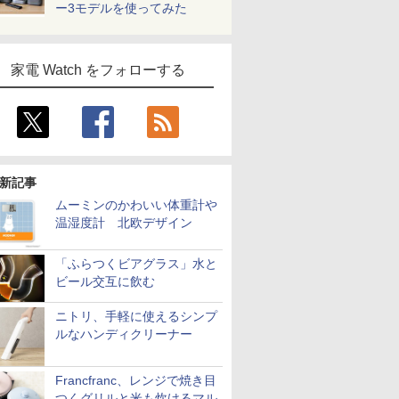
ー3モデルを使ってみた
家電 Watch をフォローする
新記事
ムーミンのかわいい体重計や
温湿度計 北欧デザイン
「ふらつくビアグラス」水と
ビール交互に飲む
ニトリ、手軽に使えるシンプ
ルなハンディクリーナー
Francfranc、レンジで焼き目
つくグリルと米も炊けるマル