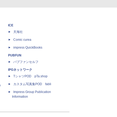
ICE
天海社
ス
Comic curea
impress QuickBooks
PUBFUN
パブファンセルフ
IPGネットワーク
TシャツPOD pTa.shop
カスタム写真集POD fabli
e
Impress Group Publication
Information