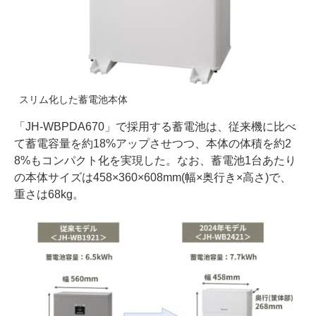
スリム化した蓄電池本体
「JH-WBPDA670」で採用する蓄電池は、従来機に比べ
て蓄電容量を約18%アップさせつつ、本体の体積を約2
8%もコンパクト化を実現した。なお、蓄電池1台あたり
の本体サイズは458×360×608mm(幅×奥行き×高さ)で、
重さは68kg。