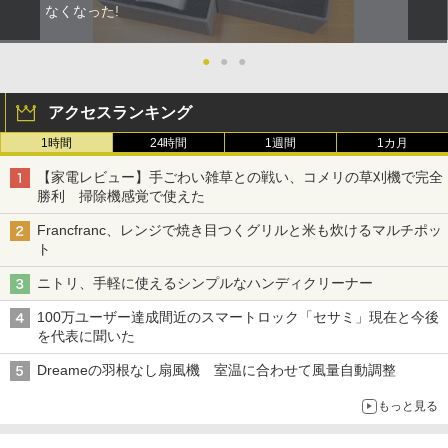
なくなった!
●
●
●
アクセスランキング
1時間
24時間
1週間
1カ月
【家電レビュー】手ごわい雑草との戦い、コメリの草刈機で完全
勝利 掃除機感覚で使えた
Francfranc、レンジで焼き目つくグリルと米も炊けるマルチポッ
ト
ニトリ、手軽に使えるシンプルなハンディクリーナー
100万ユーザー達成間近のスマートロック「セサミ」現在と今後
を代表に聞いた
Dreameの羽根なし扇風機 室温に合わせて風量自動調整
もっと見る