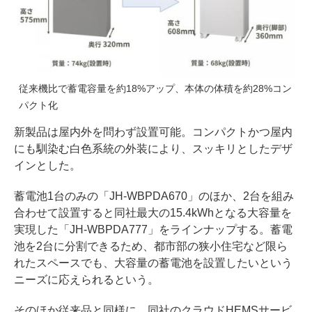
従来機比で蓄電容量を約18%アップ、本体の体積を約28%コン
パクト化
新製品は屋内外を問わず設置可能。コンパクトかつ屋内
にも馴染む白色系統の外装により、スッキリとしたデザ
インとした。
蓄電池1台のみの「JH-WBPDA670」のほか、2台を組み
合わせて設置すると同社最大の15.4kWhとなる大容量を
実現した「JH-WBPDA777」をラインナップする。蓄電
池を2台に分割できるため、都市部の狭小住宅など限ら
れたスペースでも、大容量の蓄電池を設置したいという
ニーズに応えられるという。
そのほか従来品と同様に、同社のクラウドHEMSサービ