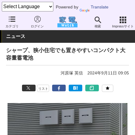
Powered by
Translate
家電 Watch
エネルギー
エネルギー
蓄電池
カテゴリ
ログイン
検索
Impressサイト
ニュース
シャープ、狭小住宅でも置きやすいコンパクト大
容量蓄電池
河原塚 英信
2024年9月11日 09:05
リスト