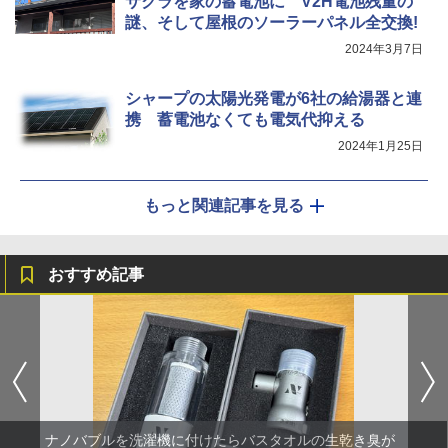
サクラを家の蓄電池に V2H電池残量の
謎、そして屋根のソーラーパネル全交換!
2024年3月7日
シャープの太陽光発電が6社の給湯器と連
携 蓄電池なくても電気代抑える
2024年1月25日
もっと関連記事を見る
おすすめ記事
ナノバブルを洗濯機に付けたらバスタオルの生乾き臭が