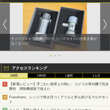
ナノバブルを洗濯機に付けたらバスタオルの生乾き臭が
なくなった!
●
●
●
アクセスランキング
1時間
24時間
1週間
1カ月
【家電レビュー】手ごわい雑草との戦い、コメリの草刈機で完全
勝利 掃除機感覚で使えた
Francfranc、レンジで焼き目つくグリルと米も炊けるマルチポッ
ト
ニトリ、手軽に使えるシンプルなハンディクリーナー