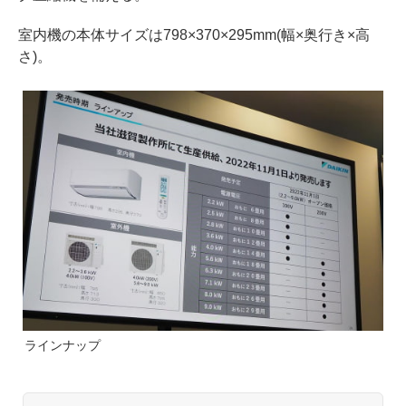
室内機の本体サイズは798×370×295mm(幅×奥行き×高
さ)。
ラインナップ