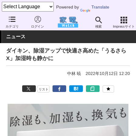
Powered by
Translate
家電 Watch
空調家電
エアコン
カテゴリ
ログイン
検索
Impressサイト
ニュース
ダイキン、除湿アップで快適さ高めた「うるさら
X」加湿時も静かに
中林 暁
2022年10月12日 12:20
リスト