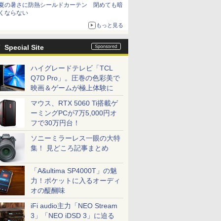
夏の暑さに防熱シールドカーテン 閉めても暗
くならない
もっと見る
Special Site
ハイグレードテレビ「TCL
Q7D Pro」。圧巻の色彩美で
映画＆ゲームが極上体験に
マウス、RTX 5060 Ti搭載ゲ
ーミングPCが7万5,000円オ
フで30万円台！
ソニーミラーレス一眼の大特
集！ 見どころ記事まとめ
「A&ultima SP4000T」の魅
力！ポケットに入るオーディ
オの醍醐味
iFi audio主力「NEO Stream
3」「NEO iDSD 3」に迫る