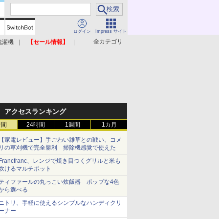
ログイン
Impress サイト
全カテゴリ
洗濯機
【セール情報】
照明器具
美容家電
アクセスランキング
時間
24時間
1週間
1カ月
【家電レビュー】手ごわい雑草との戦い、コメ
リの草刈機で完全勝利 掃除機感覚で使えた
Francfranc、レンジで焼き目つくグリルと米も
炊けるマルチポット
ティファールの丸っこい炊飯器 ポップな4色
から選べる
ニトリ、手軽に使えるシンプルなハンディクリ
ーナー