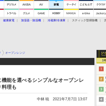
健康家電
加湿器・除湿機
冷蔵庫/冷凍庫
スティック型掃除機
扇風機
オーブン・電子レンジ
スマートハウス
掃除機
家事家電
ke大賞2019】
CES 2020
ジ
オーブンレンジ
1
に機能を選べるシンプルなオーブンレ
り料理も
中林 暁
2021年7月7日 13:07