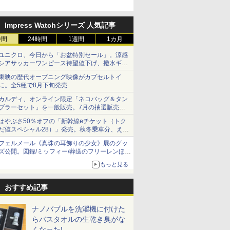
Impress Watchシリーズ 人気記事
時間
24時間
1週間
1カ月
ユニクロ、今日から「お盆特別セール」。涼感
シアサッカーワンピース待望値下げ、撥水ギア
ショーツは1990円に
東映の歴代オープニング映像がカプセルトイ
に。全5種で8月下旬発売
カルディ、オンライン限定「ネコバッグ＆タン
ブラーセット」を一般販売。7月の抽選販売の
当選無効分
はやぶさ50％オフの「新幹線eチケット（トク
だ値スペシャル28）」発売。秋冬乗車分、えき
ねっと限定
フェルメール《真珠の耳飾りの少女》展のグッ
ズ公開。図録/ミッフィー/葬送のフリーレンほ
か、注目ブランドコラボが実現
もっと見る
おすすめ記事
ナノバブルを洗濯機に付けた
らバスタオルの生乾き臭がな
くなった!