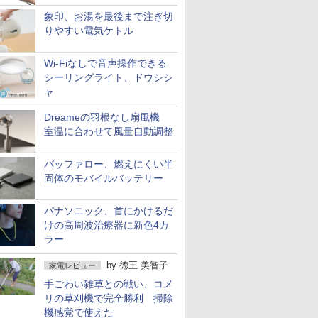
象印、お湯を最後まで注ぎ切
りやすい電気ケトル
Wi-Fiなしで音声操作できる
シーリングライト、ドウシシ
ャ
Dreameの羽根なし扇風機
室温に合わせて風量自動調整
バッファロー、燃えにくい半
固体のモバイルバッテリー
パナソニック、首にかけるだ
けの高周波治療器に新色4カ
ラー
by
徳王 美智子
家電レビュー
手ごわい雑草との戦い、コメ
リの草刈機で完全勝利 掃除
機感覚で使えた