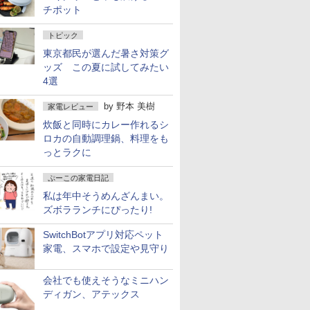
チポット
トピック
東京都民が選んだ暑さ対策グ
ッズ この夏に試してみたい
4選
by
野本 美樹
家電レビュー
炊飯と同時にカレー作れるシ
ロカの自動調理鍋、料理をも
っとラクに
ぷーこの家電日記
私は年中そうめんざんまい。
ズボラランチにぴったり!
SwitchBotアプリ対応ペット
家電、スマホで設定や見守り
会社でも使えそうなミニハン
ディガン、アテックス