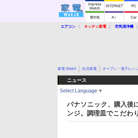
エアコン
キッチン家電
空気清浄機
炊飯器
ロボット掃除機
暖房器具
業界動向
【家電大賞2019】
【e-bi
家電 Watch
生活家電
オーブン・電子レン
ニュース
Select Language
▼
パナソニック、購入後
ンジ。調理皿でこだわ